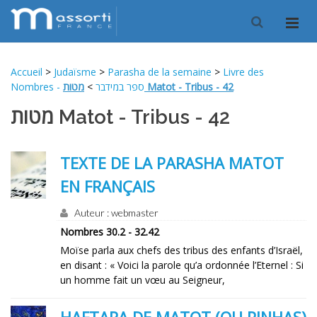
Accueil
>
Judaïsme
>
Parasha de la semaine
>
Livre des
>
Nombres - ספר במידבר
מטות Matot - Tribus - 42
מטות Matot - Tribus - 42
TEXTE DE LA PARASHA MATOT
EN FRANÇAIS
Auteur : webmaster
Nombres 30.2 - 32.42
Moïse parla aux chefs des tribus des enfants d’Israël,
en disant : « Voici la parole qu’a ordonnée l’Eternel : Si
un homme fait un vœu au Seigneur,