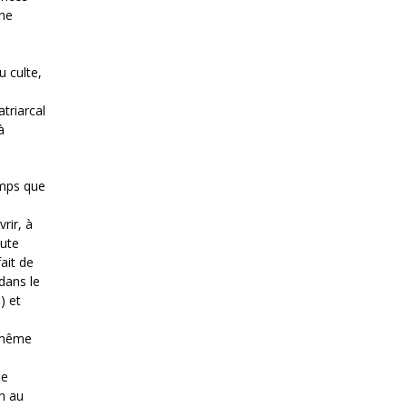
une
u culte,
e
atriarcal
à
emps que
rir, à
oute
ait de
 dans le
) et
e même
le
on au