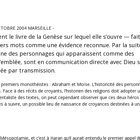
TOBRE 2004 MARSEILLE -
t le livre de la Genèse sur lequel elle s’ouvre — fai
iers mots comme une évidence reconnue. Par la suit
cène des personnages qui apparaissent comme des
d’emblée, sont en communication directe avec Dieu 
née par transmission.
 premiers monothéistes : Abraham et Moïse. L’historicité des personn
Face à des récits de croyants, l’historien des religions doit adopter 
entaliste des textes, on peut cependant observer que ces deux héros
es à suivre, un possible lieu de naissance de croyances destinées à un
ésopotamie, et c’est à Haran qu’il aurait entendu le premier appel di