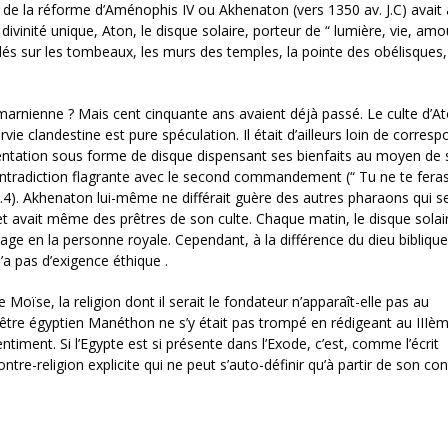
ue de la réforme d’Aménophis IV ou Akhenaton (vers 1350 av. J.C) avait 
vinité unique, Aton, le disque solaire, porteur de “ lumière, vie, amo
lés sur les tombeaux, les murs des temples, la pointe des obélisques, 
n amarnienne ? Mais cent cinquante ans avaient déjà passé. Le culte d’At
rvie clandestine est pure spéculation. Il était d’ailleurs loin de corres
ntation sous forme de disque dispensant ses bienfaits au moyen de 
ontradiction flagrante avec le second commandement (“ Tu ne te fera
0.4). Akhenaton lui-même ne différait guère des autres pharaons qui s
on et avait même des prêtres de son culte. Chaque matin, le disque solair
e en la personne royale. Cependant, à la différence du dieu biblique
a pas d’exigence éthique .
 Moïse, la religion dont il serait le fondateur n’apparaît-elle pas au
être égyptien Manéthon ne s’y était pas trompé en rédigeant au IIIèm
entiment. Si l’Egypte est si présente dans l’Exode, c’est, comme l’écrit
-religion explicite qui ne peut s’auto-définir qu’à partir de son con