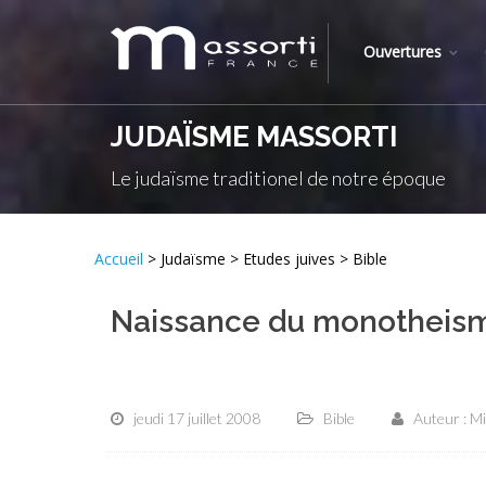
Ouvertures
JUDAÏSME MASSORTI
Le judaïsme traditionel de notre époque
Accueil
> Judaïsme > Etudes juives > Bible
Naissance du monotheis
jeudi 17 juillet 2008
Bible
Auteur : Mi