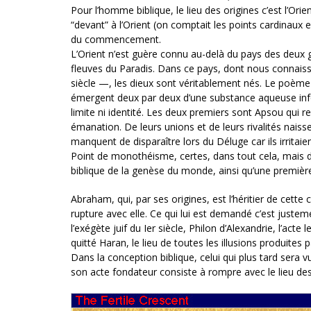
Pour l’homme biblique, le lieu des origines c’est l’Orie
“devant” à l’Orient (on comptait les points cardinaux en
du commencement.
L’Orient n’est guère connu au-delà du pays des deux g
fleuves du Paradis. Dans ce pays, dont nous connaiss
siècle —, les dieux sont véritablement nés. Le poème 
émergent deux par deux d’une substance aqueuse in
limite ni identité. Les deux premiers sont Apsou qui r
émanation. De leurs unions et de leurs rivalités naiss
manquent de disparaître lors du Déluge car ils irritaient
Point de monothéisme, certes, dans tout cela, mais du
biblique de la genèse du monde, ainsi qu’une première
Abraham, qui, par ses origines, est l’héritier de cett
rupture avec elle. Ce qui lui est demandé c’est justeme
l’exégète juif du Ier siècle, Philon d’Alexandrie, l’ac
quitté Haran, le lieu de toutes les illusions produites pa
Dans la conception biblique, celui qui plus tard sera
son acte fondateur consiste à rompre avec le lieu des