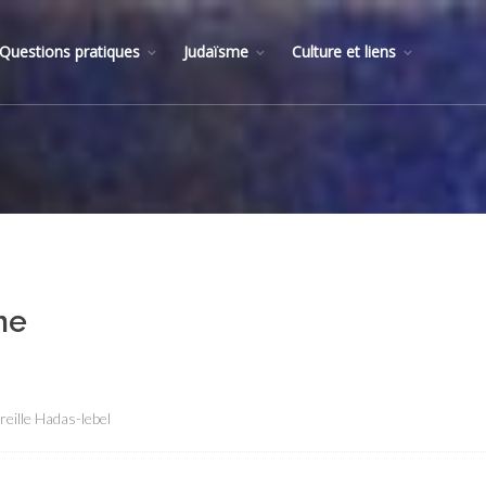
Questions pratiques
Judaïsme
Culture et liens
me
reille Hadas-lebel