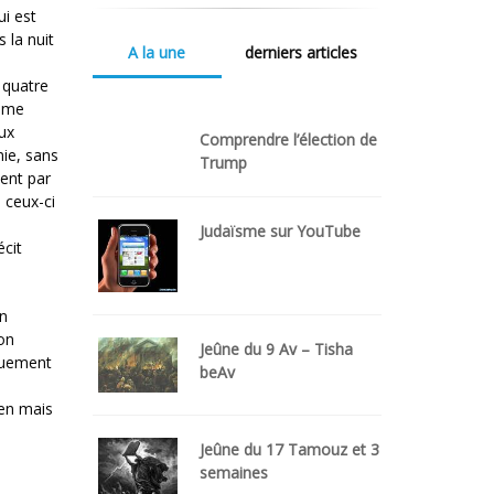
ui est
s la nuit
A la une
derniers articles
 quatre
Xème
eux
Comprendre l’élection de
ie, sans
Trump
dent par
 ceux-ci
Judaïsme sur YouTube
écit
en
lon
Jeûne du 9 Av – Tisha
iquement
beAv
ien mais
Jeûne du 17 Tamouz et 3
semaines