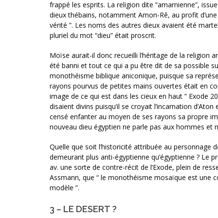
frappé les esprits. La religion dite “amarnienne”, iss
dieux thébains, notamment Amon-Rê, au profit d’une di
vérité ”. Les noms des autres dieux avaient été marte
pluriel du mot “dieu” était proscrit.
Moïse aurait-il donc recueilli l’héritage de la religio
été banni et tout ce qui a pu être dit de sa possible su
monothéisme biblique aniconique, puisque sa représe
rayons pourvus de petites mains ouvertes était en c
image de ce qui est dans les cieux en haut ” Exode 2
disaient divins puisqu’il se croyait l’incarnation d’At
censé enfanter au moyen de ses rayons sa propre imag
nouveau dieu égyptien ne parle pas aux hommes et n’
Quelle que soit l’historicité attribuée au personnage de
demeurant plus anti-égyptienne qu’égyptienne ? Le pr
av. une sorte de contre-récit de l’Exode, plein de ress
Assmann, que “ le monothéisme mosaïque est une contre
modèle ”.
3 – LE DESERT ?