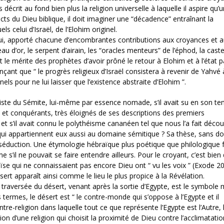
écrit au fond bien plus la religion universelle à laquelle il aspire qu’
pects du Dieu biblique, il doit imaginer une “décadence” entraînant la
 celui d’Israël, de l’Elohim originel.
 lui, apporté chacune d’encombrantes contributions aux croyances et a
eau d’or, le serpent d’airain, les “oracles menteurs” de l’éphod, la cast
ait le mérite des prophètes d’avoir prôné le retour à Elohim et à l’état p
nçant que “ le progrès religieux d’Israël consistera à revenir de Yahvé 
nels pour ne lui laisser que l’existence abstraite d’Elohim ”.
éiste du Sémite, lui-même par essence nomade, s’il avait su en son t
 et conquérants, très éloignés de ses descriptions des premiers
t s’il avait connu le polythéisme cananéen tel que nous l’a fait découv
 qui appartiennent eux aussi au domaine sémitique ? Sa thèse, sans d
 séduction. Une étymologie hébraïque plus poétique que philologique f
s’il ne pouvait se faire entendre ailleurs. Pour le croyant, c’est bien
ïse qui ne connaissaient pas encore Dieu ont “ vu les voix ” (Exode 20
ert apparaît ainsi comme le lieu le plus propice à la Révélation.
 traversée du désert, venant après la sortie d’Egypte, est le symbol
termes, le désert est “ le contre-monde qui s’oppose à l’Egypte et il
tre-religion dans laquelle tout ce que représente l’Egypte est l’Autre, 
ion d’une religion qui choisit la proximité de Dieu contre l’acclimatati