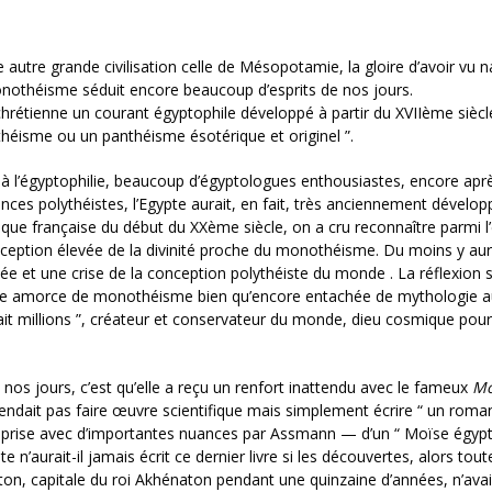
e autre grande civilisation celle de Mésopotamie, la gloire d’avoir vu na
nothéisme séduit encore beaucoup d’esprits de nos jours.
étienne un courant égyptophile développé à partir du XVIIème siècle
héisme ou un panthéisme ésotérique et originel ”.
i à l’égyptophilie, beaucoup d’égyptologues enthousiastes, encore apr
ces polythéistes, l’Egypte aurait, en fait, très anciennement dévelo
ue française du début du XXème siècle, on a cru reconnaître parmi l’é
eption élevée de la divinité proche du monothéisme. Du moins y aura
e et une crise de la conception polythéiste du monde . La réflexion 
it une amorce de monothéisme bien qu’encore entachée de mythologie 
 fait millions ”, créateur et conservateur du monde, dieu cosmique pou
 nos jours, c’est qu’elle a reçu un renfort inattendu avec le fameux
Mo
tendait pas faire œuvre scientifique mais simplement écrire “ un roma
— reprise avec d’importantes nuances par Assmann — d’un “ Moïse égypt
aurait-il jamais écrit ce dernier livre si les découvertes, alors tout
aton, capitale du roi Akhénaton pendant une quinzaine d’années, n’avai