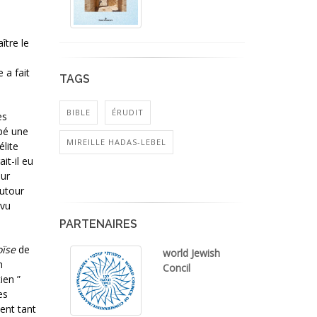
ître le
 a fait
TAGS
BIBLE
ÉRUDIT
ès
ppé une
MIREILLE HADAS-LEBEL
lite
it-il eu
sur
autour
rvu
PARTENAIRES
ïse
de
world Jewish
n
Concil
ien ”
es
ent tant