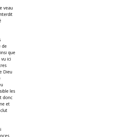
le veau
nterdit
é
s
e de
insi que
vu ici
tres
ne Dieu
e
eu
ible les
st donc
sme et
clut
i
ances