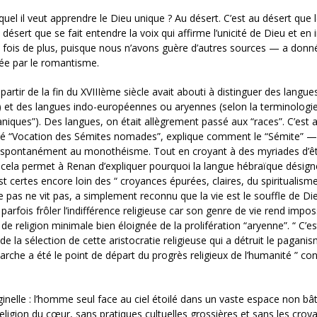
quel il veut apprendre le Dieu unique ? Au désert. C’est au désert que 
 désert que se fait entendre la voix qui affirme l’unicité de Dieu et en i
ne fois de plus, puisque nous n’avons guère d’autres sources — a donn
ée par le romantisme.
partir de la fin du XVIIIème siècle avait abouti à distinguer des langue
1) et des langues indo-européennes ou aryennes (selon la terminologi
niques”). Des langues, on était allègrement passé aux “races”. C’est a
itulé “Vocation des Sémites nomades”, explique comment le “Sémite” — 
spontanément au monothéisme. Tout en croyant à des myriades d’ê
 : cela permet à Renan d’expliquer pourquoi la langue hébraïque désig
est certes encore loin des “ croyances épurées, claires, du spiritualism
re pas ne vit pas, a simplement reconnu que la vie est le souffle de Di
arfois frôler l’indifférence religieuse car son genre de vie rend imposs
e de religion minimale bien éloignée de la prolifération “aryenne”. “ C’e
l de la sélection de cette aristocratie religieuse qui a détruit le pagani
che a été le point de départ du progrès religieux de l’humanité ” con
ginelle : l’homme seul face au ciel étoilé dans un vaste espace non bât
igion du cœur, sans pratiques cultuelles grossières et sans les croy