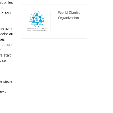
aboli les
ur,
World Zionist
le seul
Organization
on avait
pondre au
ses
s aucune
e
e était
, ce
e siècle
tre-