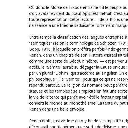
Où donc le Moïse de l’Exode entraîne-t-il le peuple au
d’or, avatar évident du bœuf Apis, est détruit. C’est au
toute représentation. Cette lecture — de la Bible, u
naissance à une théorie séduisante fortement marqu
Entre temps la classification des langues entreprise à 
“sémitiques” (selon la terminologie de Schlözer, 178
Bopp, 1816, à laquelle on préféra parfois “indo-germa
Renan, dans un chapitre de son Histoire d’Israël int
comme une sorte de Bédouin hébreu — est parvenu 
actifs, le “Sémite” aurait su dégager la Cause unique
par un pluriel “Elohim” qui s’accorde au singulier. On 
philosophique ” ; le “Sémite”, pour qui ce qui ne respi
répandu partout. La religion du nomade peut paraître p
statues et les temples ; sa simplicité en fait une sort
la vie de la tente qui paraît avoir été le facteur capita
converti le monde au monothéisme. La tente du patriar
Renan dans une belle envolée .
Renan était ainsi victime du mythe de la simplicité ori
découvrait spontanément une sorte de déisme, une rel