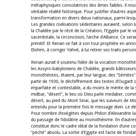
métaphysiques consolatrices des âmes faibles. Il nous d
véritable réalité historique. Pour justifier d’autres as
transformation en divers dieux nationaux, parmi lesquels
Les grandes civilisations sédentaires auraient, selon
la Chaldée par le récit de la Création, l’Egypte par le v
sacerdotale, la circoncision, l’arche d’Alliance. Ce ser
primitif. Et Renan se fait à son tour prophète en anno
Elohim, à corriger Yahvé, à lui retirer ses traits person
Renan aurait-il soutenu l’idée de la vocation monoth
les Assyro-babyloniens de Chaldée, grands bâtisseurs
monothéistes, étaient, par leur langue, des “Sémites” e
partir de 1930, le déchiffrement des textes d’Ougarit
imparfaite et contestable, a du moins le mérite de la
midbar, “désert”, le lieu où Dieu parle medaber, comme 
désert, au pied du Mont Sinaï, que les suiveurs de Mo
entendu pour la première fois le message divin. Le dés
Pour nombre d’exégètes depuis Philon d’Alexandrie la
du passage de l’idolâtrie au monothéisme. En d’autres 
constitue donc le cadre idéal de la fondation d’une con
“péché” absolu. La sortie d’Egypte est l’acte de fondat