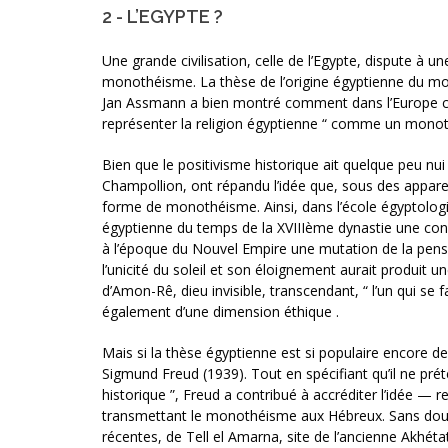
2 - L’EGYPTE ?
Une grande civilisation, celle de l’Egypte, dispute à un
monothéisme. La thèse de l’origine égyptienne du mo
Jan Assmann a bien montré comment dans l’Europe chr
représenter la religion égyptienne “ comme un monot
Bien que le positivisme historique ait quelque peu nu
Champollion, ont répandu l’idée que, sous des apparen
forme de monothéisme. Ainsi, dans l’école égyptologiq
égyptienne du temps de la XVIIIème dynastie une conc
à l’époque du Nouvel Empire une mutation de la pensé
l’unicité du soleil et son éloignement aurait produ
d’Amon-Rê, dieu invisible, transcendant, “ l’un qui se
également d’une dimension éthique .
Mais si la thèse égyptienne est si populaire encore de
Sigmund Freud (1939). Tout en spécifiant qu’il ne pré
historique ”, Freud a contribué à accréditer l’idée 
transmettant le monothéisme aux Hébreux. Sans doute n’
récentes, de Tell el Amarna, site de l’ancienne Akhét