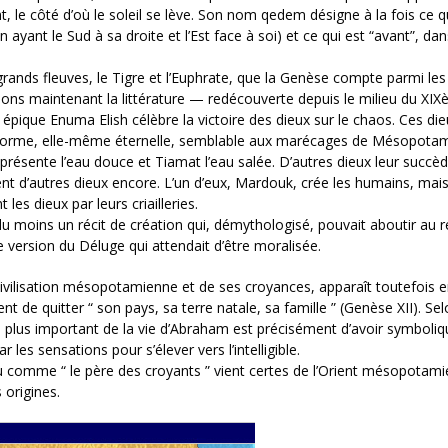
nt, le côté d’où le soleil se lève. Son nom qedem désigne à la fois ce q
 ayant le Sud à sa droite et l’Est face à soi) et ce qui est “avant”, dan
rands fleuves, le Tigre et l’Euphrate, que la Genèse compte parmi les
ons maintenant la littérature — redécouverte depuis le milieu du XI
épique Enuma Elish célèbre la victoire des dieux sur le chaos. Ces di
forme, elle-même éternelle, semblable aux marécages de Mésopotam
eprésente l’eau douce et Tiamat l’eau salée. D’autres dieux leur succè
ent d’autres dieux encore. L’un d’eux, Mardouk, crée les humains, mais
 les dieux par leurs criailleries.
 moins un récit de création qui, démythologisé, pouvait aboutir au r
 version du Déluge qui attendait d’être moralisée.
e civilisation mésopotamienne et de ses croyances, apparaît toutefois 
nt de quitter “ son pays, sa terre natale, sa famille ” (Genèse XII). Se
te le plus important de la vie d’Abraham est précisément d’avoir symbol
r les sensations pour s’élever vers l’intelligible.
 vu comme “ le père des croyants ” vient certes de l’Orient mésopotam
 origines.