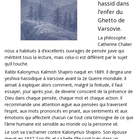
hassid dans
l’enfer du
Ghetto de
Varsovie.
La philosophe
Catherine Chalier
nous a habitués à d’excellents ouvrages de pensée juive qui
méritent tous la lecture, mais celui-ci est différent par le sujet
qu’il touche.
Rabbi Kalonymus Kalmish Shapiro naquit en 1889. Il dirigea une
yeshiva hassidique à Varsovie avant la 2e Guerre mondiale. Il
aimait à expliquer alors comment, malgré la finitude, il faut
essayer, jour après jour, de devenir conscient de la présence de
Dieu dans chaque pensée, chaque mot et chaque action. Il
recommande une attention aiguë aux pensées qui traversent
l’esprit, aux mots prononcés en priant, aux sentiments et aux
émotions qui affectent chacun car tout cela témoigne de ce que
l’âme humaine est sensible au monde où la personne vit.
Le sort va s’acharner contre Kalonymus Shapiro. Son épouse
meurt en 1937. Son fils et sa belle-fille sont tués dans un