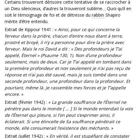
Certains trouveront dérisoire cette tentative de se raccrocher à
un Dieu silencieux, d’autres la trouveront sublime… Quoi qu’il en
soit le témoignage de foi et de détresse du
rabbin
Shapiro
mérite d’être entendu.
Extrait de Kippour 1941 : «
Ainsi, pour ce qui concerne la
ferveur dans la prière, chacun d’entre nous étant à terre,
prostré et broyé, il n’y a personne pour dire la prière avec
ferveur. Mais le roi David a dit : « Des profondeurs je T’ai
appelé, Éternel » (Psaume 130, 1). Non d’une profondeur
seulement, mais de deux. Car je T’ai appelé en tombant dans
la première profondeur et non seulement je n’ai pas reçu de
réponse et n’ai pas été sauvé, mais je suis tombé dans une
seconde profondeur, une profondeur dans la profondeur. Et
pourtant, même là. Je rassemble mes forces et je T’appelle
encore.
»
Extrait (février 1942) : «
La grande souffrance de l’Éternel ne
pénètre pas dans le monde [ … ] Si le monde entendait la voix
de l’Éternel qui pleure, si l’on peut s’exprimer ainsi, il
éclaterait. Si une étincelle de Sa souffrance pénétrait ce
monde, elle consumerait l’existence des méchants.
»
Extrait (juillet 1942) : «
En vérité, il est stupéfiant de constater