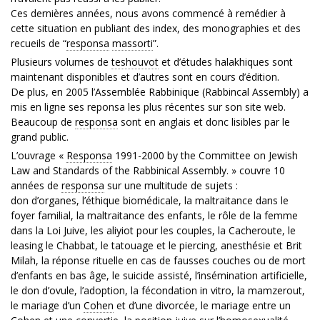
Ces dernières années, nous avons commencé à remédier à
cette situation en publiant des index, des monographies et des
recueils de “
responsa
massorti
”.
Plusieurs volumes de
teshouvot
et d’études halakhiques sont
maintenant disponibles et d’autres sont en cours d’édition.
De plus, en 2005 l’Assemblée Rabbinique (Rabbincal Assembly) a
mis en ligne ses reponsa les plus récentes sur son site web.
Beaucoup de
responsa
sont en anglais et donc lisibles par le
grand public.
L’ouvrage «
Responsa
1991-2000 by the Committee on Jewish
Law and Standards of the Rabbinical Assembly. » couvre 10
années de
responsa
sur une multitude de sujets :
don d’organes, l’éthique biomédicale, la maltraitance dans le
foyer familial, la maltraitance des enfants, le rôle de la femme
dans la Loi Juive, les aliyiot pour les couples, la Cacheroute, le
leasing le Chabbat, le tatouage et le piercing, anesthésie et Brit
Milah, la réponse rituelle en cas de fausses couches ou de mort
d’enfants en bas âge, le suicide assisté, l’insémination artificielle,
le don d’ovule, l’adoption, la fécondation in vitro, la mamzerout,
le mariage d’un
Cohen
et d’une divorcée, le mariage entre un