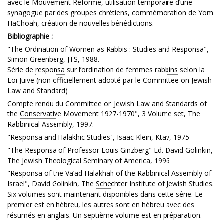
avec le Mouvement Réformé, utilisation temporaire d’une
synagogue par des groupes chrétiens, commémoration de Yom
HaChoah, création de nouvelles bénédictions.
Bibliographie :
"The Ordination of Women as Rabbis : Studies and
Responsa
",
Simon Greenberg,
JTS
, 1988.
Série de
responsa
sur l’ordination de femmes
rabbins
selon la
Loi Juive (non officiellement adopté par le Committee on Jewish
Law and Standard)
Compte rendu du Committee on Jewish Law and Standards of
the
Conservative
Movement 1927-1970", 3 Volume set, The
Rabbinical Assembly, 1997.
"
Responsa
and Halakhic Studies", Isaac Klein, Ktav, 1975
"The
Responsa
of Professor Louis Ginzberg" Ed. David Golinkin,
The Jewish Theological Seminary of America, 1996
"
Responsa
of the Va’ad Halakhah of the Rabbinical Assembly of
Israel", David Golinkin, The
Schechter
Institute of Jewish Studies.
Six volumes sont maintenant disponibles dans cette série. Le
premier est en hébreu, les autres sont en hébreu avec des
résumés en anglais. Un septième volume est en préparation.