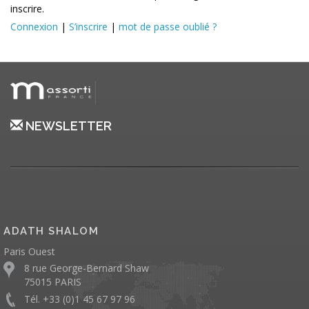
inscrire.
Connexion
|
S’inscrire
|
mot de passe oublié ?
NEWSLETTER
ADATH SHALOM
Paris Ouest
8 rue George-Bernard Shaw
75015 PARIS
Tél. +33 (0)1 45 67 97 96