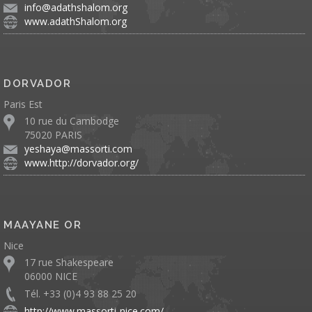
info@adathshalom.org
www.adathShalom.org
DORVADOR
Paris Est
10 rue du Cambodge
75020 PARIS
yeshaya@massorti.com
www.http://dorvador.org/
MAAYANE OR
Nice
17 rue Shakespeare
06000 NICE
Tél. +33 (0)4 93 88 25 20
http://www.massorti-nice.com/