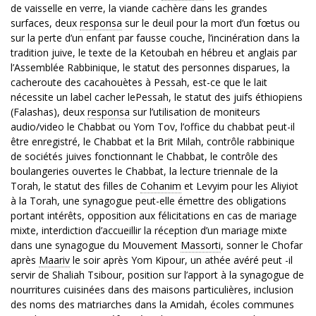
de vaisselle en verre, la viande cachère dans les grandes
surfaces, deux
responsa
sur le deuil pour la mort d’un fœtus ou
sur la perte d’un enfant par fausse couche, l’incinération dans la
tradition juive, le texte de la Ketoubah en hébreu et anglais par
l’Assemblée Rabbinique, le statut des personnes disparues, la
cacheroute des cacahouètes à Pessah, est-ce que le lait
nécessite un label cacher lePessah, le statut des juifs éthiopiens
(Falashas), deux
responsa
sur l’utilisation de moniteurs
audio/video le Chabbat ou Yom Tov, l’office du chabbat peut-il
être enregistré, le Chabbat et la Brit Milah, contrôle rabbinique
de sociétés juives fonctionnant le Chabbat, le contrôle des
boulangeries ouvertes le Chabbat, la lecture triennale de la
Torah, le statut des filles de
Cohanim
et Levyim pour les Aliyiot
à la Torah, une synagogue peut-elle émettre des obligations
portant intérêts, opposition aux félicitations en cas de mariage
mixte, interdiction d’accueillir la réception d’un mariage mixte
dans une synagogue du Mouvement
Massorti
, sonner le Chofar
après
Maariv
le soir après Yom Kipour, un athée avéré peut -il
servir de Shaliah Tsibour, position sur l’apport à la synagogue de
nourritures cuisinées dans des maisons particulières, inclusion
des noms des matriarches dans la Amidah, écoles communes