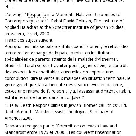
Cohen
et une convertie, la position juive sur l’homosexualité,
etc....
L’ouvrage "
Responsa
in a Moment : Halakhic Responses to
Contemporary Issues", Rabbi David Golinkin, The Institute of
Applied Halakhah at the
Schechter
Institute of Jewish Studies,
Jerusalem, Israel, 2000
Traite des sujets suivant :
Pourquoi les Juifs se balancent-ils quand ils prient, le retour des
territoires en échange de la paix, la mise en institutions
spécialisées de parents atteints de la maladie d’Alzheimer,
étudier la Torah versus travailler pour gagner sa vie, le contrôle
des associations charitables auxquelles on apporte une
contribution, dire la vérité aux malades en situation terminale, le
génie génétique, la cacheroute des veaux élevés en batterie,
est-ce une mitsva de faire son aliyia, l’assassinat d’Yitzhak Rabin,
est-il interdit de fumer dans la Loi Juive ?
"Life & Death Responsibilities in Jewish Biomedical Ethics", Ed.
Rabbi Aaron L. Mackler, Jewish Theological Seminary of
America, 2000
Responsa
rédigées par le “Committee on Jewish Law and
Standards” entre 1975 et 2000. Elles couvrent l’insémination