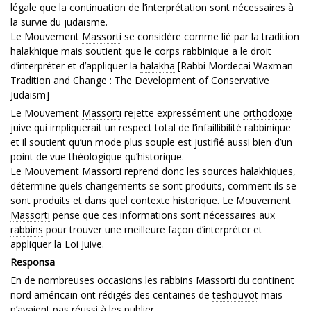
légale que la continuation de l’interprétation sont nécessaires à
la survie du judaïsme.
Le Mouvement
Massorti
se considère comme lié par la tradition
halakhique mais soutient que le corps rabbinique a le droit
d’interpréter et d’appliquer la
halakha
[Rabbi Mordecai Waxman
Tradition and Change : The Development of
Conservative
Judaism]
Le Mouvement
Massorti
rejette expressément une
orthodoxie
juive qui impliquerait un respect total de l’infaillibilité rabbinique
et il soutient qu’un mode plus souple est justifié aussi bien d’un
point de vue théologique qu’historique.
Le Mouvement
Massorti
reprend donc les sources halakhiques,
détermine quels changements se sont produits, comment ils se
sont produits et dans quel contexte historique. Le Mouvement
Massorti
pense que ces informations sont nécessaires aux
rabbins
pour trouver une meilleure façon d’interpréter et
appliquer la Loi Juive.
Responsa
En de nombreuses occasions les
rabbins
Massorti
du continent
nord américain ont rédigés des centaines de
teshouvot
mais
n’avaient pas réussi à les publier.