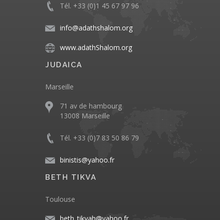
Tél. +33 (0)1 45 67 97 96
info@adathshalom.org
www.adathShalom.org
JUDAICA
Marseille
71 av de hambourg
13008 Marseille
Tél. +33 (0)7 83 50 86 79
binistis@yahoo.fr
BETH TIKVA
Toulouse
beth_tikvah@yahoo.fr