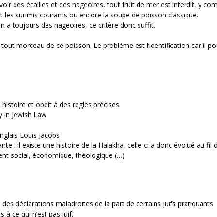
voir des écailles et des nageoires, tout fruit de mer est interdit, y com
t les surimis courants ou encore la soupe de poisson classique.
on a toujours des nageoires, ce critère donc suffit.
tout morceau de ce poisson. Le problème est l’identification car il po
e histoire et obéit à des règles précises.
ty in Jewish Law
anglais Louis Jacobs
nte : il existe une histoire de la Halakha, celle-ci a donc évolué au fil 
ement social, économique, théologique (…)
 des déclarations maladroites de la part de certains juifs pratiquants
 à ce qui n’est pas juif.