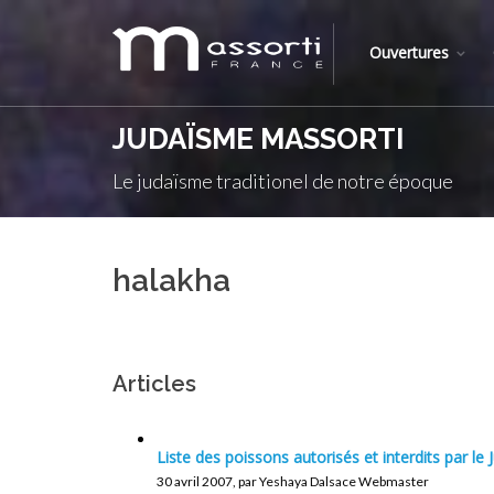
Ouvertures
JUDAÏSME MASSORTI
Le judaïsme traditionel de notre époque
halakha
Articles
Liste des poissons autorisés et interdits par le
30 avril 2007, par Yeshaya Dalsace Webmaster