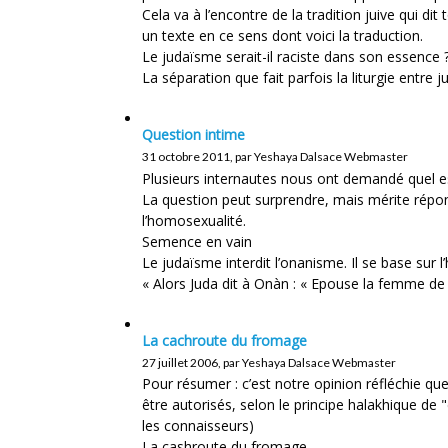
Cela va à l’encontre de la tradition juive qui d
un texte en ce sens dont voici la traduction.
Le judaïsme serait-il raciste dans son essence 
La séparation que fait parfois la liturgie entre ju
Question intime
31 octobre 2011, par Yeshaya Dalsace Webmaster
Plusieurs internautes nous ont demandé quel es
La question peut surprendre, mais mérite répon
l’homosexualité.
Semence en vain
Le judaïsme interdit l’onanisme. Il se base sur 
« Alors Juda dit à Onàn : « Epouse la femme de t
La cachroute du fromage
27 juillet 2006, par Yeshaya Dalsace Webmaster
Pour résumer : c’est notre opinion réfléchie q
être autorisés, selon le principe halakhique de "davar hadash" דבר חדש. Un long responsa pa
les connaisseurs)
La cashroute du fromage