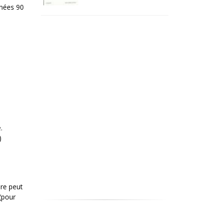
nnées 90
.
)
ure peut