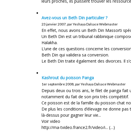
leurs proches, ils puissent trouver les ressourc
Avez-vous un Beth Din particulier ?
23 janvier 2007, par Yeshaya Dalsace Webmaster
En effet, nous avons un Beth Din Massorti spécif
Un Beth Din est un tribunal rabbinique composé 
Halakha.
L’une de ces questions concerne les conversion
Beth Din qui validera sa conversion.
Le Beth Din traite également des divorces. Il s’
Kashrout du poisson Panga
1er septembre 2008, par Yeshaya Dalsace Webmaster
Depuis deux ou trois ans, le filet de panga fai
notamment du fait de son prix très compétitif.
Ce poisson est de la famille du poisson chat non
De plus les conditions d’élevage ne donne pas 
là-dessus pour gagner leur vie...
Voir video
http://ma-tvideo.france2.fr/video/i... (…)