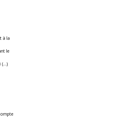
 à la
nt le
i (…)
 compte