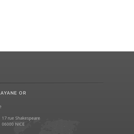
AYANE OR
e
17 rue Shakespeare
06000 NICE