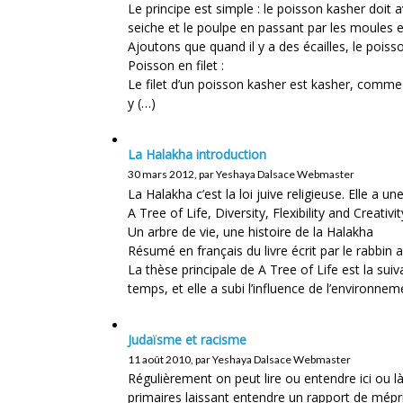
Le principe est simple : le poisson kasher doit a
seiche et le poulpe en passant par les moules e
Ajoutons que quand il y a des écailles, le poiss
Poisson en filet :
Le filet d’un poisson kasher est kasher, comme 
y (…)
La Halakha introduction
30 mars 2012, par Yeshaya Dalsace Webmaster
La Halakha c’est la loi juive religieuse. Elle a un
A Tree of Life, Diversity, Flexibility and Creativi
Un arbre de vie, une histoire de la Halakha
Résumé en français du livre écrit par le rabbin 
La thèse principale de A Tree of Life est la suiva
temps, et elle a subi l’influence de l’environn
Judaïsme et racisme
11 août 2010, par Yeshaya Dalsace Webmaster
Régulièrement on peut lire ou entendre ici ou là
primaires laissant entendre un rapport de mépris