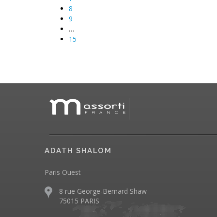
8
9
…
15
ADATH SHALOM
Paris Ouest
8 rue George-Bernard Shaw
75015 PARIS