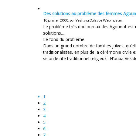
Des solutions au problème des femmes Agoun
10 janvier 2008, par Yeshaya Dalsace Webmaster
Le problème très douloureux des Agounot est u
solutions...
Le fond du problème
Dans un grand nombre de familles juives, qu’e
traditionalistes, en plus de la cérémonie civile 
selon le rite traditionnel religieux : H’oupa Veki
1
2
3
4
5
6
7