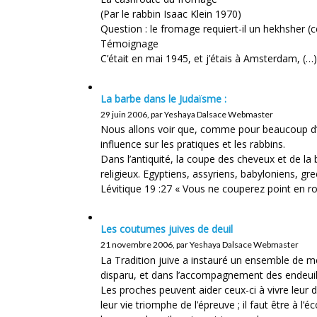
(Par le rabbin Isaac Klein 1970)
Question : le fromage requiert-il un hekhsher (
Témoignage
C’était en mai 1945, et j’étais à Amsterdam, (…)
La barbe dans le Judaïsme :
29 juin 2006, par Yeshaya Dalsace Webmaster
Nous allons voir que, comme pour beaucoup d’au
influence sur les pratiques et les rabbins.
Dans l’antiquité, la coupe des cheveux et de la 
religieux. Egyptiens, assyriens, babyloniens, grecs,
Lévitique 19 :27 « Vous ne couperez point en ron
Les coutumes juives de deuil
21 novembre 2006, par Yeshaya Dalsace Webmaster
La Tradition juive a instauré un ensemble de me
disparu, et dans l’accompagnement des endeuil
Les proches peuvent aider ceux-ci à vivre leur de
leur vie triomphe de l’épreuve ; il faut être à l’