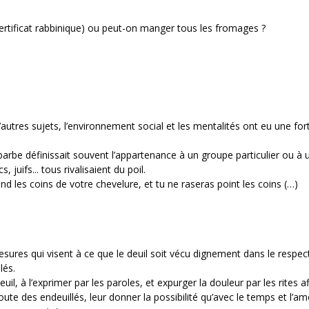
certificat rabbinique) ou peut-on manger tous les fromages ?
tres sujets, l’environnement social et les mentalités ont eu une for
barbe définissait souvent l’appartenance à un groupe particulier ou à 
 juifs... tous rivalisaient du poil.
d les coins de votre chevelure, et tu ne raseras point les coins (…)
sures qui visent à ce que le deuil soit vécu dignement dans le respec
lés.
uil, à l’exprimer par les paroles, et expurger la douleur par les rites a
écoute des endeuillés, leur donner la possibilité qu’avec le temps et l’a