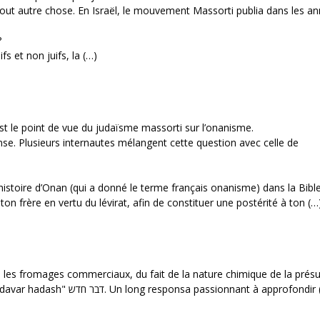
it tout autre chose. En Israël, le mouvement Massorti publia dans les a
?
ifs et non juifs, la (…)
t le point de vue du judaïsme massorti sur l’onanisme.
se. Plusieurs internautes mélangent cette question avec celle de
l’histoire d’Onan (qui a donné le terme français onanisme) dans la Bible
on frère en vertu du lévirat, afin de constituer une postérité à ton (…
ue les fromages commerciaux, du fait de la nature chimique de la prés
ssionnant à approfondir (pour