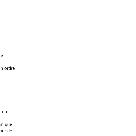
te
un ordre
t du
fin que
mour de