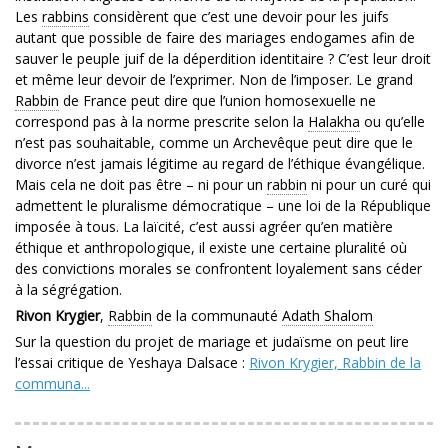
Les
rabbins
considèrent que c’est une devoir pour les juifs
autant que possible de faire des mariages endogames afin de
sauver le peuple juif de la déperdition identitaire ? C’est leur droit
et même leur devoir de l’exprimer. Non de l’imposer. Le grand
Rabbin
de France peut dire que l’union homosexuelle ne
correspond pas à la norme prescrite selon la
Halakha
ou qu’elle
n’est pas souhaitable, comme un Archevêque peut dire que le
divorce n’est jamais légitime au regard de l’éthique évangélique.
Mais cela ne doit pas être – ni pour un
rabbin
ni pour un curé qui
admettent le pluralisme démocratique – une loi de la République
imposée à tous. La laïcité, c’est aussi agréer qu’en matière
éthique et anthropologique, il existe une certaine pluralité où
des convictions morales se confrontent loyalement sans céder
à la ségrégation.
Rivon Krygier
,
Rabbin
de la communauté
Adath Shalom
Sur la question du projet de mariage et judaïsme on peut lire
l’essai critique de Yeshaya Dalsace :
Rivon Krygier, Rabbin de la
communa...