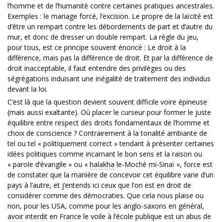
l’homme et de l’humanité contre certaines pratiques ancestrales.
Exemples : le mariage forcé, l’excision. Le propre de la laïcité est
d’être un rempart contre les débordements de part et d’autre du
mur, et donc de dresser un double rempart. La règle du jeu,
pour tous, est ce principe souvent énoncé : Le droit à la
différence, mais pas la différence de droit. Et par la différence de
droit inacceptable, il faut entendre des privilèges ou des
ségrégations induisant une inégalité de traitement des individus
devant la loi.
C’est là que la question devient souvent difficile voire épineuse
(mais aussi exaltante). Où placer le curseur pour former le juste
équilibre entre respect des droits fondamentaux de l’homme et
choix de conscience ? Contrairement à la tonalité ambiante de
tel ou tel « politiquement correct » tendant à présenter certaines
idées politiques comme incarnant le bon sens et la raison ou
« parole d’évangile » ou «
halakha
le-Mochè mi-Sinaï », force est
de constater que la manière de concevoir cet équilibre varie d’un
pays à l’autre, et j’entends ici ceux que l’on est en droit de
considérer comme des démocraties. Que cela nous plaise ou
non, pour les USA, comme pour les anglo-saxons en général,
avoir interdit en France le voile à l’école publique est un abus de