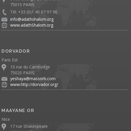
75015 PARIS
Tél. +33 (0)1 45 67 97 96
info@adathshalom.org
www.adathShalom.org
DORVADOR
Paris Est
10 rue du Cambodge
75020 PARIS
yeshaya@massorti.com
www.http://dorvador.org/
MAAYANE OR
Nice
17 rue Shakespeare