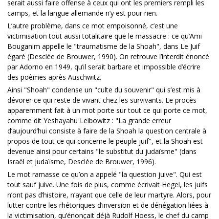
serait aussi faire offense à ceux qui ont les premiers rempli les
camps, et la langue allemande n’y est pour rien.
L’autre problème, dans ce mot empoisonné, c’est une
victimisation tout aussi totalitaire que le massacre : ce qu’Ami
Bouganim appelle le "traumatisme de la Shoah", dans Le Juif
égaré (Desclée de Brouwer, 1990). On retrouve l’interdit énoncé
par Adorno en 1949, qu’il serait barbare et impossible d’écrire
des poèmes après Auschwitz.
Ainsi "Shoah" condense un "culte du souvenir" qui s’est mis à
dévorer ce qui reste de vivant chez les survivants. Le procès
apparemment fait à un mot porte sur tout ce qui porte ce mot,
comme dit Yeshayahu Leibowitz : "La grande erreur
d’aujourd’hui consiste à faire de la Shoah la question centrale à
propos de tout ce qui concerne le peuple juif", et la Shoah est
devenue ainsi pour certains "le substitut du judaïsme" (dans
Israël et judaïsme, Desclée de Brouwer, 1996).
Le mot ramasse ce qu’on a appelé "la question juive". Qui est
tout sauf juive. Une fois de plus, comme écrivait Hegel, les juifs
n’ont pas d’histoire, n’ayant que celle de leur martyre. Alors, pour
lutter contre les rhétoriques d’inversion et de dénégation liées à
la victimisation, qu’énonçait déjà Rudolf Hoess, le chef du camp