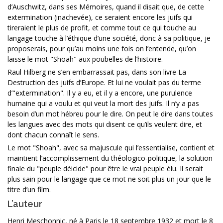
d’Auschwitz, dans ses Mémoires, quand il disait que, de cette
extermination (inachevée), ce seraient encore les juifs qui
tireraient le plus de profit, et comme tout ce qui touche au
langage touche à l’éthique d’une société, donc à sa politique, je
proposerais, pour qu’au moins une fois on l’entende, qu’on
laisse le mot "Shoah" aux poubelles de l’histoire.
Raul Hilberg ne s’en embarrassait pas, dans son livre La
Destruction des juifs d’Europe. Et lui ne voulait pas du terme
d’"extermination". Il y a eu, et il y a encore, une purulence
humaine qui a voulu et qui veut la mort des juifs. Il n’y a pas
besoin d’un mot hébreu pour le dire. On peut le dire dans toutes
les langues avec des mots qui disent ce qu’ils veulent dire, et
dont chacun connaît le sens.
Le mot "Shoah", avec sa majuscule qui l’essentialise, contient et
maintient l’accomplissement du théologico-politique, la solution
finale du "peuple déicide" pour être le vrai peuple élu. Il serait
plus sain pour le langage que ce mot ne soit plus un jour que le
titre d’un film.
L’auteur
Henri Meschonnic, né à Paris le 18 septembre 1932 et mort le 8