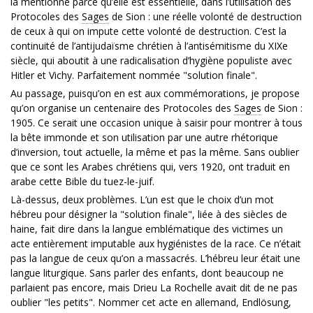
la mentionne parce qu’elle est essentielle, dans l’utilisation des
Protocoles des
Sages
de Sion : une réelle volonté de destruction
de ceux à qui on impute cette volonté de destruction. C’est la
continuité de l’antijudaïsme chrétien à l’antisémitisme du XIXe
siècle, qui aboutit à une radicalisation d’hygiène populiste avec
Hitler et Vichy. Parfaitement nommée "solution finale".
Au passage, puisqu’on en est aux commémorations, je propose
qu’on organise un centenaire des Protocoles des
Sages
de Sion :
1905. Ce serait une occasion unique à saisir pour montrer à tous
la bête immonde et son utilisation par une autre rhétorique
d’inversion, tout actuelle, la même et pas la même. Sans oublier
que ce sont les Arabes chrétiens qui, vers 1920, ont traduit en
arabe cette Bible du tuez-le-juif.
Là-dessus, deux problèmes. L’un est que le choix d’un mot
hébreu pour désigner la "solution finale", liée à des siècles de
haine, fait dire dans la langue emblématique des victimes un
acte entièrement imputable aux hygiénistes de la race. Ce n’était
pas la langue de ceux qu’on a massacrés. L’hébreu leur était une
langue liturgique. Sans parler des enfants, dont beaucoup ne
parlaient pas encore, mais Drieu La Rochelle avait dit de ne pas
oublier "les petits". Nommer cet acte en allemand, Endlösung,