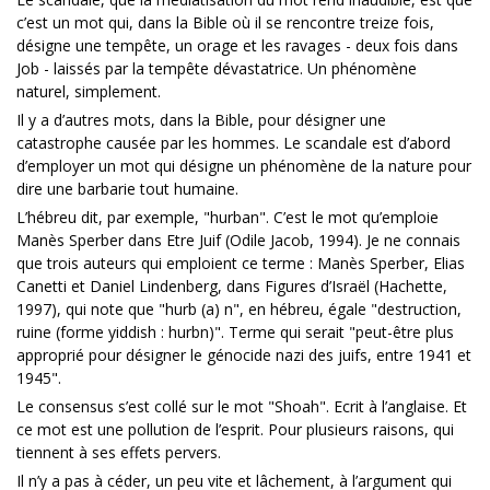
c’est un mot qui, dans la Bible où il se rencontre treize fois,
désigne une tempête, un orage et les ravages - deux fois dans
Job - laissés par la tempête dévastatrice. Un phénomène
naturel, simplement.
Il y a d’autres mots, dans la Bible, pour désigner une
catastrophe causée par les hommes. Le scandale est d’abord
d’employer un mot qui désigne un phénomène de la nature pour
dire une barbarie tout humaine.
L’hébreu dit, par exemple, "hurban". C’est le mot qu’emploie
Manès Sperber dans Etre Juif (Odile Jacob, 1994). Je ne connais
que trois auteurs qui emploient ce terme : Manès Sperber, Elias
Canetti et Daniel Lindenberg, dans Figures d’Israël (Hachette,
1997), qui note que "hurb (a) n", en hébreu, égale "destruction,
ruine (forme yiddish : hurbn)". Terme qui serait "peut-être plus
approprié pour désigner le génocide nazi des juifs, entre 1941 et
1945".
Le consensus s’est collé sur le mot "Shoah". Ecrit à l’anglaise. Et
ce mot est une pollution de l’esprit. Pour plusieurs raisons, qui
tiennent à ses effets pervers.
Il n’y a pas à céder, un peu vite et lâchement, à l’argument qui