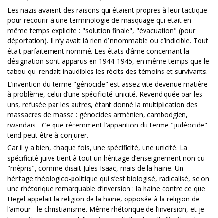
Les nazis avaient des raisons qui étaient propres à leur tactique
pour recourir à une terminologie de masquage qui était en
même temps explicite : "solution finale", "évacuation" (pour
déportation). Il n’y avait là rien d’innommable ou d’indicible. Tout
était parfaitement nommé. Les états d’âme concernant la
désignation sont apparus en 1944-1945, en même temps que le
tabou qui rendait inaudibles les récits des témoins et survivants.
L’invention du terme "génocide" est assez vite devenue matière
à problème, celui d’une spécificité-unicité. Revendiquée par les
uns, refusée par les autres, étant donné la multiplication des
massacres de masse : génocides arménien, cambodgien,
rwandais... Ce que récemment l’apparition du terme "judéocide"
tend peut-être à conjurer.
Car il y a bien, chaque fois, une spécificité, une unicité. La
spécificité juive tient à tout un héritage d’enseignement non du
"mépris", comme disait Jules Isaac, mais de la haine. Un
héritage théologico-politique qui s’est biologisé, radicalisé, selon
une rhétorique remarquable d’inversion : la haine contre ce que
Hegel appelait la religion de la haine, opposée à la religion de
l’amour - le christianisme. Même rhétorique de l’inversion, et je