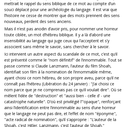
mettrait le rappel du sens biblique de ce mot au compte d’un
souci déplacé pour une archéologie du langage. Il est vrai que
l’histoire ne cesse de montrer que des mots prennent des sens
nouveaux, perdent des sens anciens.
Mais il n’est pas anodin d’avoir pris, pour nommer une horreur
toute ciblée, un mot d’hébreu biblique. Il y a là d’abord une
insensibilité au langage qui juge ceux qui l’acceptent et s’y
associent sans même le savoir, sans chercher à le savoir.
Ici intervient un autre aspect du scandale de ce mot, c’est qu’il
est présenté comme le "nom définitif" de l’innommable. Tout se
passe comme si Claude Lanzmann, l’auteur du film Shoah,
identifiait son film à la nomination de l’innommable même,
ayant choisi ce nom hébreu, de son propre aveu, parce qu’il ne
connaît pas l’hébreu (Libération du 24 janvier) : "J’ai choisi ce
nom parce que je ne comprenais pas ce qu’il voulait dire". Où se
mêlent l’idée de "destruction" et "aussi bien - celle d’ - une
catastrophe naturelle". D’où est privilégié l’"opaque", renforçant
ainsi l’identification entre l’innommable au sens d’une horreur
que le langage ne peut pas dire, et l’effet de nom "éponyme",
"acte radical de nomination", qu’il s’approprie : "L’auteur de la
Shoah, c’est Hitler. Lanzmann, c’est l’auteur de Shoah."