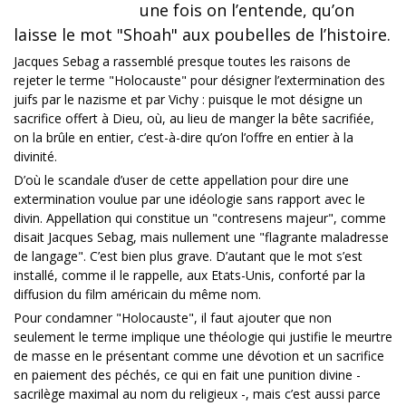
une fois on l’entende, qu’on
laisse le mot "Shoah" aux poubelles de l’histoire.
Jacques Sebag a rassemblé presque toutes les raisons de
rejeter le terme "Holocauste" pour désigner l’extermination des
juifs par le nazisme et par Vichy : puisque le mot désigne un
sacrifice offert à Dieu, où, au lieu de manger la bête sacrifiée,
on la brûle en entier, c’est-à-dire qu’on l’offre en entier à la
divinité.
D’où le scandale d’user de cette appellation pour dire une
extermination voulue par une idéologie sans rapport avec le
divin. Appellation qui constitue un "contresens majeur", comme
disait Jacques Sebag, mais nullement une "flagrante maladresse
de langage". C’est bien plus grave. D’autant que le mot s’est
installé, comme il le rappelle, aux Etats-Unis, conforté par la
diffusion du film américain du même nom.
Pour condamner "Holocauste", il faut ajouter que non
seulement le terme implique une théologie qui justifie le meurtre
de masse en le présentant comme une dévotion et un sacrifice
en paiement des péchés, ce qui en fait une punition divine -
sacrilège maximal au nom du religieux -, mais c’est aussi parce