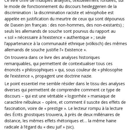
Ce livre offre de multiples analyses, textuellement fondées, sur
le mode de fonctionnement du discours heideggerien de la
discrimination : la discrimination raciste et xénophobe est
appelée en justification du meurtre de ceux qui sont dépourvus
de Dasein (en français : des non-hommes, des non-existants) ;
seuls les allemands de souche sont pourvus du rapport au
« sol » nécessaire à l’existence « authentique » ; seule
l’appartenance à la communauté ethnique (völkisch) des mêmes
allemands de souche justifie l’« Existence ».
On trouvera dans ce livre des analyses historiques
remarquables, qui permettent de contextualiser tous ces
énoncés « philosophiques » qui, sous couleur de « philosophie
de l’existence », propagent une doctrine nazie.
Le point essentiel me semble résider dans le tissu des analyses
diverses qui permettent de comprendre comment ce type de
discours – qui est une véritable « logorrhée » maniaque de
caractère nébuleux – opère, et comment il suscite des effets de
fascination, voire de « prestige ». Le lecteur rompu à la lecture
des Écrits gnostiques trouvera, à près de deux millénaires de
distance, les mêmes effets rhétoriques et… la même haine
radicale à l’égard du « dieu juif » (sic).