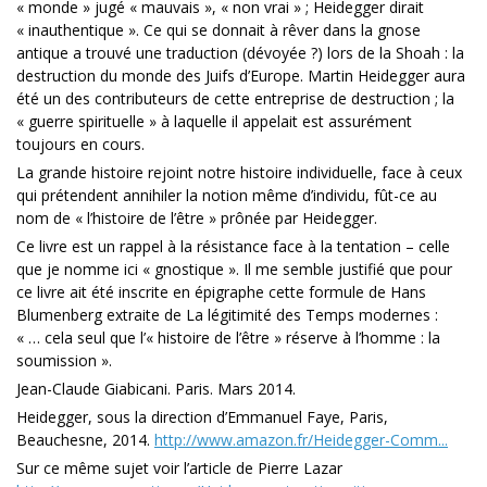
« monde » jugé « mauvais », « non vrai » ; Heidegger dirait
« inauthentique ». Ce qui se donnait à rêver dans la gnose
antique a trouvé une traduction (dévoyée ?) lors de la Shoah : la
destruction du monde des Juifs d’Europe. Martin Heidegger aura
été un des contributeurs de cette entreprise de destruction ; la
« guerre spirituelle » à laquelle il appelait est assurément
toujours en cours.
La grande histoire rejoint notre histoire individuelle, face à ceux
qui prétendent annihiler la notion même d’individu, fût-ce au
nom de « l’histoire de l’être » prônée par Heidegger.
Ce livre est un rappel à la résistance face à la tentation – celle
que je nomme ici « gnostique ». Il me semble justifié que pour
ce livre ait été inscrite en épigraphe cette formule de Hans
Blumenberg extraite de La légitimité des Temps modernes :
« … cela seul que l’« histoire de l’être » réserve à l’homme : la
soumission ».
Jean-Claude Giabicani. Paris. Mars 2014.
Heidegger, sous la direction d’Emmanuel Faye, Paris,
Beauchesne, 2014.
http://www.amazon.fr/Heidegger-Comm...
Sur ce même sujet voir l’article de Pierre Lazar