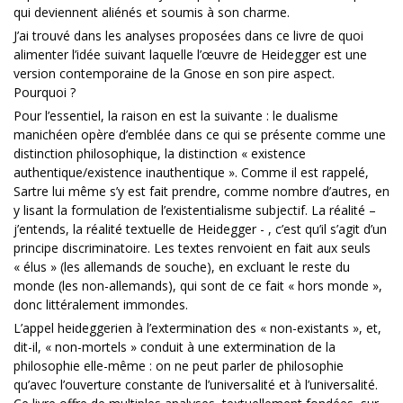
qui deviennent aliénés et soumis à son charme.
J’ai trouvé dans les analyses proposées dans ce livre de quoi
alimenter l’idée suivant laquelle l’œuvre de Heidegger est une
version contemporaine de la Gnose en son pire aspect.
Pourquoi ?
Pour l’essentiel, la raison en est la suivante : le dualisme
manichéen opère d’emblée dans ce qui se présente comme une
distinction philosophique, la distinction « existence
authentique/existence inauthentique ». Comme il est rappelé,
Sartre lui même s’y est fait prendre, comme nombre d’autres, en
y lisant la formulation de l’existentialisme subjectif. La réalité –
j’entends, la réalité textuelle de Heidegger - , c’est qu’il s’agit d’un
principe discriminatoire. Les textes renvoient en fait aux seuls
« élus » (les allemands de souche), en excluant le reste du
monde (les non-allemands), qui sont de ce fait « hors monde »,
donc littéralement immondes.
L’appel heideggerien à l’extermination des « non-existants », et,
dit-il, « non-mortels » conduit à une extermination de la
philosophie elle-même : on ne peut parler de philosophie
qu’avec l’ouverture constante de l’universalité et à l’universalité.