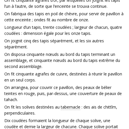
On fit cinquante agrafes d’or, par lesquelles on joignit les tapis
l’un à l’autre, de sorte que l’enceinte se trouva continue.
On fabriqua des tapis en poil de chèvre, pour servir de pavillon à
cette enceinte ; ondes fit au nombre de onze.
Longueur d’un tapis, trente coudées ; largeur de chacun, quatre
coudées : dimension égale pour les onze tapis.
On joignit cinq des tapis séparément, et les six autres
séparément.
On disposa cinquante nœuds au bord du tapis terminant un
assemblage, et cinquante nœuds au bord du tapis extrême du
second assemblage.
On fit cinquante agrafes de cuivre, destinées à réunir le pavillon
en un seul corps.
On arrangea, pour couvrir ce pavillon, des peaux de bélier
teintes en rouge, puis, par-dessus, une couverture de peaux de
tahach.
On fit les solives destinées au
tabernacle
: des ais de chittîm,
perpendiculaires.
Dix coudées formaient la longueur de chaque solive, une
coudée et demie la largeur de chacune. Chaque solive portait