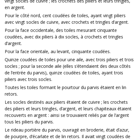
vingt socles de cuivre ; les crochets des piliers et leurs tringles,
en argent.
Pour le côté nord, cent coudées de toiles, ayant vingt piliers
avec vingt socles de cuivre, avec crochets et tringles d’argent.
Pour la face occidentale, des toiles mesurant cinquante
coudées, avec dix piliers à dix socles, à crochets et tringles
d’argent.
Pour la face orientale, au levant, cinquante coudées.
Quinze coudées de toiles pour une aile, avec trois piliers et trois
socles ; pour la seconde aile (elles s’étendaient des deux côtés
de l’entrée du parvis), quinze coudées de toiles, ayant trois
piliers avec trois socles.
Toutes les toiles formant le pourtour du parvis étaient en lin
retors.
Les socles destinés aux piliers étaient de cuivre ; les crochets
des piliers et leurs tringles, d’argent, et leurs chapiteaux étaient
recouverts en argent : ainsi se trouvaient reliés par de l’argent
tous les piliers du parvis.
Le rideau portière du parvis, ouvragé en broderie, était d’azur,
de pourpre, d’écarlate et de lin retors. Il avait vingt coudées de