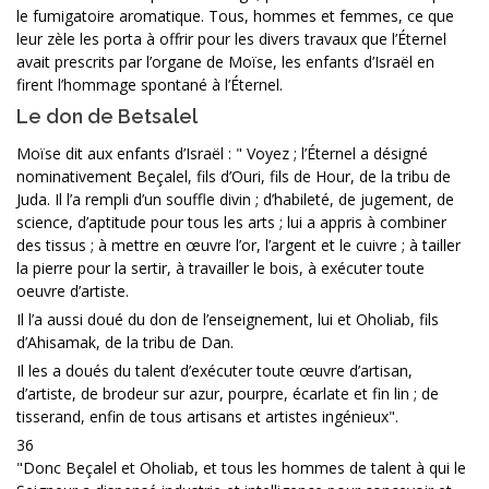
le fumigatoire aromatique. Tous, hommes et femmes, ce que
leur zèle les porta à offrir pour les divers travaux que l’Éternel
avait prescrits par l’organe de Moïse, les enfants d’Israël en
firent l’hommage spontané à l’Éternel.
Le don de Betsalel
Moïse dit aux enfants d’Israël : " Voyez ; l’Éternel a désigné
nominativement Beçalel, fils d’Ouri, fils de Hour, de la tribu de
Juda. Il l’a rempli d’un souffle divin ; d’habileté, de jugement, de
science, d’aptitude pour tous les arts ; lui a appris à combiner
des tissus ; à mettre en œuvre l’or, l’argent et le cuivre ; à tailler
la pierre pour la sertir, à travailler le bois, à exécuter toute
oeuvre d’artiste.
Il l’a aussi doué du don de l’enseignement, lui et Oholiab, fils
d’Ahisamak, de la tribu de Dan.
Il les a doués du talent d’exécuter toute œuvre d’artisan,
d’artiste, de brodeur sur azur, pourpre, écarlate et fin lin ; de
tisserand, enfin de tous artisans et artistes ingénieux".
36
"Donc Beçalel et Oholiab, et tous les hommes de talent à qui le