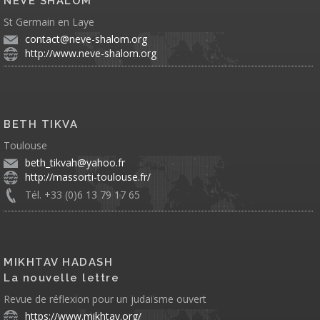
NEVE SHALOM
St Germain en Laye
contact@neve-shalom.org
http://www.neve-shalom.org
BETH TIKVA
Toulouse
beth_tikvah@yahoo.fr
http://massorti-toulouse.fr/
Tél. +33 (0)6 13 79 17 65
MIKHTAV HADASH
La nouvelle lettre
Revue de réflexion pour un judaïsme ouvert
https://www.mikhtav.org/