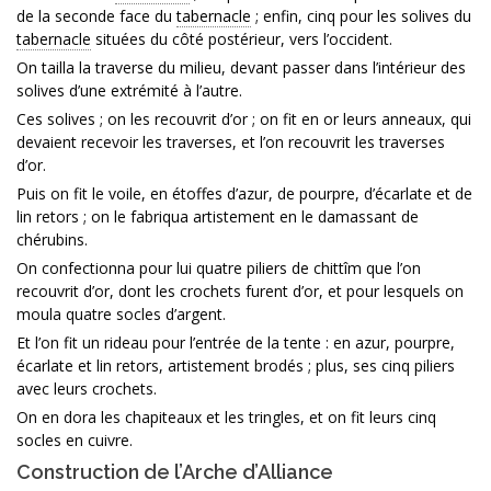
de la seconde face du
tabernacle
; enfin, cinq pour les solives du
tabernacle
situées du côté postérieur, vers l’occident.
On tailla la traverse du milieu, devant passer dans l’intérieur des
solives d’une extrémité à l’autre.
Ces solives ; on les recouvrit d’or ; on fit en or leurs anneaux, qui
devaient recevoir les traverses, et l’on recouvrit les traverses
d’or.
Puis on fit le voile, en étoffes d’azur, de pourpre, d’écarlate et de
lin retors ; on le fabriqua artistement en le damassant de
chérubins.
On confectionna pour lui quatre piliers de chittîm que l’on
recouvrit d’or, dont les crochets furent d’or, et pour lesquels on
moula quatre socles d’argent.
Et l’on fit un rideau pour l’entrée de la tente : en azur, pourpre,
écarlate et lin retors, artistement brodés ; plus, ses cinq piliers
avec leurs crochets.
On en dora les chapiteaux et les tringles, et on fit leurs cinq
socles en cuivre.
Construction de l’Arche d’Alliance