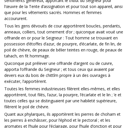
sentiments généreux, apportant le tribut du Seigneur pour
l’œuvre de la Tente d’assignation et pour tout son appareil, ainsi
que pour les vêtements sacrés. Hommes et femmes
accoururent.
Tous les gens dévoués de cour apportèrent boucles, pendants,
anneaux, colliers, tout ornement d’or ; quiconque avait voué une
offrande en or pour le Seigneur : Tout homme se trouvant en
possession d’étoffes d’azur, de pourpre, d’écarlate, de fin lin, de
poil de chèvre, de peaux de bélier teintes en rouge, de peaux de
tahach, en fit hommage.
Quiconque put prélever une offrande d’argent ou de cuivre,
apporta l’offrande du Seigneur ; et tous ceux qui avaient par
devers eux du bois de chittîm propre à un des ouvrages à
exécuter, l’apportèrent.
Toutes les femmes industrieuses filèrent elles-mêmes, et elles
apportèrent, tout filés, l’azur, la pourpre, l’écarlate et le lin ; ’e et
toutes celles qui se distinguaient par une habileté supérieure,
filèrent le poil de chèvre.
Quant aux phylarques, ils apportèrent les pierres de choham et
les pierres à enchâsser, pour l’éphod et le pectoral ; et les
aromates et l’huile pour l’éclairage, pour l’huile d’onction et pour