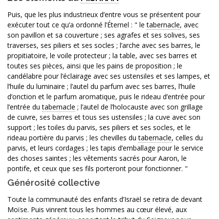
Puis, que les plus industrieux d’entre vous se présentent pour
exécuter tout ce qu’a ordonné l’Éternel : " le
tabernacle
, avec
son pavillon et sa couverture ; ses agrafes et ses solives, ses
traverses, ses piliers et ses socles ; l’arche avec ses barres, le
propitiatoire, le voile protecteur ; la table, avec ses barres et
toutes ses pièces, ainsi que les pains de proposition ; le
candélabre pour l’éclairage avec ses ustensiles et ses lampes, et
l’huile du luminaire ; l’autel du parfum avec ses barres, l’huile
d’onction et le parfum aromatique, puis le rideau d’entrée pour
l’entrée du
tabernacle
; l’autel de l’holocauste avec son grillage
de cuivre, ses barres et tous ses ustensiles ; la cuve avec son
support ; les toiles du parvis, ses piliers et ses socles, et le
rideau portière du parvis ; les chevilles du
tabernacle
, celles du
parvis, et leurs cordages ; les tapis d’emballage pour le service
des choses saintes ; les vêtements sacrés pour Aaron, le
pontife, et ceux que ses fils porteront pour fonctionner. "
Générosité collective
Toute la communauté des enfants d’Israël se retira de devant
Moïse. Puis vinrent tous les hommes au cœur élevé, aux