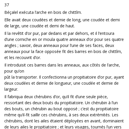
37
Béçalel exécuta l’arche en bois de chittîm.
Elle avait deux coudées et demie de long, une coudée et demi
de large, une coudée et demi de haut.
Il la revêtit d’or pur, par dedans et par dehors, et il l’entoura
d’une corniche en or moula quatre anneaux d’or pour ses quatre
angles ; savoir, deux anneaux pour l’une de ses faces, deux
anneaux pour la face opposée fit des barres en bois de chittîm,
et les recouvrit d’or.
Il introduisit ces barres dans les anneaux, aux côtés de l’arche,
pour qu’on
pût la transporter. Il confectionna un propitiatoire d’or pur, ayant
deux coudées et demie de longueur, une coudée et demie de
largeur.
Il fabriqua deux chérubins d’or, qu’il fit d’une seule pièce,
ressortant des deux bouts du propitiatoire. Un chérubin à l’un
des bouts, un chérubin au bout opposé ; c’est du propitiatoire
même qu’il-fit saillir ces chérubins, à ses deux extrémités. Les
chérubins, dont les ailes étaient déployées en avant, dominaient
de leurs ailes le propitiatoire ; et leurs visages, tournés l’un vers