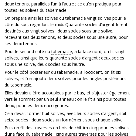
deux tenons, parallèles l’un à l’autre ; ce qu’on pratiqua pour
toutes les solives du
tabernacle
.
On prépara ainsi les solives du
tabernacle
vingt solives pour le
côté du sud, regardant le midi. Quarante socles d’argent furent
destinés aux vingt solives : deux socles sous une solive,
recevant ses deux tenons, et deux socles sous une autre, pour
ses deux tenons.
Pour le second côté du
tabernacle
, à la face nord, on fit vingt
solives, ainsi que leurs quarante socles d’argent : deux socles
sous une solive, deux socles sous l’autre.
Pour le côté postérieur du
tabernacle
, à l’occident, on fit six
solives, et l’on ajouta deux solives pour les angles postérieurs
du
tabernacle
.
Elles devaient être accouplées par le bas, et s’ajuster également
vers le sommet par un seul anneau : on le fit ainsi pour toutes
deux, pour les deux encoignures.
Cela devait former huit solives, avec leurs socles d’argent, soit
seize socles : deux socles uniformément sous chaque solive.
Puis on fit des traverses en bois de chittîm cinq pour les solives
d’une face du
tabernacle
; cinq autres traverses pour les solives