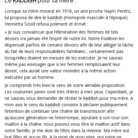
Le
KADDISH
pour sa mère :
Lorsque sa mère mourut en 1916, un ami proche Haym Peretz,
lui proposa de dire le
kaddish
(monopole masculin à l’époque).
Henrietta Szold refusa poliment et écrivit :
« Je suis convaincue que l’élimination des femmes de tels
devoirs n’a jamais été l’esprit de notre loi. Notre tradition les
dispensait parfois de certains devoirs afin de leur alléger la tâche
du fait de leurs responsabilités familiales ; certainement pas
lorsqu’elles étaient en mesure de les exécuter. Je ne saurais
même pas envisager que si les femmes remplissaient leur
devoir, cela aurait une valeur moindre à la même action
exécutée par un homme.
Je comprends très bien le sens de votre aimable proposition.
Les coutumes juives sont très chères à mes yeux. Cependant, je
ne saurais vous demander de réciter le
kaddish
pour ma mère. A
mon avis le sens du
kaddish
consiste à déclarer publiquement
l’intention de continuer une chaîne de transmission afin
qu’aucune génération ne l’interrompe, ajoutant à son tour son
maillon à la chaîne. Vous pouvez vous être le maillon actif dans
votre famille, je me dois de l’être dans la mienne. Ma mère eut
huit filles et aucun fils. A la mort de mon père, ma mère ne