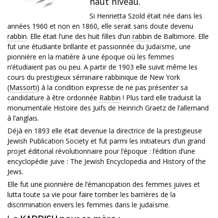
haut niveau.
Si Henrietta Szold était née dans les
années 1960 et non en 1860, elle serait sans doute devenu
rabbin
. Elle était l’une des huit filles d’un
rabbin
de Baltimore. Elle
fut une étudiante brillante et passionnée du Judaïsme, une
pionnière en la matière à une époque où les femmes
n’étudiaient pas ou peu. A partir de 1903 elle suivit même les
cours du prestigieux séminaire rabbinique de New York
(
Massorti
) à la condition expresse de ne pas présenter sa
candidature à être ordonnée
Rabbin
! Plus tard elle traduisit la
monumentale Histoire des Juifs de Heinrich Graetz de l’allemand
à l’anglais.
Déjà en 1893 elle était devenue la directrice de la prestigieuse
Jewish Publication Society et fut parmi les initiateurs d’un grand
projet éditorial révolutionnaire pour l’époque : l’édition d’une
encyclopédie juive : The Jewish Encyclopedia and History of the
Jews.
Elle fut une pionnière de l’émancipation des femmes juives et
lutta toute sa vie pour faire tomber les barrières de la
discrimination envers les femmes dans le judaïsme.