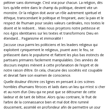
piétiner sans dommage. C’est vrai pour chacun. La religion, dès
lors qu’elle entre dans le champ du politique, devient vite un
monstre. Or la religion doit avoir un rôle autrement spirituel et
éthique, transcendant le politique et l’inspirant, avec la paix et le
respect de l’humain pour seules valeurs cardinales, nos textes le
disent et le redisent… Mais nous projetons notre petitesse et
nos égos identitaires sur les textes et transformons Dieu en
étendard… Paganisme et immoralité !
J’accuse ceux parmi les politiciens et les leaders religieux qui
exploitent cyniquement le religieux, jouent avec le feu, se
prélassent dans le populisme et flattent les plus bas instincts de
partisans primaires facilement manipulables. Des années de
discours ineptes mènent à cette profanation de l’esprit et de
notre raison d’être. En cela, chacune des sociétés est coupable
et devrait faire son examen de conscience.
Quelle douleur d’écrire ces lignes en pensant à ces scènes
horribles d’humains féroces et laids dans un lieu qui m’est si cher
et au nom d’un Dieu qui ne peut que se détourner de cette
laideur et de tant de bêtise. Alors qu’au contraire, le fruit de
l’arbre de la connaissance bien et mal doit être ruminé
doucement, assimilé en profondeur afin de permettre un jour