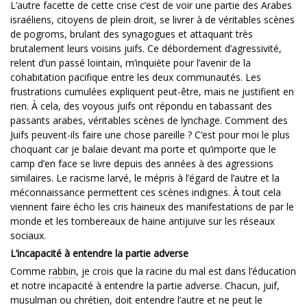
L’autre facette de cette crise c’est de voir une partie des Arabes
israéliens, citoyens de plein droit, se livrer à de véritables scènes
de pogroms, brulant des synagogues et attaquant très
brutalement leurs voisins juifs. Ce débordement d’agressivité,
relent d’un passé lointain, m’inquiète pour l’avenir de la
cohabitation pacifique entre les deux communautés. Les
frustrations cumulées expliquent peut-être, mais ne justifient en
rien. À cela, des voyous juifs ont répondu en tabassant des
passants arabes, véritables scènes de lynchage. Comment des
Juifs peuvent-ils faire une chose pareille ? C’est pour moi le plus
choquant car je balaie devant ma porte et qu’importe que le
camp d’en face se livre depuis des années à des agressions
similaires. Le racisme larvé, le mépris à l’égard de l’autre et la
méconnaissance permettent ces scènes indignes. À tout cela
viennent faire écho les cris haineux des manifestations de par le
monde et les tombereaux de haine antijuive sur les réseaux
sociaux.
L’incapacité à entendre la partie adverse
Comme
rabbin
, je crois que la racine du mal est dans l’éducation
et notre incapacité à entendre la partie adverse. Chacun, juif,
musulman ou chrétien, doit entendre l’autre et ne peut le