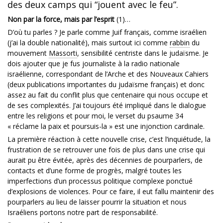
des deux camps qui “jouent avec le feu”.
Non par la force, mais par l’esprit
(1)…
D’où tu parles ? Je parle comme Juif français, comme israélien
(j’ai la double nationalité), mais surtout ici comme
rabbin
du
mouvement
Massorti
, sensibilité centriste dans le judaïsme. Je
dois ajouter que je fus journaliste à la radio nationale
israélienne, correspondant de l’Arche et des Nouveaux Cahiers
(deux publications importantes du judaïsme français) et donc
assez au fait du conflit plus que centenaire qui nous occupe et
de ses complexités. J’ai toujours été impliqué dans le dialogue
entre les religions et pour moi, le verset du psaume 34
« réclame la paix et poursuis-la » est une injonction cardinale.
La première réaction à cette nouvelle crise, c’est l’inquiétude, la
frustration de se retrouver une fois de plus dans une crise qui
aurait pu être évitée, après des décennies de pourparlers, de
contacts et d’une forme de progrès, malgré toutes les
imperfections d’un processus politique complexe ponctué
d’explosions de violences. Pour ce faire, il eut fallu maintenir des
pourparlers au lieu de laisser pourrir la situation et nous
Israéliens portons notre part de responsabilité.