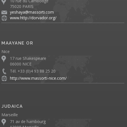
10 rue du Cambodge
75020 PARIS
yeshaya@massorti.com
www.http://dorvador.org/
MAAYANE OR
Nice
17 rue Shakespeare
06000 NICE
Tél. +33 (0)4 93 88 25 20
http://www.massorti-nice.com/
JUDAICA
Marseille
71 av de hambourg