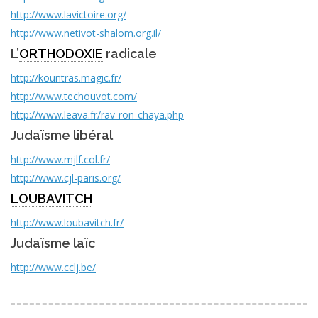
http://www.lavictoire.org/
http://www.netivot-shalom.org.il/
L’
ORTHODOXIE
radicale
http://kountras.magic.fr/
http://www.techouvot.com/
http://www.leava.fr/rav-ron-chaya.php
Judaïsme libéral
http://www.mjlf.col.fr/
http://www.cjl-paris.org/
LOUBAVITCH
http://www.loubavitch.fr/
Judaïsme laïc
http://www.cclj.be/