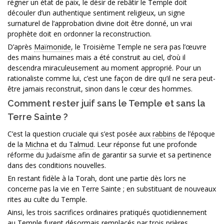
régner un état de paix, le désir de rebâtir le Temple doit
découler d’un authentique sentiment religieux, un signe
surnaturel de l’approbation divine doit être donné, un vrai
prophète doit en ordonner la reconstruction.
D’après
Maïmonide
, le Troisième Temple ne sera pas l’œuvre
des mains humaines mais a été construit au ciel, d’où il
descendra miraculeusement au moment approprié. Pour un
rationaliste comme lui, c’est une façon de dire qu’il ne sera peut-
être jamais reconstruit, sinon dans le cœur des hommes.
Comment rester juif sans le Temple et sans la
Terre Sainte ?
C’est la question cruciale qui s’est posée aux
rabbins
de l’époque
de la
Michna
et du
Talmud
. Leur réponse fut une profonde
réforme du Judaïsme afin de garantir sa survie et sa pertinence
dans des conditions nouvelles.
En restant fidèle à la Torah, dont une partie dès lors ne
concerne pas la vie en Terre Sainte ; en substituant de nouveaux
rites au culte du Temple.
Ainsi, les trois sacrifices ordinaires pratiqués quotidiennement
au Temple furent désormais remplacés par trois prières