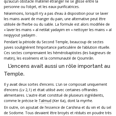
qu’aucun obstacle matériel étranger ne se glisse entre la
personne ou l’objet, et les eaux purificatrices.
Néanmoins, lorsqu’il n’y a pas d’eau à disposition pour se laver
les mains avant de manger du pain, une alternative peut être
utilisée de l’herbe ou du sable. La formule est alors modifiée de
« laver les mains » al netilat yadayim en « nettoyer les mains » al
neqiyyout yadayim .
Pendant la période du Second Temple, beaucoup de sectes
juives soulignèrent l’importance particulière de l’ablution rituelle.
Ces sectes comprenaient les hémérobaptistes (les baigneurs de
matin), les esséniens et la communauté de Qoumrân.
L’encens avait aussi un rôle important au
Temple.
Il y avait deux sortes d’encens. L’un se composait uniquement
d’encens (Lv 2,1) et était utilisé avec certaines offrandes
alimentaires. L’autre était constitué de plusieurs ingrédients,
comme le précise le
Talmud
(Ker 6a), dont la myrrhe.
En outre, on ajoutait de l’essence de Carshina et du vin et du sel
de Sodome. Tous devaient être broyés et réduits en poudre très