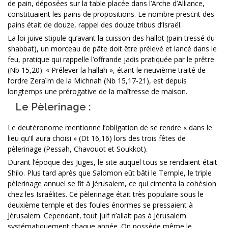
de pain, déposées sur la table placée dans l’Arche d’Alliance,
constituaient les pains de propositions. Le nombre prescrit des
pains était de douze, rappel des douze tribus d’Israël.
La loi juive stipule qu’avant la cuisson des hallot (pain tressé du
shabbat), un morceau de pâte doit être prélevé et lancé dans le
feu, pratique qui rappelle l’offrande jadis pratiquée par le prêtre
(Nb 15,20). « Prélever la hallah », étant le neuvième traité de
l’ordre Zeraïm de la Michnah (Nb 15,17-21), est depuis
longtemps une prérogative de la maîtresse de maison.
Le Pèlerinage :
Le deutéronome mentionne l’obligation de se rendre « dans le
lieu qu’Il aura choisi » (Dt 16,16) lors des trois fêtes de
pèlerinage (Pessah, Chavouot et Soukkot).
Durant l’époque des Juges, le site auquel tous se rendaient était
Shilo. Plus tard après que Salomon eût bâti le Temple, le triple
pèlerinage annuel se fit à Jérusalem, ce qui cimenta la cohésion
chez les Israélites. Ce pèlerinage était très populaire sous le
deuxième temple et des foules énormes se pressaient à
Jérusalem. Cependant, tout juif n’allait pas à Jérusalem
systématiquement chaque année. On possède même le