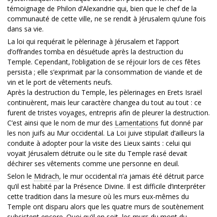
témoignage de Philon d’Alexandrie qui, bien que le chef de la
communauté de cette ville, ne se rendit à Jérusalem qu’une fois
dans sa vie.
La loi qui requérait le pèlerinage à Jérusalem et l’apport
d’offrandes tomba en désuétude après la destruction du
Temple. Cependant, l’obligation de se réjouir lors de ces fêtes
persista ; elle s’exprimait par la consommation de viande et de
vin et le port de vêtements neufs.
Après la destruction du Temple, les pèlerinages en Erets Israël
continuèrent, mais leur caractère changea du tout au tout : ce
furent de tristes voyages, entrepris afin de pleurer la destruction.
C’est ainsi que le nom de mur des
Lamentations
fut donné par
les non juifs au Mur occidental. La Loi juive stipulait d’ailleurs la
conduite à adopter pour la visite des Lieux saints : celui qui
voyait Jérusalem détruite ou le site du Temple rasé devait
déchirer ses vêtements comme une personne en deuil.
Selon le
Midrach
, le mur occidental n’a jamais été détruit parce
qu’il est habité par la Présence Divine. Il est difficile d’interpréter
cette tradition dans la mesure où les murs eux-mêmes du
Temple ont disparu alors que les quatre murs de soutènement
subsistent encore. Quoi qu’il en soit, les murs du mont du