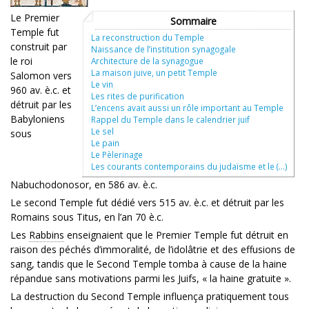
Le Premier
Sommaire
Temple fut
La reconstruction du Temple
construit par
Naissance de l’institution synagogale
le roi
Architecture de la synagogue
La maison juive, un petit Temple
Salomon vers
Le vin
960 av. è.c. et
Les rites de purification
détruit par les
L’encens avait aussi un rôle important au Temple
Babyloniens
Rappel du Temple dans le calendrier juif
Le sel
sous
Le pain
Le Pèlerinage
Les courants contemporains du judaïsme et le (…)
Nabuchodonosor, en 586 av. è.c.
Le second Temple fut dédié vers 515 av. è.c. et détruit par les
Romains sous Titus, en l’an 70 è.c.
Les
Rabbins
enseignaient que le Premier Temple fut détruit en
raison des péchés d’immoralité, de l’idolâtrie et des effusions de
sang, tandis que le Second Temple tomba à cause de la haine
répandue sans motivations parmi les Juifs, « la haine gratuite ».
La destruction du Second Temple influença pratiquement tous