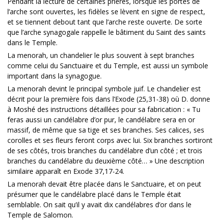
Pendant la lecture de certaines prières, lorsque les portes de
l’arche sont ouvertes, les fidèles se lèvent en signe de respect,
et se tiennent debout tant que l’arche reste ouverte. De sorte
que l’arche synagogale rappelle le bâtiment du Saint des saints
dans le Temple.
La menorah, un chandelier le plus souvent à sept branches
comme celui du Sanctuaire et du Temple, est aussi un symbole
important dans la synagogue.
La menorah devint le principal symbole juif. Le chandelier est
décrit pour la première fois dans l’Exode (25,31-38) où D. donne
à Moshé des instructions détaillées pour sa fabrication : « Tu
feras aussi un candélabre d’or pur, le candélabre sera en or
massif, de même que sa tige et ses branches. Ses calices, ses
corolles et ses fleurs feront corps avec lui. Six branches sortiront
de ses côtés, trois branches du candélabre d’un côté ; et trois
branches du candélabre du deuxième côté… » Une description
similaire apparaît en Exode 37,17-24.
La menorah devait être placée dans le Sanctuaire, et on peut
présumer que le candélabre placé dans le Temple était
semblable. On sait qu’il y avait dix candélabres d’or dans le
Temple de Salomon.