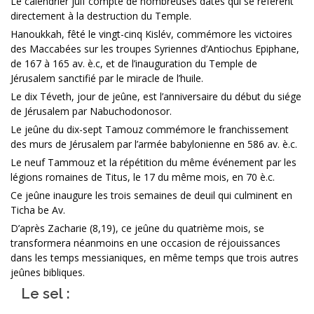
Le calendrier juif compte de nombreuses dates qui se réfèrent
directement à la destruction du Temple.
Hanoukkah, fêté le vingt-cinq Kislév, commémore les victoires
des Maccabées sur les troupes Syriennes d’Antiochus Epiphane,
de 167 à 165 av. è.c, et de l’inauguration du Temple de
Jérusalem sanctifié par le miracle de l’huile.
Le dix Téveth, jour de jeûne, est l’anniversaire du début du siége
de Jérusalem par Nabuchodonosor.
Le jeûne du dix-sept Tamouz commémore le franchissement
des murs de Jérusalem par l’armée babylonienne en 586 av. è.c.
Le neuf Tammouz et la répétition du même événement par les
légions romaines de Titus, le 17 du même mois, en 70 è.c.
Ce jeûne inaugure les trois semaines de deuil qui culminent en
Ticha be Av.
D’après Zacharie (8,19), ce jeûne du quatrième mois, se
transformera néanmoins en une occasion de réjouissances
dans les temps messianiques, en même temps que trois autres
jeûnes bibliques.
Le sel :