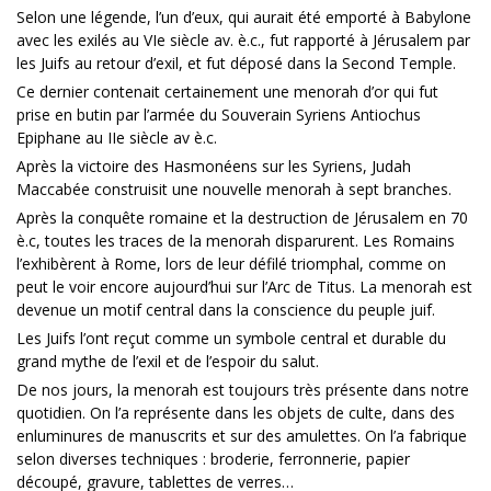
Selon une légende, l’un d’eux, qui aurait été emporté à Babylone
avec les exilés au VIe siècle av. è.c., fut rapporté à Jérusalem par
les Juifs au retour d’exil, et fut déposé dans la Second Temple.
Ce dernier contenait certainement une menorah d’or qui fut
prise en butin par l’armée du Souverain Syriens Antiochus
Epiphane au IIe siècle av è.c.
Après la victoire des Hasmonéens sur les Syriens, Judah
Maccabée construisit une nouvelle menorah à sept branches.
Après la conquête romaine et la destruction de Jérusalem en 70
è.c, toutes les traces de la menorah disparurent. Les Romains
l’exhibèrent à Rome, lors de leur défilé triomphal, comme on
peut le voir encore aujourd’hui sur l’Arc de Titus. La menorah est
devenue un motif central dans la conscience du peuple juif.
Les Juifs l’ont reçut comme un symbole central et durable du
grand mythe de l’exil et de l’espoir du salut.
De nos jours, la menorah est toujours très présente dans notre
quotidien. On l’a représente dans les objets de culte, dans des
enluminures de manuscrits et sur des amulettes. On l’a fabrique
selon diverses techniques : broderie, ferronnerie, papier
découpé, gravure, tablettes de verres…