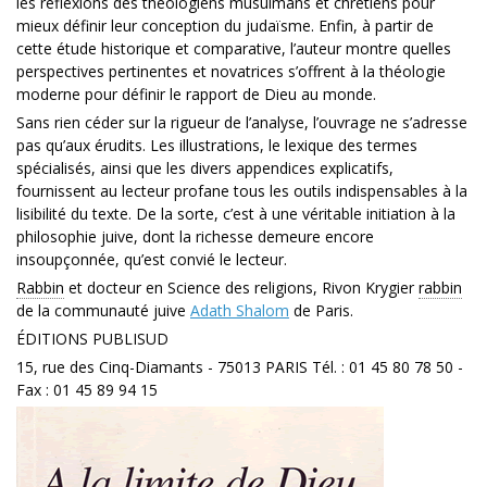
les réflexions des théologiens musulmans et chrétiens pour
mieux définir leur conception du judaïsme. Enfin, à partir de
cette étude historique et comparative, l’auteur montre quelles
perspectives pertinentes et novatrices s’offrent à la théologie
moderne pour défi­nir le rapport de Dieu au monde.
Sans rien céder sur la rigueur de l’analyse, l’ouvrage ne s’adresse
pas qu’aux érudits. Les illustrations, le lexique des termes
spéciali­sés, ainsi que les divers appendices explicatifs,
fournissent au lecteur profane tous les outils indispensables à la
lisibilité du texte. De la sorte, c’est à une véritable initiation à la
philosophie juive, dont la richesse demeure encore
insoupçonnée, qu’est convié le lecteur.
Rabbin
et docteur en Science des reli­gions, Rivon Krygier
rabbin
de la communau­té juive
Adath Shalom
de Paris.
ÉDITIONS PUBLISUD
15, rue des Cinq-Diamants - 75013 PARIS Tél. : 01 45 80 78 50 -
Fax : 01 45 89 94 15