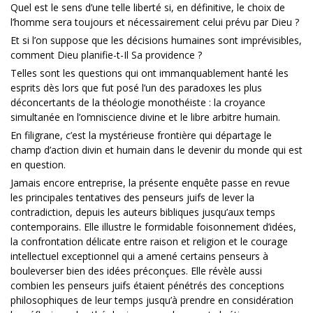
Quel est le sens d’une telle liberté si, en défi­nitive, le choix de
l’homme sera toujours et nécessairement celui prévu par Dieu ?
Et si l’on suppose que les décisions humaines sont imprévi­sibles,
comment Dieu planifie-t-Il Sa providence ?
Telles sont les ques­tions qui ont immanquablement hanté les
esprits dès lors que fut posé l’un des paradoxes les plus
déconcertants de la théologie monothéiste : la croyance
simultanée en l’omniscience divine et le libre arbitre humain.
En filigrane, c’est la mystérieuse frontière qui départage le
champ d’action divin et humain dans le devenir du monde qui est
en question.
Jamais encore entreprise, la présente enquête passe en revue
les principales tentatives des penseurs juifs de lever la
contradiction, depuis les auteurs bibliques jusqu’aux temps
contemporains. Elle illustre le formidable foisonnement d’idées,
la confrontation délicate entre raison et religion et le courage
intellectuel exceptionnel qui a amené certains penseurs à
bouleverser bien des idées préconçues. Elle révèle aussi
combien les penseurs juifs étaient pénétrés des conceptions
philosophiques de leur temps jusqu’à prendre en consi­dération