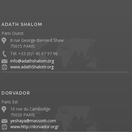
ADATH SHALOM
Paris Ouest
8 rue George-Bernard Shaw
75015 PARIS
Tél. +33 (0)1 45 67 97 96
info@adathshalom.org
www.adathShalom.org
DORVADOR
Paris Est
10 rue du Cambodge
75020 PARIS
yeshaya@massorti.com
www.http://dorvador.org/