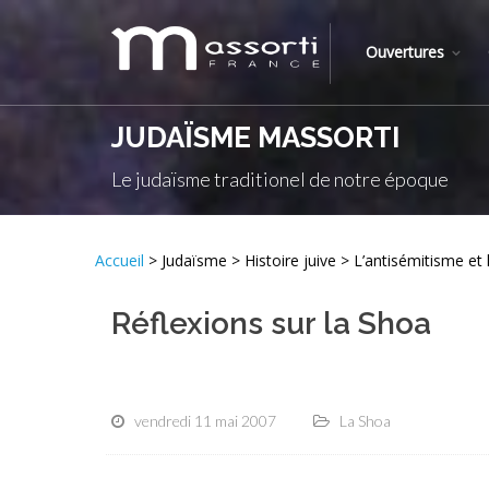
Ouvertures
JUDAÏSME MASSORTI
Le judaïsme traditionel de notre époque
Accueil
> Judaïsme > Histoire juive > L’antisémitisme et
Réflexions sur la Shoa
vendredi 11 mai 2007
La Shoa