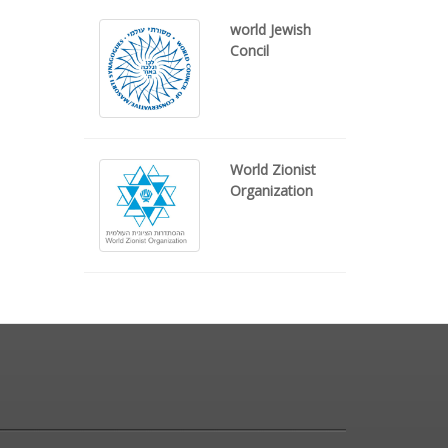
world Jewish
Concil
World Zionist
Organization