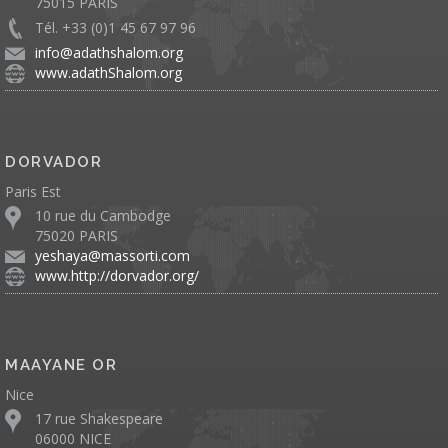
75015 PARIS
Tél. +33 (0)1 45 67 97 96
info@adathshalom.org
www.adathShalom.org
DORVADOR
Paris Est
10 rue du Cambodge
75020 PARIS
yeshaya@massorti.com
www.http://dorvador.org/
MAAYANE OR
Nice
17 rue Shakespeare
06000 NICE