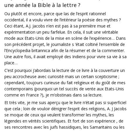
une année la Bible à la lettre ?
Ou plutôt et encore, parce que las de l’esprit rationnel
occidental, il a voulu vivre de l’intérieur la poésie des mythes ?
Ceci étant, A.J. Jacobs n’en est pas à sa première mue et
expérimentation un peu farfelue. En cela, il suit une véritable
mode aux Etats-Unis de la mise en scène de l’expérience… Dans
son précédent projet, le journaliste s ‘était coltiné l’ensemble de
l’Encyclopedia britannica afin de la résumer et de la commenter.
Une autre fois, il avait employé des Indiens pour vivre sa vie à sa
place…
C’est pourquoi j’abordais la lecture de ce livre à la couverture un
peu accrocheuse avec curiosité mais un certain scepticisme ;
cependant, toujours curieuse du fait religieux et du goût de mes
contemporains (pourquoi un tel succès de vente aux Etats-Unis
comme en France ?), je m’obstinais dans sa lecture.
Et très vite, je me suis aperçu que le livre n’était pas si superficiel
que cela ; loin de vouloir dénigrer l’esprit des religions, A. J Jacobs
se moque de ceux qui veulent transformer les mythes, les
légendes en vérités scientifiques. Et fort de son expérience , de
ses rencontres avec les juifs hassidiques, les Samaritains ou les