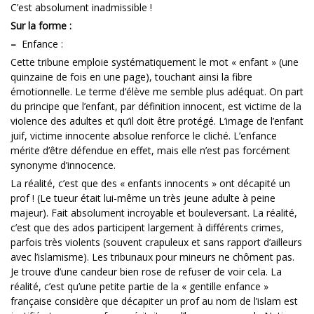
C’est absolument inadmissible !
Sur la forme :
–
Enfance :
Cette tribune emploie systématiquement le mot « enfant » (une
quinzaine de fois en une page), touchant ainsi la fibre
émotionnelle. Le terme d’élève me semble plus adéquat. On part
du principe que l’enfant, par définition innocent, est victime de la
violence des adultes et qu’il doit être protégé. L’image de l’enfant
juif, victime innocente absolue renforce le cliché. L’enfance
mérite d’être défendue en effet, mais elle n’est pas forcément
synonyme d’innocence.
La réalité, c’est que des « enfants innocents » ont décapité un
prof ! (Le tueur était lui-même un très jeune adulte à peine
majeur). Fait absolument incroyable et bouleversant. La réalité,
c’est que des ados participent largement à différents crimes,
parfois très violents (souvent crapuleux et sans rapport d’ailleurs
avec l’islamisme). Les tribunaux pour mineurs ne chôment pas.
Je trouve d’une candeur bien rose de refuser de voir cela. La
réalité, c’est qu’une petite partie de la « gentille enfance »
française considère que décapiter un prof au nom de l’islam est