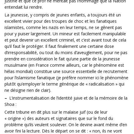
justifié et que ce prof ne méritait pas l’hommage que la Nation
entendait lui rendre.
La jeunesse, y compris de jeunes enfants, a toujours été un
excellent vivier pour des troupes de choc et les fanatiques
islamistes, comme les nazis en leur temps, ne se gênent pas
pour y puiser largement. Un mineur est facilement manipulable
et peut devenir un excellent criminel, et c’est avant tout de cela
qu’il faut le protéger. Il faut finalement une certaine dose
d’irresponsabilité, ou tout du moins d’aveuglement, pour ne pas
prendre en considération le fait qu’une partie de la jeunesse
musulmane (en France comme ailleurs, car le phénomène est
hélas mondial) constitue une source essentielle de recrutement
pour l’islamisme fanatique (je préfère nommer ici le phénomène
plutôt qu’employer le terme générique de « radicalisation » qui
ne désigne rien de clair).
–
L’instrumentalisation de l’identité juive et de la mémoire de la
Shoa :
Cette tribune en dit plus sur le malaise juif (ou de leur
« origine ») des auteurs et signataires que sur le fond du
problème qu’ils veulent soulever. On le devine avant même d’en
avoir fini la lecture. Dès le départ on se dit : « non, ils ne vont