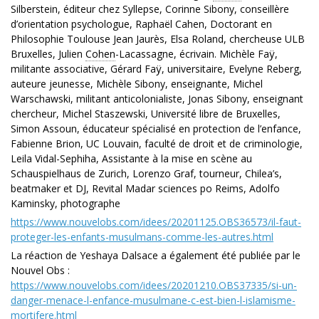
Silberstein, éditeur chez Syllepse, Corinne Sibony, conseillère
d’orientation psychologue, Raphaël Cahen, Doctorant en
Philosophie Toulouse Jean Jaurès, Elsa Roland, chercheuse ULB
Bruxelles, Julien
Cohen
-Lacassagne, écrivain. Michèle Faÿ,
militante associative, Gérard Faÿ, universitaire, Evelyne Reberg,
auteure jeunesse, Michèle Sibony, enseignante, Michel
Warschawski, militant anticolonialiste, Jonas Sibony, enseignant
chercheur, Michel Staszewski, Université libre de Bruxelles,
Simon Assoun, éducateur spécialisé en protection de l’enfance,
Fabienne Brion, UC Louvain, faculté de droit et de criminologie,
Leila Vidal-Sephiha, Assistante à la mise en scène au
Schauspielhaus de Zurich, Lorenzo Graf, tourneur, Chilea’s,
beatmaker et DJ, Revital Madar sciences po Reims, Adolfo
Kaminsky, photographe
https://www.nouvelobs.com/idees/20201125.OBS36573/il-faut-
proteger-les-enfants-musulmans-comme-les-autres.html
La réaction de Yeshaya Dalsace a également été publiée par le
Nouvel Obs :
https://www.nouvelobs.com/idees/20201210.OBS37335/si-un-
danger-menace-l-enfance-musulmane-c-est-bien-l-islamisme-
mortifere.html