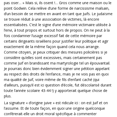
pas oser… » Mais si, ils osent !… Gros comme une maison ou le
point Godwin. Cela relève d’une forme de narcissisme malsain,
d’un besoin de se mettre en avant en tant que Juifs. Le judaïsme
se trouve réduit à une association de victimes, là encore
essentialisées. C’est le signe d’une mémoire victimaire utilisée à
l’envi, à tout propos et surtout hors de propos. On ne peut à la
fois condamner l’usage excessif fait de cette mémoire par
certains dirigeants israéliens pour justifier leur politique et agir
exactement de la même façon quand cela nous arrange.
Comme citoyen, je peux critiquer des mesures policières si je
considère qu’elles sont excessives, mais certainement pas
comme Juif en brandissant ma martyrologie tel un épouvantail.
Je pourrais donc bien évidemment signer une pétition appelant
au respect des droits de l’enfance, mais je ne vois pas en quoi
ma qualité de Juif, voire même de fils d’enfant caché (qui
d’ailleurs, puisqu’il est ici question d’école, fut déscolarisé durant
toute l’année scolaire 43-44 !) y apporterait quelque chose de
plus.
La signature « d’origine juive » est ridicule ici : on est Juif et on
l’assume. Et de toute façon, en quoi une origine quelconque
conférerait-elle un droit moral spécifique à commenter