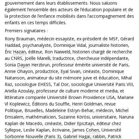
gouvernement dans leurs établissements. Nous saluons
également l’ensemble des acteurs de l’éducation populaire et de
la protection de l’enfance mobilisés dans l’accompagnement des
enfants en ces temps difficiles.
Premiers signataires :
Rony Brauman, médecin essayiste, ex-président de MSF, Gérard
Haddad, psychanalyste, Dominique Vidal, journaliste historien,
Éric
Hazan
, éditeur, Ron Naiweld, historien chargé de recherche
au CNRS, Joëlle Marelli, traductrice, chercheuse indépendante,
Sonia
Dayan
Herzbrun, professeur émérite université de Paris,
Annie Ohayon, productrice, Eyal Sivan, cinéaste, Dominique
Natanson, animateur du site mémoire juive et éducation, Mihal
Raz, sociologue EHESS, Tal Dor, sociologue Université Paris VIII,
Ariella Azoulay, professeur de culture moderne et media, et
littérature comparée Université Brown Providence USA, Mariane
Vl Koplewicz, Éditions du Souffle, Henri Goldman, revue
Politique, Bruxelles, Madeleine Estryn-Behar, médecin, Michel
Emsalem, mathématicien, Suzanne Körösi, universitaire, Naruna
Kaplan de Macedo, cinéaste, Didier Epsztajn, éditeur chez
Syllepse, Leslie Kaplan, écrivaine, James
Cohen
, Université
Sorbonne Nouvelle (Paris 3), Gabriel Hagaï,
rabbin
, Patrick