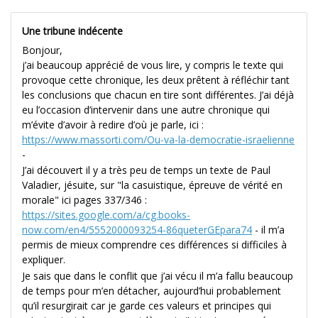
Une tribune indécente
Bonjour,
j’ai beaucoup apprécié de vous lire, y compris le texte qui
provoque cette chronique, les deux prêtent à réfléchir tant
les conclusions que chacun en tire sont différentes. J’ai déjà
eu l’occasion d’intervenir dans une autre chronique qui
m’évite d’avoir à redire d’où je parle, ici :
https://www.massorti.com/Ou-va-la-democratie-israelienne
-
J’ai découvert il y a très peu de temps un texte de Paul
Valadier, jésuite, sur "la casuistique, épreuve de vérité en
morale" ici pages 337/346 :
https://sites.google.com/a/cg.books-
now.com/en4/5552000093254-86queterGEpara74
- il m’a
permis de mieux comprendre ces différences si difficiles à
expliquer.
Je sais que dans le conflit que j’ai vécu il m’a fallu beaucoup
de temps pour m’en détacher, aujourd’hui probablement
qu’il resurgirait car je garde ces valeurs et principes qui