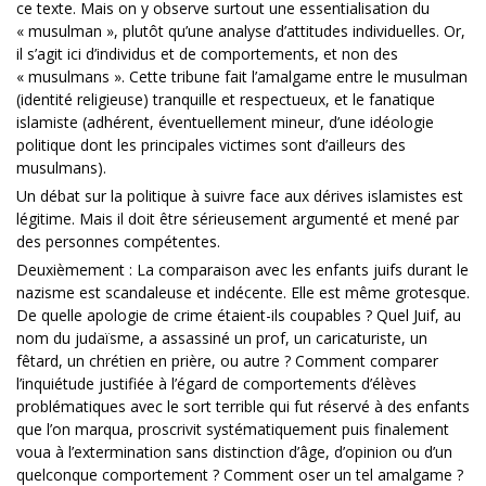
ce texte. Mais on y observe surtout une essentialisation du
« musulman », plutôt qu’une analyse d’attitudes individuelles. Or,
il s’agit ici d’individus et de comportements, et non des
« musulmans ». Cette tribune fait l’amalgame entre le musulman
(identité religieuse) tranquille et respectueux, et le fanatique
islamiste (adhérent, éventuellement mineur, d’une idéologie
politique dont les principales victimes sont d’ailleurs des
musulmans).
Un débat sur la politique à suivre face aux dérives islamistes est
légitime. Mais il doit être sérieusement argumenté et mené par
des personnes compétentes.
Deuxièmement : La comparaison avec les enfants juifs durant le
nazisme est scandaleuse et indécente. Elle est même grotesque.
De quelle apologie de crime étaient-ils coupables ? Quel Juif, au
nom du judaïsme, a assassiné un prof, un caricaturiste, un
fêtard, un chrétien en prière, ou autre ? Comment comparer
l’inquiétude justifiée à l’égard de comportements d’élèves
problématiques avec le sort terrible qui fut réservé à des enfants
que l’on marqua, proscrivit systématiquement puis finalement
voua à l’extermination sans distinction d’âge, d’opinion ou d’un
quelconque comportement ? Comment oser un tel amalgame ?