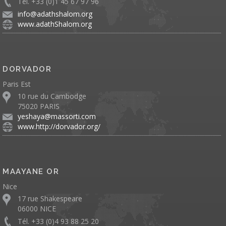
Tél. +33 (0)1 45 67 97 96
info@adathshalom.org
www.adathShalom.org
DORVADOR
Paris Est
10 rue du Cambodge
75020 PARIS
yeshaya@massorti.com
www.http://dorvador.org/
MAAYANE OR
Nice
17 rue Shakespeare
06000 NICE
Tél. +33 (0)4 93 88 25 20