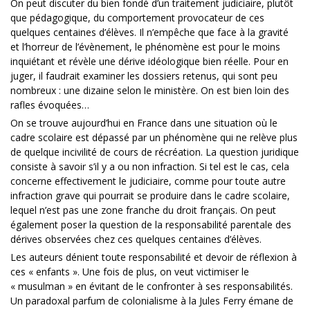
On peut discuter du bien fondé d’un traitement judiciaire, plutôt
que pédagogique, du comportement provocateur de ces
quelques centaines d’élèves. Il n’empêche que face à la gravité
et l’horreur de l’évènement, le phénomène est pour le moins
inquiétant et révèle une dérive idéologique bien réelle. Pour en
juger, il faudrait examiner les dossiers retenus, qui sont peu
nombreux : une dizaine selon le ministère. On est bien loin des
rafles évoquées…
On se trouve aujourd’hui en France dans une situation où le
cadre scolaire est dépassé par un phénomène qui ne relève plus
de quelque incivilité de cours de récréation. La question juridique
consiste à savoir s’il y a ou non infraction. Si tel est le cas, cela
concerne effectivement le judiciaire, comme pour toute autre
infraction grave qui pourrait se produire dans le cadre scolaire,
lequel n’est pas une zone franche du droit français. On peut
également poser la question de la responsabilité parentale des
dérives observées chez ces quelques centaines d’élèves.
Les auteurs dénient toute responsabilité et devoir de réflexion à
ces « enfants ». Une fois de plus, on veut victimiser le
« musulman » en évitant de le confronter à ses responsabilités.
Un paradoxal parfum de colonialisme à la Jules Ferry émane de