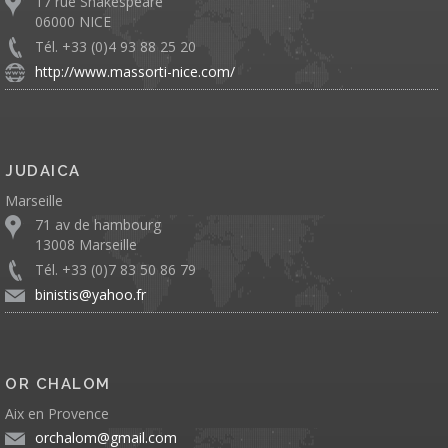
17 rue Shakespeare
06000 NICE
Tél. +33 (0)4 93 88 25 20
http://www.massorti-nice.com/
JUDAICA
Marseille
71 av de hambourg
13008 Marseille
Tél. +33 (0)7 83 50 86 79
binistis@yahoo.fr
OR CHALOM
Aix en Provence
orchalom@gmail.com