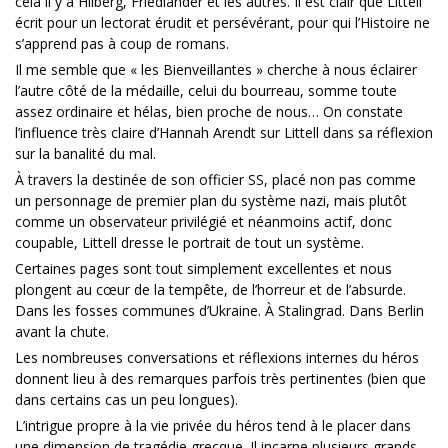
cela il y a Hilberg, Friedländer et les autres. Il est clair que Littell
écrit pour un lectorat érudit et persévérant, pour qui l’Histoire ne
s’apprend pas à coup de romans.
Il me semble que « les Bienveillantes » cherche à nous éclairer
l’autre côté de la médaille, celui du bourreau, somme toute
assez ordinaire et hélas, bien proche de nous… On constate
l’influence très claire d’Hannah Arendt sur Littell dans sa réflexion
sur la banalité du mal.
À travers la destinée de son officier SS, placé non pas comme
un personnage de premier plan du système nazi, mais plutôt
comme un observateur privilégié et néanmoins actif, donc
coupable, Littell dresse le portrait de tout un système.
Certaines pages sont tout simplement excellentes et nous
plongent au cœur de la tempête, de l’horreur et de l’absurde.
Dans les fosses communes d’Ukraine. À Stalingrad. Dans Berlin
avant la chute.
Les nombreuses conversations et réflexions internes du héros
donnent lieu à des remarques parfois très pertinentes (bien que
dans certains cas un peu longues).
L’intrigue propre à la vie privée du héros tend à le placer dans
une dimension de tragédie grecque. Il incarne plusieurs grands