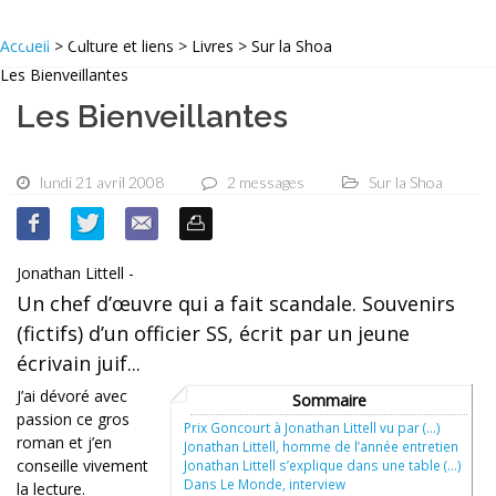
Accueil
> Culture et liens > Livres > Sur la Shoa
Les Bienveillantes
Les Bienveillantes
lundi 21 avril 2008
2 messages
Sur la Shoa
Jonathan Littell -
Un chef d’œuvre qui a fait scandale. Souvenirs
(fictifs) d’un officier SS, écrit par un jeune
écrivain juif...
J’ai dévoré avec
Sommaire
passion ce gros
Prix Goncourt à Jonathan Littell vu par (…)
roman et j’en
Jonathan Littell, homme de l’année entretien
conseille vivement
Jonathan Littell s’explique dans une table (…)
Dans Le Monde, interview
la lecture.