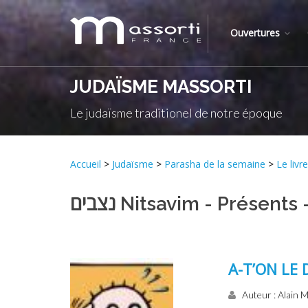
Ouvertures
JUDAÏSME MASSORTI
Le judaïsme traditionel de notre époque
Accueil
>
Judaïsme
>
Parasha de la semaine
>
נצבים Nitsavim - Présents 
A-T’ON LE 
Auteur : Alain M