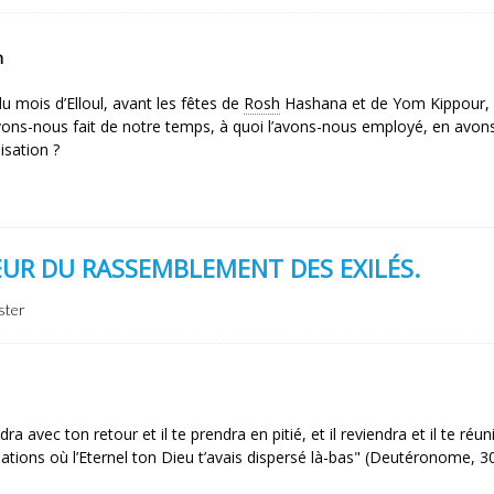
m
u mois d’Elloul, avant les fêtes de
Rosh
Hashana et de Yom Kippour, 
avons-nous fait de notre temps, à quoi l’avons-nous employé, en avo
isation ?
UR DU RASSEMBLEMENT DES EXILÉS.
ster
ndra avec ton retour et il te prendra en pitié, et il reviendra et il te réun
ations où l’Eternel ton Dieu t’avais dispersé là-bas" (Deutéronome, 30