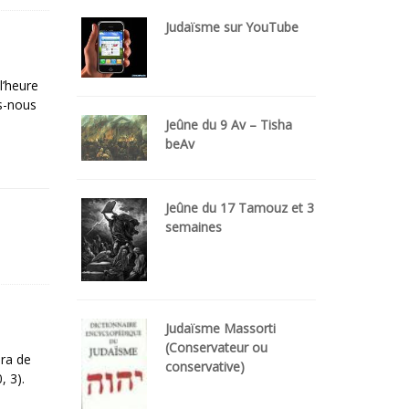
Judaïsme sur YouTube
l’heure
ns-nous
Jeûne du 9 Av – Tisha
beAv
Jeûne du 17 Tamouz et 3
semaines
Judaïsme Massorti
(Conservateur ou
ira de
conservative)
, 3).