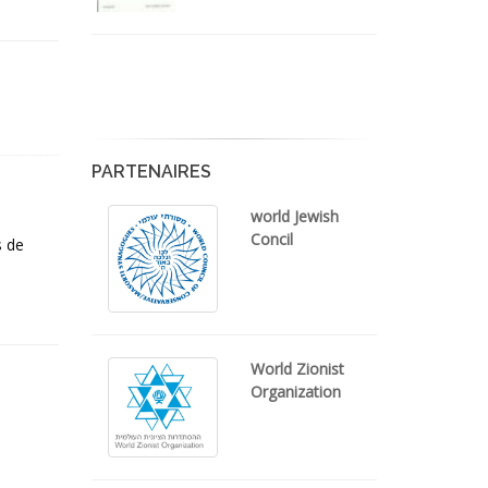
PARTENAIRES
world Jewish
Concil
s de
World Zionist
Organization