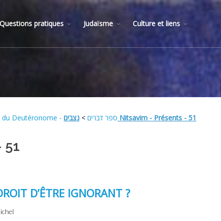
Questions pratiques
Judaïsme
Culture et liens
>
Le livre du Deutéronome - ספר דברים
נצבים Nitsavim - Présents - 51
- 51
DROIT D’ÊTRE IGNORANT ?
ichel