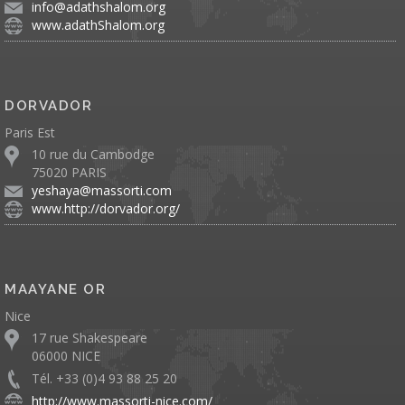
info@adathshalom.org
www.adathShalom.org
DORVADOR
Paris Est
10 rue du Cambodge
75020 PARIS
yeshaya@massorti.com
www.http://dorvador.org/
MAAYANE OR
Nice
17 rue Shakespeare
06000 NICE
Tél. +33 (0)4 93 88 25 20
http://www.massorti-nice.com/