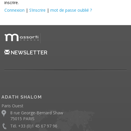
inscrire.
Connexion
|
S’inscrire
|
mot de passe oublié ?
NEWSLETTER
ADATH SHALOM
Paris Ouest
8 rue George-Bernard Shaw
75015 PARIS
Tél. +33 (0)1 45 67 97 96