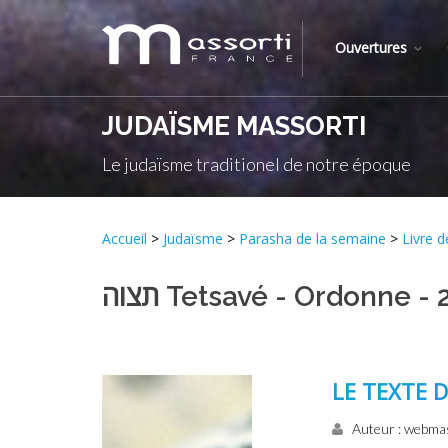
Ouvertures
JUDAÏSME MASSORTI
Le judaïsme traditionel de notre époque
Accueil
>
Judaïsme
>
Parasha de la semaine
>
תצוה Tetsavé - Ordonne - 
LE TEXTE 
Auteur : webma