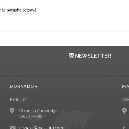
r la
parasha
tetsavé
NEWSLETTER
DORVADOR
MA
Paris Est
Nic
10 rue du Cambodge
75020 PARIS
yeshaya@massorti.com