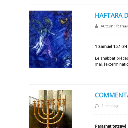
HAFTARA 
Auteur : Yesha
1 Samuel 15.1-34
Le shabbat précéd
mal, l’exterminati
COMMENTAI
1 message
Parashat tetsavé