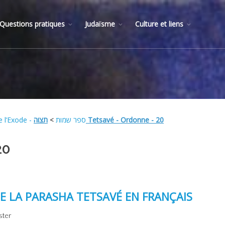
Questions pratiques
Judaïsme
Culture et liens
>
Livre de l’Exode - ספר שמות
תצוה Tetsavé - Ordonne - 20
20
DE LA PARASHA TETSAVÉ EN FRANÇAIS
ster