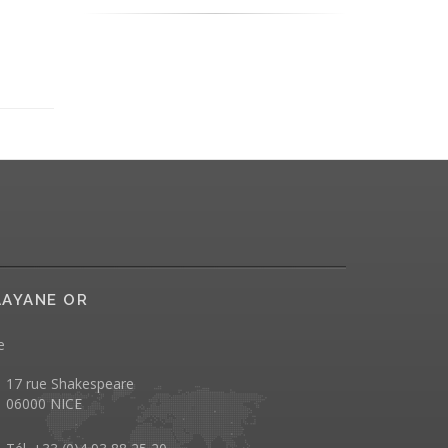
AYANE OR
e
17 rue Shakespeare
06000 NICE