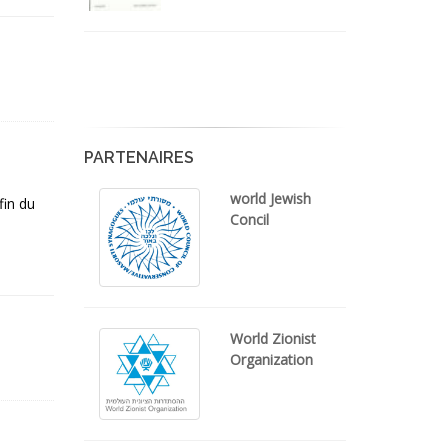
PARTENAIRES
world Jewish
fin du
Concil
World Zionist
Organization