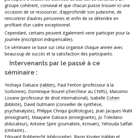
groupe cohérent, convivial et que chacun puisse trouver ici une
occasion de se ressourcer, d’approfondir son judaïsme, de
rencontrer d’autres personnes et enfin de se détendre en
profitant d’un cadre exceptionnel.
Cependant, certains peuvent également venir participer pour la
journée (inscription indispensable).
Ce séminaire se base sur celui organisé chaque année avec
beaucoup de succès et la satisfaction des participants.
Intervenants par le passé à ce
séminaire :
Yeshaya Dalsace (
rabbin
), Paul Fenton (professeur à la
Sorbonne), Dominique Bourel (chercheur au CNRS), Massimo
Lovane (professeur de droit international), Isabelle
Cohen
(bibliste), David Gutmann (conseiller de synthèse,
psychanalyste), Philippe Chriqui (politologue), Jean Jacques Wahl
(enseignant), Maayane Dalsace (enseignante), Jo Toledano
(éducateur), Antoine Spire (journaliste, écrivain), Yehouda Salfati
(cinéaste)...
Edouard Robberecht (philosophe), Rivon Krygier (
rabbin
et