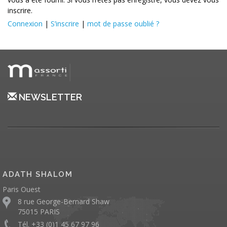
inscrire.
Connexion
|
S’inscrire
|
mot de passe oublié ?
NEWSLETTER
ADATH SHALOM
Paris Ouest
8 rue George-Bernard Shaw
75015 PARIS
Tél. +33 (0)1 45 67 97 96