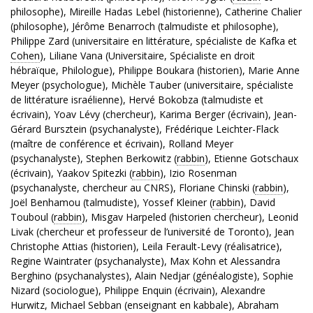
philosophe), Mireille Hadas Lebel (historienne), Catherine Chalier
(philosophe), Jérôme Benarroch (talmudiste et philosophe),
Philippe Zard (universitaire en littérature, spécialiste de Kafka et
Cohen
), Liliane Vana (Universitaire, Spécialiste en droit
hébraïque, Philologue), Philippe Boukara (historien), Marie Anne
Meyer (psychologue), Michèle Tauber (universitaire, spécialiste
de littérature israélienne), Hervé Bokobza (talmudiste et
écrivain), Yoav Lévy (chercheur), Karima Berger (écrivain), Jean-
Gérard Bursztein (psychanalyste), Frédérique Leichter-Flack
(maître de conférence et écrivain), Rolland Meyer
(psychanalyste), Stephen Berkowitz (
rabbin
), Etienne Gotschaux
(écrivain), Yaakov Spitezki (
rabbin
), Izio Rosenman
(psychanalyste, chercheur au CNRS), Floriane Chinski (
rabbin
),
Joël Benhamou (talmudiste), Yossef Kleiner (
rabbin
), David
Touboul (
rabbin
), Misgav Harpeled (historien chercheur), Leonid
Livak (chercheur et professeur de l’université de Toronto), Jean
Christophe Attias (historien), Leila Ferault-Levy (réalisatrice),
Regine Waintrater (psychanalyste), Max Kohn et Alessandra
Berghino (psychanalystes), Alain Nedjar (généalogiste), Sophie
Nizard (sociologue), Philippe Enquin (écrivain), Alexandre
Hurwitz, Michael Sebban (enseignant en kabbale), Abraham