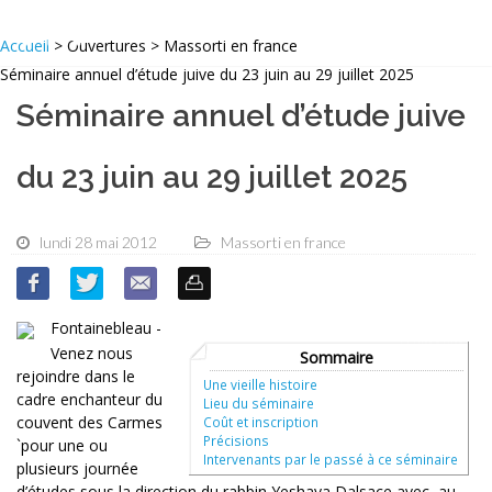
Accueil
> Ouvertures > Massorti en france
Séminaire annuel d’étude juive du 23 juin au 29 juillet 2025
Séminaire annuel d’étude juive
du 23 juin au 29 juillet 2025
lundi 28 mai 2012
Massorti en france
Fontainebleau -
Venez nous
Sommaire
rejoindre dans le
Une vieille histoire
cadre enchanteur du
Lieu du séminaire
couvent des Carmes
Coût et inscription
Précisions
`pour une ou
Intervenants par le passé à ce séminaire
plusieurs journée
d’études sous la direction du
rabbin
Yeshaya Dalsace avec, au