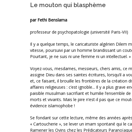
Le mouton qui blasphème
par Fethi Benslama
professeur de psychopatologie (université Paris-VII)
Il y a quelque temps, le caricaturiste algérien Dilem m
vitesse, poursuivi par un homme brandissant un coutea
Pourtant, je ne suis ni une femme ni un intellectuel. »
Voyez-vous, mesdames, messieurs, chers amis, ce mou
assigne Dieu dans ses saintes écritures, lorsqu’il a v
et, ce faisant, il brouille les frontières de la création
affaires religieuses : c’est ignoble... Il y a plus grave 
paisible musulman sacrifiant et humilie l’ensemble 
morts et vivants. Mais le pire n’est-il pas que ce m
évidence islamophobe !
Se fondant sur cette lecture, même des années après, 
« Cartoucherie », se lever un imam spontané qui le
Ramener les Ovins chez les Prédicateurs Paranoïaques)