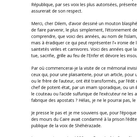
République, par ses voix les plus autorisées, présent
assurerait de son respect.
Merci, cher Dilem, d’avoir dessiné un mouton blasphé
de faire parvenir, le plus simplement, l’étonnement d
comprendre, que voici des années, au nom de l’islam
mais à éradiquer ce qui peut représenter l’« ironie de
saintetés viriles et carnivores. Voici des années que l
tue, sacrifie, grille au feu de l’Enfer et dévore les in
Par où commencerai-je la visite de ce mémorial invi
ceux qui, pour une plaisanterie, pour un article, pour u
ou le frère de l’auteur, ont été transformés, par l’éd
chef de potent-état, par un imam sporadique, ou un i
le couteau ou l’acide sulfurique de l’exécuteur ne l
fabrique des apostats ? Hélas, je ne le pourrai pas, le 
Je presse le pas et je me souviens que, pour l’époque 
des mours du Caire avait condamné à la prison l’éditeu
publique de la voix de Shéhérazade.