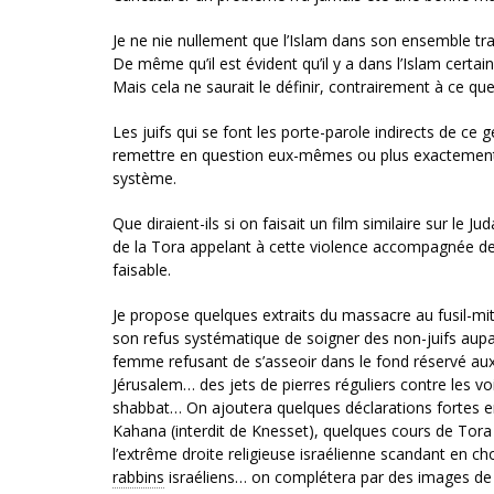
Je ne nie nullement que l’Islam dans son ensemble tra
De même qu’il est évident qu’il y a dans l’Islam certai
Mais cela ne saurait le définir, contrairement à ce que 
Les juifs qui se font les porte-parole indirects de ce
remettre en question eux-mêmes ou plus exactement l
système.
Que diraient-ils si on faisait un film similaire sur le
de la Tora appelant à cette violence accompagnée de
faisable.
Je propose quelques extraits du massacre au fusil-mi
son refus systématique de soigner des non-juifs aupar
femme refusant de s’asseoir dans le fond réservé au
Jérusalem… des jets de pierres réguliers contre les voi
shabbat… On ajoutera quelques déclarations fortes 
Kahana (interdit de Knesset), quelques cours de Tor
l’extrême droite religieuse israélienne scandant en 
rabbins
israéliens… on complétera par des images d