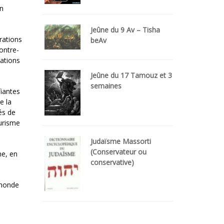
en
Jeûne du 9 Av – Tisha
rations
beAv
ontre-
rations
Jeûne du 17 Tamouz et 3
semaines
fiantes
e la
és de
ourisme
Judaïsme Massorti
(Conservateur ou
me, en
conservative)
 monde