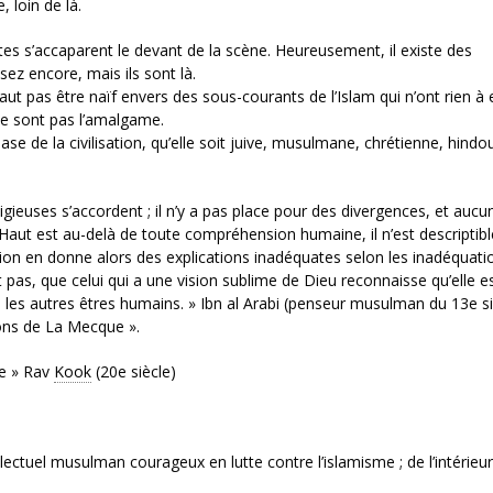
 loin de là.
tes s’accaparent le devant de la scène. Heureusement, il existe des
ez encore, mais ils sont là.
 faut pas être naïf envers des sous-courants de l’Islam qui n’ont rien à 
 ne sont pas l’amalgame.
base de la civilisation, qu’elle soit juive, musulmane, chrétienne, hindo
ligieuses s’accordent ; il n’y a pas place pour des divergences, et auc
-Haut est au-delà de toute compréhension humaine, il n’est descriptibl
ion en donne alors des explications inadéquates selon les inadéquati
ait pas, que celui qui a une vision sublime de Dieu reconnaisse qu’elle e
s les autres êtres humains. » Ibn al Arabi (penseur musulman du 13e si
ions de La Mecque ».
ère » Rav
Kook
(20e siècle)
lectuel musulman courageux en lutte contre l’islamisme ; de l’intérieur