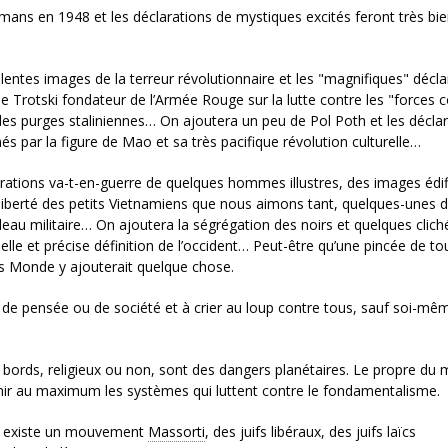
mans en 1948 et les déclarations de mystiques excités feront très bi
ellentes images de la terreur révolutionnaire et les "magnifiques" décla
e Trotski fondateur de l’Armée Rouge sur la lutte contre les "forces c
es purges staliniennes… On ajoutera un peu de Pol Poth et les décla
és par la figure de Mao et sa très pacifique révolution culturelle…
clarations va-t-en-guerre de quelques hommes illustres, des images édi
 liberté des petits Vietnamiens que nous aimons tant, quelques-unes d
leau militaire… On ajoutera la ségrégation des noirs et quelques clich
le et précise définition de l’occident… Peut-être qu’une pincée de t
ers Monde y ajouterait quelque chose.
 de pensée ou de société et à crier au loup contre tous, sauf soi-mê
 bords, religieux ou non, sont des dangers planétaires. Le propre du
enir au maximum les systèmes qui luttent contre le fondamentalisme.
l existe un mouvement
Massorti
, des juifs libéraux, des juifs laïcs