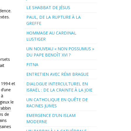
LE SHABBAT DE JÉSUS
dence.
extes.
PAUL, DE LA RUPTURE À LA
GREFFE
HOMMAGE AU CARDINAL
LUSTIGER
UN NOUVEAU « NON POSSUMUS »
DU PAPE BENOÎT XVI ?
ersets
FITNA
ait
ENTRETIEN AVEC RÉMI BRAGUE
 1994 et
DIALOGUE INTERCULTUREL EN
 d’une
ISRAËL : DE LA CRAINTE À LA JOIE
 à
UN CATHOLIQUE EN QUÊTE DE
gieux le
RACINES JUIVES
rabbin
ns de
EMERGENCE D’UN ISLAM
ains
MODERNE
zaines