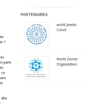
PARTENAIRES
world Jewish
Concil
ute
er ?
lui
World Zionist
on parle
Organization
les
e ce
mans
te
 dite
r