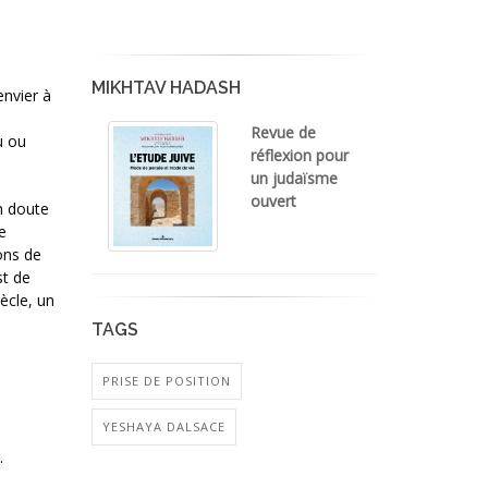
MIKHTAV HADASH
envier à
Revue de
u ou
réflexion pour
un judaïsme
ouvert
un doute
e
ons de
st de
ècle, un
TAGS
PRISE DE POSITION
YESHAYA DALSACE
.