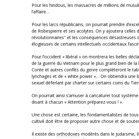
Pour les hindous, les massacres de millions de musul
l’affaire…
Pour les laïcs républicains, on pourrait prendre d’exc
de Robespierre et ses acolytes. On y ajoutera celles d
révolutionnaires" et les conséquences désastreuses d
élogieuses de certains intellectuels occidentaux fascin
Pour l’occident « libéral » on montrera les belles dé
de la guerre du Vietnam pour le plus grand bien de la
Corée et autres conflits du genre complèteront le tab
lynchages et de « white power »… On obtiendra une bel
sexuel déferlant par charter sur certains coins du Ti
On pourrait ainsi s’amuser à caricaturer tout système
disant à chacun « Attention préparez-vous ! ».
Une chose est certaine, les fondamentalistes de tous
cultivé doit être de proposer autre chose et de sout
Il existe des
orthodoxes
modérés dans le Judaïsme, i