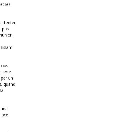
et les
ur tenter
t pas
munier,
l’islam
 tous
la sour
 par un
s, quand
la
bunal
place