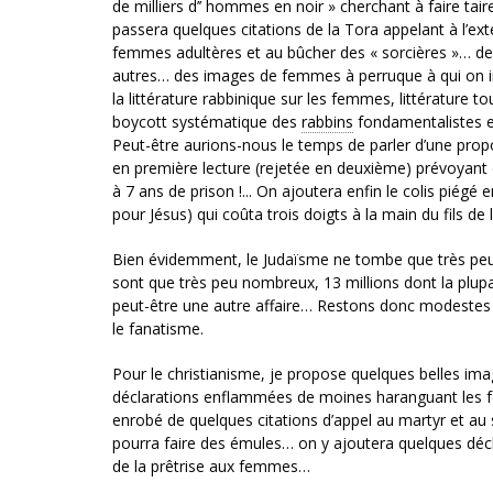
de milliers d’’ hommes en noir » cherchant à faire tai
passera quelques citations de la Tora appelant à l’ext
femmes adultères et au bûcher des « sorcières »… des
autres… des images de femmes à perruque à qui on int
la littérature rabbinique sur les femmes, littérature 
boycott systématique des
rabbins
fondamentalistes et 
Peut-être aurions-nous le temps de parler d’une proposi
en première lecture (rejetée en deuxième) prévoya
à 7 ans de prison !... On ajoutera enfin le colis piégé
pour Jésus) qui coûta trois doigts à la main du fils de la
Bien évidemment, le Judaïsme ne tombe que très peu dan
sont que très peu nombreux, 13 millions dont la plupart
peut-être une autre affaire… Restons donc modestes 
le fanatisme.
Pour le christianisme, je propose quelques belles ima
déclarations enflammées de moines haranguant les fou
enrobé de quelques citations d’appel au martyr et au 
pourra faire des émules… on y ajoutera quelques décl
de la prêtrise aux femmes…