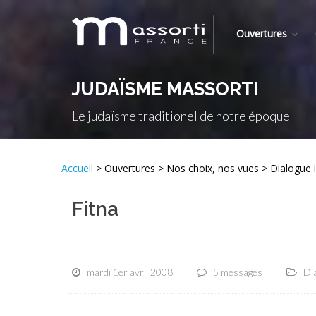
Ouvertures
JUDAÏSME MASSORTI
Le judaïsme traditionel de notre époque
Accueil
> Ouvertures > Nos choix, nos vues > Dialogue i
Fitna
mardi 1er avril 2008
5 messages
Dia