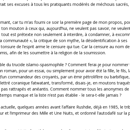
erait ses excuses à tous les pratiquants modérés de méchouis sacrés, 
mant, car tu m’as fourni ce soir la première page de mon propos, po
e ton mouton à ceux qui, aujourd’hui, ne veulent pas savoir, ne veulen
, tout est prétexte non seulement à interdire, à condamner, à excom
 la communauté », la critique de son mythe, la désidentification à ses
a tonsure de l’esprit arme le censure qui tue. Car la censure au nom de 
soumis, afin de les soumettre à la religion de la soumission.
sible du trucide islamo-spasmophile ? Comment ferai-je pour nommer
n roman, pour un essai, ou simplement pour avoir été la fille, le fils, 
it d’un commandeur des croyants, par un émir pétrolifère ou barbifique,
llettré coranique fatwatant, transformé, disais-je, en moutons traqué
es a pas rattrapés et anéantis. Comment nommer tous les anonymes de 
temps manque et la liste n’est pas établie - le sera-t-elle jamais ?
actuelle, quelques années avant l’affaire Rushdie, déjà en 1985, le tri
r et l’imprimeur des Mille et Une Nuits, et ordonné l’autodafé sur la 