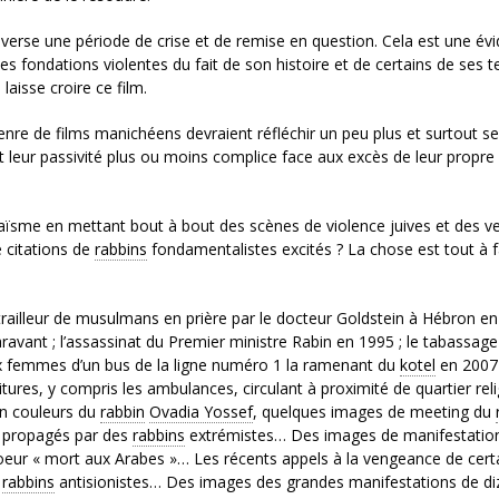
verse une période de crise et de remise en question. Cela est une évi
nes fondations violentes du fait de son histoire et de certains de ses t
laisse croire ce film.
 genre de films manichéens devraient réfléchir un peu plus et surtout se
eur passivité plus ou moins complice face aux excès de leur propre
 Judaïsme en mettant bout à bout des scènes de violence juives et des v
 citations de
rabbins
fondamentalistes excités ? La chose est tout à f
trailleur de musulmans en prière par le docteur Goldstein à Hébron en
avant ; l’assassinat du Premier ministre Rabin en 1995 ; le tabassage
x femmes d’un bus de la ligne numéro 1 la ramenant du
kotel
en 2007
tures, y compris les ambulances, circulant à proximité de quartier reli
en couleurs du
rabbin
Ovadia Yossef
, quelques images de meeting du
a propagés par des
rabbins
extrémistes… Des images de manifestatio
choeur « mort aux Arabes »… Les récents appels à la vengeance de cert
e
rabbins
antisionistes… Des images des grandes manifestations de di