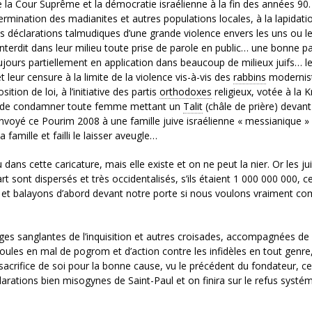
re la Cour Suprême et la démocratie israélienne à la fin des années 90
ermination des madianites et autres populations locales, à la lapidati
 déclarations talmudiques d’une grande violence envers les uns ou l
erdit dans leur milieu toute prise de parole en public… une bonne pa
toujours partiellement en application dans beaucoup de milieux juifs… l
leur censure à la limite de la violence vis-à-vis des
rabbins
modernis
tion de loi, à l’initiative des partis
orthodoxes
religieux, votée à la 
nt de condamner toute femme mettant un
Talit
(châle de prière) devant
 envoyé ce Pourim 2008 à une famille juive israélienne « messianique » (
 famille et failli le laisser aveugle…
s cette caricature, mais elle existe et on ne peut la nier. Or les jui
 sont dispersés et très occidentalisés, s’ils étaient 1 000 000 000, ce
et balayons d’abord devant notre porte si nous voulons vraiment co
ges sanglantes de l’inquisition et autres croisades, accompagnées de 
les en mal de pogrom et d’action contre les infidèles en tout genre,
sacrifice de soi pour la bonne cause, vu le précédent du fondateur, ce
arations bien misogynes de Saint-Paul et on finira sur le refus systé