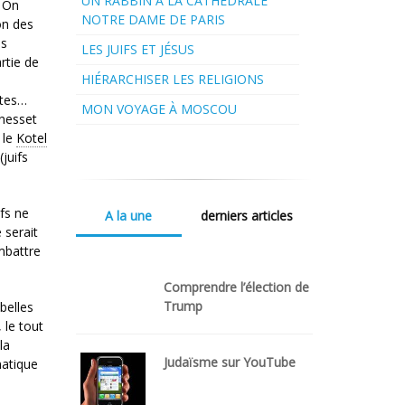
UN RABBIN À LA CATHÉDRALE
. On
NOTRE DAME DE PARIS
on des
es
LES JUIFS ET JÉSUS
rtie de
HIÉRARCHISER LES RELIGIONS
e
tes…
MON VOYAGE À MOSCOU
Knesset
 le
Kotel
juifs
fs ne
A la une
derniers articles
 serait
mbattre
Comprendre l’élection de
Trump
belles
 le tout
la
Judaïsme sur YouTube
matique