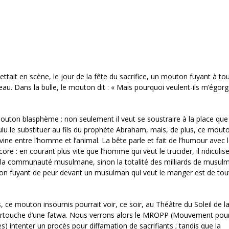
ettait en scène, le jour de la fête du sacrifice, un mouton fuyant à to
u. Dans la bulle, le mouton dit : « Mais pourquoi veulent-ils m’égorg
ton blasphème : non seulement il veut se soustraire à la place que 
oulu le substituer au fils du prophète Abraham, mais, de plus, ce mout
 divine entre l’homme et l’animal. La bête parle et fait de l’humour avec 
encore : en courant plus vite que l’homme qui veut le trucider, il ridiculis
de la communauté musulmane, sinon la totalité des milliards de musul
outon fuyant de peur devant un musulman qui veut le manger est de tou
ce mouton insoumis pourrait voir, ce soir, au Théâtre du Soleil de la
 cartouche d’une fatwa. Nous verrons alors le MROPP (Mouvement pou
 intenter un procès pour diffamation de sacrifiants ; tandis que la