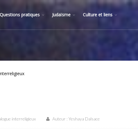
Questions pratiques
Judaïsme
Culture et liens
nterreligieux
logue interreligieux
Auteur : Yeshaya Dalsace