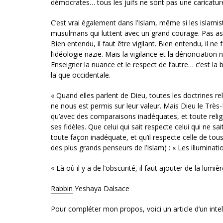
démocrates… tous les juifs ne sont pas une caricature,
C’est vrai également dans l’Islam, même si les islamis
musulmans qui luttent avec un grand courage. Pas ass
Bien entendu, il faut être vigilant. Bien entendu, il ne
l’idéologie nazie. Mais la vigilance et la dénonciation
Enseigner la nuance et le respect de l’autre… c’est la 
laïque occidentale.
« Quand elles parlent de Dieu, toutes les doctrines re
ne nous est permis sur leur valeur. Mais Dieu le Très
qu’avec des comparaisons inadéquates, et toute relig
ses fidèles. Que celui qui sait respecte celui qui ne s
toute façon inadéquate, et qu’il respecte celle de tou
des plus grands penseurs de l’Islam) : « Les illuminat
« Là où il y a de l’obscurité, il faut ajouter de la lumi
Rabbin
Yeshaya Dalsace
Pour compléter mon propos, voici un article d’un intel