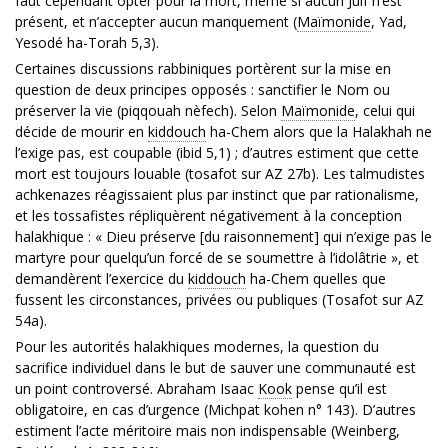
faut cependant opter pour la mort, même si aucun Juif n’est
présent, et n’accepter aucun manquement (
Maïmonide
, Yad,
Yesodé ha-Torah 5,3).
Certaines discussions rabbiniques portèrent sur la mise en
question de deux principes opposés : sanctifier le Nom ou
préserver la vie (piqqouah nèfech). Selon
Maïmonide
, celui qui
décide de mourir en
kiddouch
ha-Chem alors que la Halakhah ne
l’exige pas, est coupable (ibid 5,1) ; d’autres estiment que cette
mort est toujours louable (tosafot sur AZ 27b). Les talmudistes
achkenazes réagissaient plus par instinct que par rationalisme,
et les tossafistes répliquèrent négativement à la conception
halakhique : « Dieu préserve [du raisonnement] qui n’exige pas le
martyre pour quelqu’un forcé de se soumettre à l’idolâtrie », et
demandèrent l’exercice du
kiddouch
ha-Chem quelles que
fussent les circonstances, privées ou publiques (Tosafot sur AZ
54a).
Pour les autorités halakhiques modernes, la question du
sacrifice individuel dans le but de sauver une communauté est
un point controversé. Abraham Isaac
Kook
pense qu’il est
obligatoire, en cas d’urgence (Michpat kohen n° 143). D’autres
estiment l’acte méritoire mais non indispensable (Weinberg,