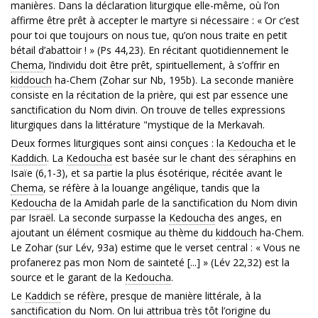
manières. Dans la déclaration liturgique elle-même, où l’on
affirme être prêt à accepter le martyre si nécessaire : « Or c’est
pour toi que toujours on nous tue, qu’on nous traite en petit
bétail d’abattoir ! » (Ps 44,23). En récitant quotidiennement le
Chema
, l’individu doit être prêt, spirituellement, à s’offrir en
kiddouch
ha-Chem (Zohar sur Nb, 195b). La seconde manière
consiste en la récitation de la prière, qui est par essence une
sanctification du Nom divin. On trouve de telles expressions
liturgiques dans la littérature "mystique de la Merkavah.
Deux formes liturgiques sont ainsi conçues : la
Kedoucha
et le
Kaddich
. La
Kedoucha
est basée sur le chant des séraphins en
Isaïe (6,1-3), et sa partie la plus ésotérique, récitée avant le
Chema
, se réfère à la louange angélique, tandis que la
Kedoucha
de la Amidah parle de la sanctification du Nom divin
par Israël. La seconde surpasse la
Kedoucha
des anges, en
ajoutant un élément cosmique au thème du
kiddouch
ha-Chem.
Le Zohar (sur Lév, 93a) estime que le verset central : « Vous ne
profanerez pas mon Nom de sainteté [...] » (Lév 22,32) est la
source et le garant de la
Kedoucha
.
Le
Kaddich
se réfère, presque de manière littérale, à la
sanctification du Nom. On lui attribua très tôt l’origine du