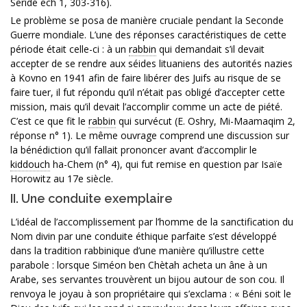
Seridé ech 1, 303-316).
Le problème se posa de manière cruciale pendant la Seconde
Guerre mondiale. L’une des réponses caractéristiques de cette
période était celle-ci : à un
rabbin
qui demandait s’il devait
accepter de se rendre aux séides lituaniens des autorités nazies
à Kovno en 1941 afin de faire libérer des Juifs au risque de se
faire tuer, il fut répondu qu’il n’était pas obligé d’accepter cette
mission, mais qu’il devait l’accomplir comme un acte de piété.
C’est ce que fit le
rabbin
qui survécut (E. Oshry, Mi-Maamaqim 2,
réponse n° 1). Le même ouvrage comprend une discussion sur
la bénédiction qu’il fallait prononcer avant d’accomplir le
kiddouch
ha-Chem (n° 4), qui fut remise en question par Isaïe
Horowitz au 17e siècle.
II. Une conduite exemplaire
L’idéal de l’accomplissement par l’homme de la sanctification du
Nom divin par une conduite éthique parfaite s’est développé
dans la tradition rabbinique d’une manière qu’illustre cette
parabole : lorsque Siméon ben Chètah acheta un âne à un
Arabe, ses servantes trouvèrent un bijou autour de son cou. Il
renvoya le joyau à son propriétaire qui s’exclama : « Béni soit le