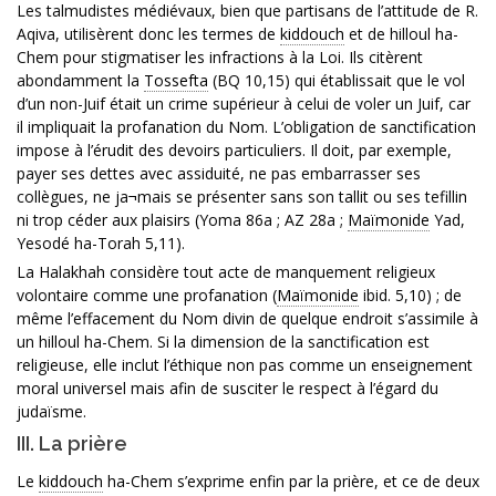
Les talmudistes médiévaux, bien que partisans de l’attitude de R.
Aqiva, utilisèrent donc les termes de
kiddouch
et de hilloul ha-
Chem pour stigmatiser les infractions à la Loi. Ils citèrent
abondamment la
Tossefta
(BQ 10,15) qui établissait que le vol
d’un non-Juif était un crime supérieur à celui de voler un Juif, car
il impliquait la profanation du Nom. L’obligation de sanctification
impose à l’érudit des devoirs particuliers. Il doit, par exemple,
payer ses dettes avec assiduité, ne pas embarrasser ses
collègues, ne ja¬mais se présenter sans son tallit ou ses tefillin
ni trop céder aux plaisirs (Yoma 86a ; AZ 28a ;
Maïmonide
Yad,
Yesodé ha-Torah 5,11).
La Halakhah considère tout acte de manquement religieux
volontaire comme une profanation (
Maïmonide
ibid. 5,10) ; de
même l’effacement du Nom divin de quelque endroit s’assimile à
un hilloul ha-Chem. Si la dimension de la sanctification est
religieuse, elle inclut l’éthique non pas comme un enseignement
moral universel mais afin de susciter le respect à l’égard du
judaïsme.
III. La prière
Le
kiddouch
ha-Chem s’exprime enfin par la prière, et ce de deux