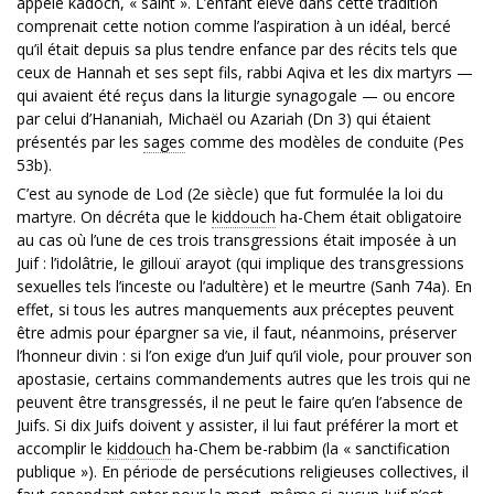
appelé kadoch, « saint ». L’enfant élevé dans cette tradition
comprenait cette notion comme l’aspiration à un idéal, bercé
qu’il était depuis sa plus tendre enfance par des récits tels que
ceux de Hannah et ses sept fils, rabbi Aqiva et les dix martyrs —
qui avaient été reçus dans la liturgie synagogale — ou encore
par celui d’Hananiah, Michaël ou Azariah (Dn 3) qui étaient
présentés par les
sages
comme des modèles de conduite (Pes
53b).
C’est au synode de Lod (2e siècle) que fut formulée la loi du
martyre. On décréta que le
kiddouch
ha-Chem était obligatoire
au cas où l’une de ces trois transgressions était imposée à un
Juif : l’idolâtrie, le gillouï arayot (qui implique des transgressions
sexuelles tels l’inceste ou l’adultère) et le meurtre (Sanh 74a). En
effet, si tous les autres manquements aux préceptes peuvent
être admis pour épargner sa vie, il faut, néanmoins, préserver
l’honneur divin : si l’on exige d’un Juif qu’il viole, pour prouver son
apostasie, certains commandements autres que les trois qui ne
peuvent être transgressés, il ne peut le faire qu’en l’absence de
Juifs. Si dix Juifs doivent y assister, il lui faut préférer la mort et
accomplir le
kiddouch
ha-Chem be-rabbim (la « sanctification
publique »). En période de persécutions religieuses collectives, il