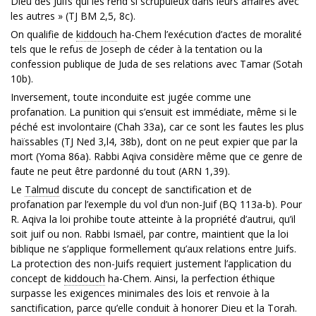
Dieu des Juifs qui les rend si scrupuleux dans leurs affaires avec
les autres » (TJ BM 2,5, 8c).
On qualifie de
kiddouch
ha-Chem l’exécution d’actes de moralité
tels que le refus de Joseph de céder à la tentation ou la
confession publique de Juda de ses relations avec Tamar (Sotah
10b).
Inversement, toute inconduite est jugée comme une
profanation. La punition qui s’ensuit est immédiate, même si le
péché est involontaire (Chah 33a), car ce sont les fautes les plus
haïssables (TJ Ned 3,l4, 38b), dont on ne peut expier que par la
mort (Yoma 86a). Rabbi Aqiva considère même que ce genre de
faute ne peut être pardonné du tout (ARN 1,39).
Le
Talmud
discute du concept de sanctification et de
profanation par l’exemple du vol d’un non-Juif (BQ 113a-b). Pour
R. Aqiva la loi prohibe toute atteinte à la propriété d’autrui, qu’il
soit juif ou non. Rabbi Ismaël, par contre, maintient que la loi
biblique ne s’applique formellement qu’aux relations entre Juifs.
La protection des non-Juifs requiert justement l’application du
concept de
kiddouch
ha-Chem. Ainsi, la perfection éthique
surpasse les exigences minimales des lois et renvoie à la
sanctification, parce qu’elle conduit à honorer Dieu et la Torah.