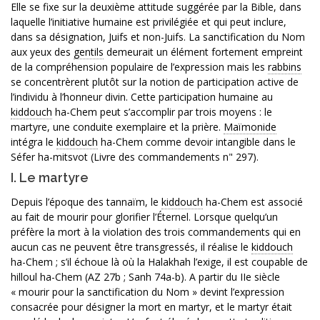
Elle se fixe sur la deuxième attitude suggérée par la Bible, dans
laquelle l’initiative humaine est privilégiée et qui peut inclure,
dans sa désignation, Juifs et non-Juifs. La sanctification du Nom
aux yeux des
gentils
demeurait un élément fortement empreint
de la compréhension populaire de l’expression mais les
rabbins
se concentrèrent plutôt sur la notion de participation active de
l’individu à l’honneur divin. Cette participation humaine au
kiddouch
ha-Chem peut s’accomplir par trois moyens : le
martyre, une conduite exemplaire et la prière.
Maïmonide
intégra le
kiddouch
ha-Chem comme devoir intangible dans le
Séfer ha-mitsvot (Livre des commandements n" 297).
I. Le martyre
Depuis l’époque des tannaïm, le
kiddouch
ha-Chem est associé
au fait de mourir pour glorifier l’Éternel. Lorsque quelqu’un
préfère la mort à la violation des trois commandements qui en
aucun cas ne peuvent être transgressés, il réalise le
kiddouch
ha-Chem ; s’il échoue là où la Halakhah l’exige, il est coupable de
hilloul ha-Chem (AZ 27b ; Sanh 74a-b). A partir du IIe siècle
« mourir pour la sanctification du Nom » devint l’expression
consacrée pour désigner la mort en martyr, et le martyr était