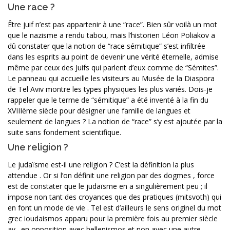
Une race ?
Être juif n’est pas appartenir à une “race”. Bien sûr voilà un mot
que le nazisme a rendu tabou, mais l’historien Léon Poliakov a
dû constater que la notion de “race sémitique” s’est infiltrée
dans les esprits au point de devenir une vérité éternelle, admise
même par ceux des Juifs qui parlent d’eux comme de “Sémites”.
Le panneau qui accueille les visiteurs au Musée de la Diaspora
de Tel Aviv montre les types physiques les plus variés. Dois-je
rappeler que le terme de “sémitique” a été inventé à la fin du
XVIIIème siècle pour désigner une famille de langues et
seulement de langues ? La notion de “race” s’y est ajoutée par la
suite sans fondement scientifique.
Une religion ?
Le judaïsme est-il une religion ? C’est la définition la plus
attendue . Or si l’on définit une religion par des dogmes , force
est de constater que le judaïsme en a singulièrement peu ; il
impose non tant des croyances que des pratiques (mitsvoth) qui
en font un mode de vie . Tel est d’ailleurs le sens originel du mot
grec ioudaismos apparu pour la première fois au premier siècle
av . en opposition avec hellenismos et non avec une autre