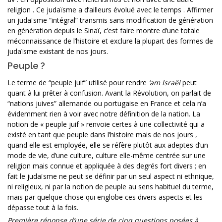
religion . Ce judaïsme a d’ailleurs évolué avec le temps . Affirmer
un judaïsme “intégral” transmis sans modification de génération
en génération depuis le Sinaï, c’est faire montre d’une totale
méconnaissance de l’histoire et exclure la plupart des formes de
judaïsme existant de nos jours.
Peuple ?
Le terme de “peuple juif” utilisé pour rendre
‘am Israël
peut
quant à lui prêter à confusion. Avant la Révolution, on parlait de
“nations juives” allemande ou portugaise en France et cela n’a
évidemment rien à voir avec notre définition de la nation. La
notion de « peuple juif » renvoie certes à une collectivité qui a
existé en tant que peuple dans l’histoire mais de nos jours ,
quand elle est employée, elle se réfère plutôt aux adeptes d’un
mode de vie, d’une culture, culture elle-même centrée sur une
religion mais connue et appliquée à des degrés fort divers ; en
fait le judaïsme ne peut se définir par un seul aspect ni ethnique,
ni religieux, ni par la notion de peuple au sens habituel du terme,
mais par quelque chose qui englobe ces divers aspects et les
dépasse tout à la fois.
Première réponse d’une série de cinq questions posées à