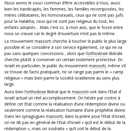
Nous avons le souci commun d’être accessibles à tous, aussi
bien les handicapés, les femmes, les familles recomposées, les
mères célibataires, les homosexuels, ceux qui ne sont pas juifs
pour la
Halakha
, ceux qui ne sont pas religieux du tout, les
enfants adoptés… Mais c’est ici, à mon avis, que le fossé entre
nous se creuse car le degré d’ouverture n’est pas le même.
Le mouvement
massorti
cherche à toucher le public le plus large
possible et se considère à son service également, ce qui ne va
pas sans quelques concessions ; alors que l’
orthodoxie
libérale
cherche plutôt à conserver un certain isolement protecteur. En
Israël en particulier, le public du mouvement
massorti
, même s’il
se trouve de facto pratiquant, ne se range pas parmi le « camp
religieux » mais bien parmi la société israélienne au sens plus
large.
Aussi bien l’
orthodoxe
libéral que le
massorti
voit dans l’Etat d’
Israël actuel un réel accomplissement. On hésite par contre à
définir cet Etat comme la réalisation d’une rédemption divine ou
seulement comme la réalisation humaine d’une prophétie divine.
Dans les synagogues
massorti
, dans la prière pour l’Etat d’Israël,
on ne dit pas en général de l’Etat d’Israël « qu’il est le début de la
rédemption », mais on souhaite « qu’il soit le début de la