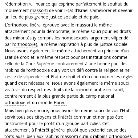
rédemption »… nuance qui exprime parfaitement le souhait du
mouvement
massorti
de voir l’Etat d’Israël s’améliorer et devenir
un lieu de plus grande justice sociale et de paix.
L’
orthodoxe
libéral éprouve avec le
massorti
le même
attachement pour la démocratie, le même souci pour les droits
des minorités (y compris les homosexuels largement vilipendé
par l’
orthodoxie
), la même inspiration à plus de justice sociale.
Nous avons également le même attachement au principe d’un
Etat de droit et le même respect pour ses institutions comme
celle de la Cour Suprême contrairement à une bonne part des
rabbins
de l’
orthodoxie
qui y voit un défi contre la religion et ne
cesse de vilipender cet Etat de droit et d’en contourner les règles
quand c’est nécessaire. Nous avons également le même souci
vis-à-vis du respect des droits de la minorité arabe en Israël,
contrairement à la plus grande partie du camp national
orthodoxe
et du monde
Haredi
.
Mais bien plus encore, nous avons le même souci de voir l’Etat
servir tous ses citoyens et l’intérêt commun et non pas être
l’instrument pour le profit d’un groupe particulier. Cet
attachement à l’intérêt général plutôt que sectoriel cause des
torts aussi bien aux
rabbins
massorti
qu’aux
rabbins
orthodoxes