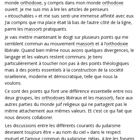
monde
orthodoxe
, y compris dans mon monde
orthodoxe
ouvert. Je me suis mis à lire les articles de penseurs
« intouchables » et me suis senti une immense affinité avec eux.
J’ai compris que ma place était là bas de l’autre côté de la ligne,
parmi les
massorti
pratiquants.
Je vais mettre maintenant le doigt sur plusieurs points qui me
semblent commun au mouvement
massorti
et à l’
orthodoxie
libérale. Quand bien même nous avons quelques divergences, le
langage et les valeurs restent communs. Je tiens
particulièrement à toucher non pas à des points théologiques
mais à des points essentiels à la construction de la société
israélienne, moderne et démocratique, telle que nous la
voulons.
Ce sont des points qui font une différence essentielle entre nos
deux groupes, les
orthodoxes
libéraux et les
massorti
, face aux
autres parties du monde juif religieux qui ne partagent pas le
même attachement aux mêmes valeurs. Et c’est ce qui fait que
nous devons collaborer.
Les discussions entre les différents courants du judaïsme
devraient toujours être « au nom du ciel » dans le respect
mutuel et l’amour commun du judaïsme. Hélas, à lire les forums