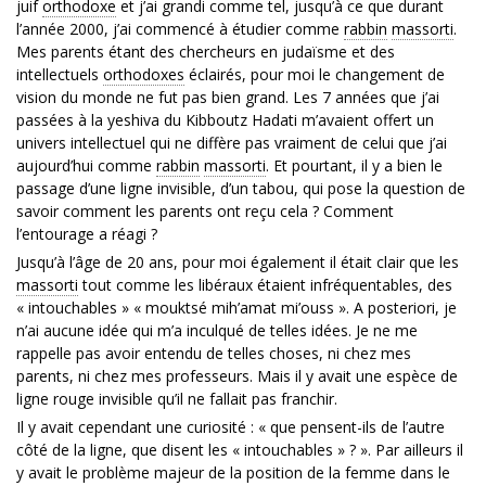
juif
orthodoxe
et j’ai grandi comme tel, jusqu’à ce que durant
l’année 2000, j’ai commencé à étudier comme
rabbin
massorti
.
Mes parents étant des chercheurs en judaïsme et des
intellectuels
orthodoxes
éclairés, pour moi le changement de
vision du monde ne fut pas bien grand. Les 7 années que j’ai
passées à la yeshiva du Kibboutz Hadati m’avaient offert un
univers intellectuel qui ne diffère pas vraiment de celui que j’ai
aujourd’hui comme
rabbin
massorti
. Et pourtant, il y a bien le
passage d’une ligne invisible, d’un tabou, qui pose la question de
savoir comment les parents ont reçu cela ? Comment
l’entourage a réagi ?
Jusqu’à l’âge de 20 ans, pour moi également il était clair que les
massorti
tout comme les libéraux étaient infréquentables, des
« intouchables » « mouktsé mih’amat mi’ouss ». A posteriori, je
n’ai aucune idée qui m’a inculqué de telles idées. Je ne me
rappelle pas avoir entendu de telles choses, ni chez mes
parents, ni chez mes professeurs. Mais il y avait une espèce de
ligne rouge invisible qu’il ne fallait pas franchir.
Il y avait cependant une curiosité : « que pensent-ils de l’autre
côté de la ligne, que disent les « intouchables » ? ». Par ailleurs il
y avait le problème majeur de la position de la femme dans le