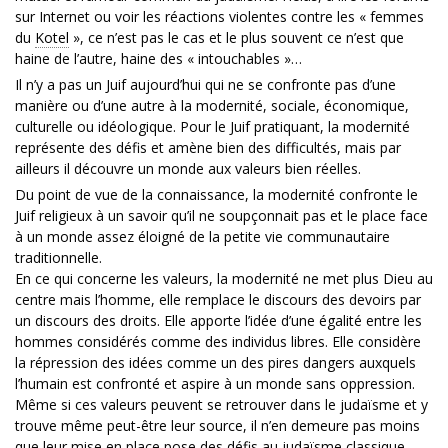
sur Internet ou voir les réactions violentes contre les « femmes
du
Kotel
», ce n’est pas le cas et le plus souvent ce n’est que
haine de l’autre, haine des « intouchables »…
Il n’y a pas un Juif aujourd’hui qui ne se confronte pas d’une
manière ou d’une autre à la modernité, sociale, économique,
culturelle ou idéologique. Pour le Juif pratiquant, la modernité
représente des défis et amène bien des difficultés, mais par
ailleurs il découvre un monde aux valeurs bien réelles.
Du point de vue de la connaissance, la modernité confronte le
Juif religieux à un savoir qu’il ne soupçonnait pas et le place face
à un monde assez éloigné de la petite vie communautaire
traditionnelle.
En ce qui concerne les valeurs, la modernité ne met plus Dieu au
centre mais l’homme, elle remplace le discours des devoirs par
un discours des droits. Elle apporte l’idée d’une égalité entre les
hommes considérés comme des individus libres. Elle considère
la répression des idées comme un des pires dangers auxquels
l’humain est confronté et aspire à un monde sans oppression.
Même si ces valeurs peuvent se retrouver dans le judaïsme et y
trouve même peut-être leur source, il n’en demeure pas moins
que leur mise en place pose des défis au judaïsme classique.