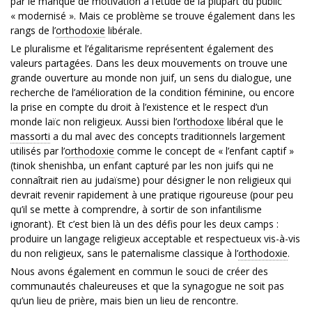
par le manque de motivation à l’étude de la plupart du public
« modernisé ». Mais ce problème se trouve également dans les
rangs de l’
orthodoxie
libérale.
Le pluralisme et l’égalitarisme représentent également des
valeurs partagées. Dans les deux mouvements on trouve une
grande ouverture au monde non juif, un sens du dialogue, une
recherche de l’amélioration de la condition féminine, ou encore
la prise en compte du droit à l’existence et le respect d’un
monde laïc non religieux. Aussi bien l’
orthodoxe
libéral que le
massorti
a du mal avec des concepts traditionnels largement
utilisés par l’
orthodoxie
comme le concept de « l’enfant captif »
(tinok shenishba, un enfant capturé par les non juifs qui ne
connaîtrait rien au judaïsme) pour désigner le non religieux qui
devrait revenir rapidement à une pratique rigoureuse (pour peu
qu’il se mette à comprendre, à sortir de son infantilisme
ignorant). Et c’est bien là un des défis pour les deux camps :
produire un langage religieux acceptable et respectueux vis-à-vis
du non religieux, sans le paternalisme classique à l’
orthodoxie
.
Nous avons également en commun le souci de créer des
communautés chaleureuses et que la synagogue ne soit pas
qu’un lieu de prière, mais bien un lieu de rencontre.