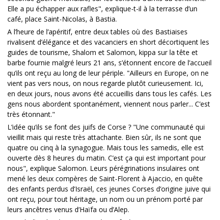
Elle a pu échapper aux rafles", explique-t-il à la terrasse d’un
café, place Saint-Nicolas, à Bastia.
A l’heure de l’apéritif, entre deux tables où des Bastiaises
rivalisent d’élégance et des vacanciers en short décortiquent les
guides de tourisme, Shalom et Salomon, kippa sur la tête et
barbe fournie malgré leurs 21 ans, s’étonnent encore de l’accueil
qu’ils ont reçu au long de leur périple. "Ailleurs en Europe, on ne
vient pas vers nous, on nous regarde plutôt curieusement. Ici,
en deux jours, nous avons été accueillis dans tous les cafés. Les
gens nous abordent spontanément, viennent nous parler... C’est
très étonnant."
L’idée qu’ils se font des juifs de Corse ? "Une communauté qui
vieillit mais qui reste très attachante. Bien sûr, ils ne sont que
quatre ou cinq à la synagogue. Mais tous les samedis, elle est
ouverte dès 8 heures du matin. C’est ça qui est important pour
nous", explique Salomon. Leurs pérégrinations insulaires ont
mené les deux compères de Saint-Florent à Ajaccio, en quête
des enfants perdus d’Israël, ces jeunes Corses d’origine juive qui
ont reçu, pour tout héritage, un nom ou un prénom porté par
leurs ancêtres venus d’Haïfa ou d’Alep.