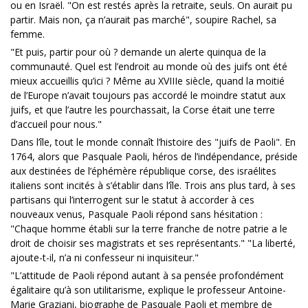
ou en Israël. "On est restés après la retraite, seuls. On aurait pu
partir. Mais non, ça n’aurait pas marché", soupire Rachel, sa
femme.
"Et puis, partir pour où ? demande un alerte quinqua de la
communauté. Quel est l’endroit au monde où des juifs ont été
mieux accueillis qu’ici ? Même au XVIIIe siècle, quand la moitié
de l’Europe n’avait toujours pas accordé le moindre statut aux
juifs, et que l’autre les pourchassait, la Corse était une terre
d’accueil pour nous."
Dans l’île, tout le monde connaît l’histoire des "juifs de Paoli". En
1764, alors que Pasquale Paoli, héros de l’indépendance, préside
aux destinées de l’éphémère république corse, des israélites
italiens sont incités à s’établir dans l’île. Trois ans plus tard, à ses
partisans qui l’interrogent sur le statut à accorder à ces
nouveaux venus, Pasquale Paoli répond sans hésitation :
"Chaque homme établi sur la terre franche de notre patrie a le
droit de choisir ses magistrats et ses représentants." "La liberté,
ajoute-t-il, n’a ni confesseur ni inquisiteur."
"L’attitude de Paoli répond autant à sa pensée profondément
égalitaire qu’à son utilitarisme, explique le professeur Antoine-
Marie Graziani, biographe de Pasquale Paoli et membre de