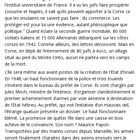
l’Institut universitaire de France. Il a vu les juifs faire prospérer
Livourne et Naples, il sait qu’ils peuvent apporter à la Corse ce
que les insulaires ne savent pas faire : du commerce. Les
protéger est pour lui une évidence, autant philosophique que
politique." Quand éclate la seconde guerre mondiale, 80 000
soldats italiens et 15 000 Allemands débarquent sur les côtes
corses en 1942. Comme ailleurs, des lettres dénoncent. Mais en
Corse, en dépit de l’internement de 80 juifs à Asco, un village
situé au pied du Monte Cinto, aucun ne partira vers les camps
de la mort.
L’île sera même aux avant-postes de la création de l’Etat d’Israël.
En 1948, un haut fonctionnaire de la police et trois truands
s’invitent dans le bureau du préfet de Corse. Ils sont chargés par
Jules Moch, ministre de l’intérieur, d’organiser clandestinement le
premier acheminement d’armes par voie aérienne à destination
de l’Etat hébreu. Au préfet, qui voit l’initiative d’un mauvais œil,
l’étrange quatuor présente un dossier. Le haut fonctionnaire
blêmit. La promesse de quitter l’île dans une caisse en bois
achève de le convaincre. Son nom ? Maurice Papon.
Transportées par des marins corses depuis Marseille, les armes
seront finalement chargées dans des avions envoyés vers le