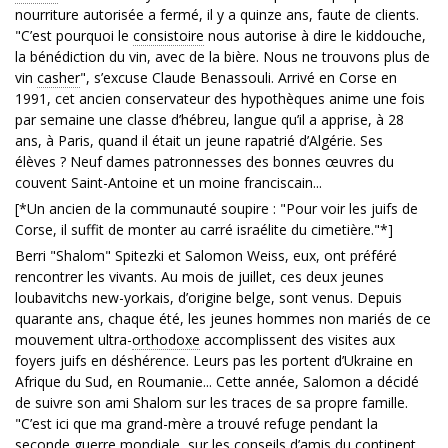
nourriture autorisée a fermé, il y a quinze ans, faute de clients.
"C’est pourquoi le
consistoire
nous autorise à dire le kiddouche,
la bénédiction du vin, avec de la bière. Nous ne trouvons plus de
vin
casher
", s’excuse Claude Benassouli. Arrivé en Corse en
1991, cet ancien conservateur des hypothèques anime une fois
par semaine une classe d’hébreu, langue qu’il a apprise, à 28
ans, à Paris, quand il était un jeune rapatrié d’Algérie. Ses
élèves ? Neuf dames patronnesses des bonnes œuvres du
couvent Saint-Antoine et un moine franciscain...
[*Un ancien de la communauté soupire : "Pour voir les juifs de
Corse, il suffit de monter au carré israélite du cimetière."*]
Berri "Shalom" Spitezki et Salomon Weiss, eux, ont préféré
rencontrer les vivants. Au mois de juillet, ces deux jeunes
loubavitchs new-yorkais, d’origine belge, sont venus. Depuis
quarante ans, chaque été, les jeunes hommes non mariés de ce
mouvement ultra-
orthodoxe
accomplissent des visites aux
foyers juifs en déshérence. Leurs pas les portent d’Ukraine en
Afrique du Sud, en Roumanie... Cette année, Salomon a décidé
de suivre son ami Shalom sur les traces de sa propre famille.
"C’est ici que ma grand-mère a trouvé refuge pendant la
seconde guerre mondiale, sur les conseils d’amis du continent.