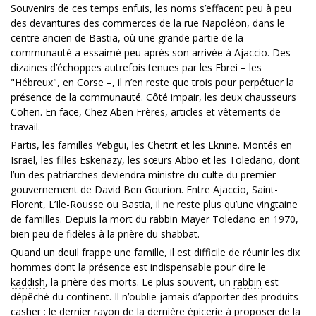
Souvenirs de ces temps enfuis, les noms s’effacent peu à peu
des devantures des commerces de la rue Napoléon, dans le
centre ancien de Bastia, où une grande partie de la
communauté a essaimé peu après son arrivée à Ajaccio. Des
dizaines d’échoppes autrefois tenues par les Ebrei – les
"Hébreux", en Corse –, il n’en reste que trois pour perpétuer la
présence de la communauté. Côté impair, les deux chausseurs
Cohen
. En face, Chez Aben Frères, articles et vêtements de
travail.
Partis, les familles Yebgui, les Chetrit et les Eknine. Montés en
Israël, les filles Eskenazy, les sœurs Abbo et les Toledano, dont
l’un des patriarches deviendra ministre du culte du premier
gouvernement de David Ben Gourion. Entre Ajaccio, Saint-
Florent, L’Ile-Rousse ou Bastia, il ne reste plus qu’une vingtaine
de familles. Depuis la mort du
rabbin
Mayer Toledano en 1970,
bien peu de fidèles à la prière du shabbat.
Quand un deuil frappe une famille, il est difficile de réunir les dix
hommes dont la présence est indispensable pour dire le
kaddish
, la prière des morts. Le plus souvent, un
rabbin
est
dépêché du continent. Il n’oublie jamais d’apporter des produits
casher
: le dernier rayon de la dernière épicerie à proposer de la