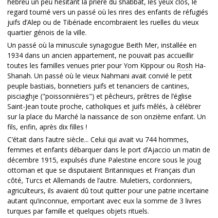
hébreu un peu hésitant la prière du shabbat, les yeux clos, le
regard tourné vers un passé où les rires des enfants de réfugiés
juifs d’Alep ou de Tibériade encombraient les ruelles du vieux
quartier génois de la ville.
Un passé où la minuscule synagogue Beith Mer, installée en
1934 dans un ancien appartement, ne pouvait pas accueillir
toutes les familles venues prier pour Yom Kippour ou
Rosh
Ha-
Shanah. Un passé où le vieux Nahmani avait convié le petit
peuple bastiais, bonnetiers juifs et tenanciers de cantines,
pisciaghje ("poissonnières") et pêcheurs, prêtres de l’église
Saint-Jean toute proche, catholiques et juifs mêlés, à célébrer
sur la place du Marché la naissance de son onzième enfant. Un
fils, enfin, après dix filles !
C’était dans l’autre siècle... Celui qui avait vu 744 hommes,
femmes et enfants débarquer dans le port d’Ajaccio un matin de
décembre 1915, expulsés d’une Palestine encore sous le joug
ottoman et que se disputaient Britanniques et Français d’un
côté, Turcs et Allemands de l’autre. Muletiers, cordonniers,
agriculteurs, ils avaient dû tout quitter pour une patrie incertaine
autant qu’inconnue, emportant avec eux la somme de 3 livres
turques par famille et quelques objets rituels.