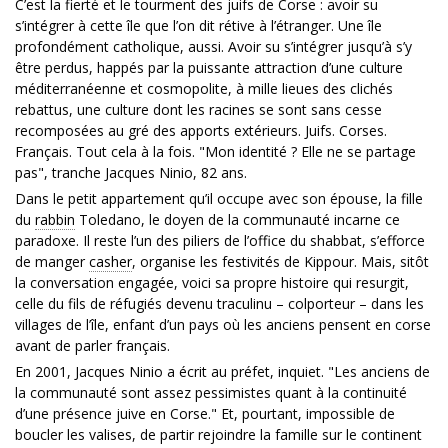
C’est la fierté et le tourment des juifs de Corse : avoir su
s’intégrer à cette île que l’on dit rétive à l’étranger. Une île
profondément catholique, aussi. Avoir su s’intégrer jusqu’à s’y
être perdus, happés par la puissante attraction d’une culture
méditerranéenne et cosmopolite, à mille lieues des clichés
rebattus, une culture dont les racines se sont sans cesse
recomposées au gré des apports extérieurs. Juifs. Corses.
Français. Tout cela à la fois. "Mon identité ? Elle ne se partage
pas", tranche Jacques Ninio, 82 ans.
Dans le petit appartement qu’il occupe avec son épouse, la fille
du
rabbin
Toledano, le doyen de la communauté incarne ce
paradoxe. Il reste l’un des piliers de l’office du shabbat, s’efforce
de manger
casher
, organise les festivités de Kippour. Mais, sitôt
la conversation engagée, voici sa propre histoire qui resurgit,
celle du fils de réfugiés devenu traculinu – colporteur – dans les
villages de l’île, enfant d’un pays où les anciens pensent en corse
avant de parler français.
En 2001, Jacques Ninio a écrit au préfet, inquiet. "Les anciens de
la communauté sont assez pessimistes quant à la continuité
d’une présence juive en Corse." Et, pourtant, impossible de
boucler les valises, de partir rejoindre la famille sur le continent