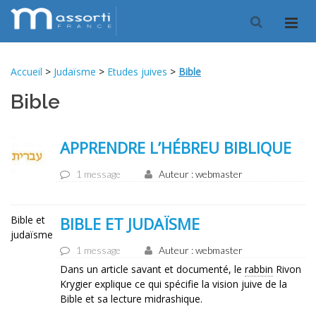
Accueil
>
Judaïsme
>
Etudes juives
>
Bible
Bible
APPRENDRE L’HÉBREU BIBLIQUE
1 message
Auteur : webmaster
Bible et
BIBLE ET JUDAÏSME
judaïsme
1 message
Auteur : webmaster
Dans un article savant et documenté, le
rabbin
Rivon
Krygier explique ce qui spécifie la vision juive de la
Bible et sa lecture midrashique.