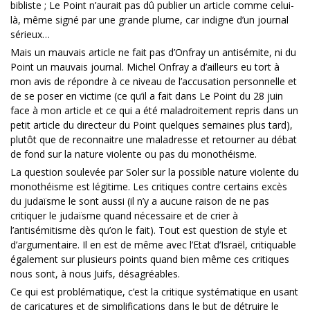
bibliste ; Le Point n’aurait pas dû publier un article comme celui-
là, même signé par une grande plume, car indigne d’un journal
sérieux…
Mais un mauvais article ne fait pas d’Onfray un antisémite, ni du
Point un mauvais journal. Michel Onfray a d’ailleurs eu tort à
mon avis de répondre à ce niveau de l’accusation personnelle et
de se poser en victime (ce qu’il a fait dans Le Point du 28 juin
face à mon article et ce qui a été maladroitement repris dans un
petit article du directeur du Point quelques semaines plus tard),
plutôt que de reconnaitre une maladresse et retourner au débat
de fond sur la nature violente ou pas du monothéisme.
La question soulevée par Soler sur la possible nature violente du
monothéisme est légitime. Les critiques contre certains excès
du judaïsme le sont aussi (il n’y a aucune raison de ne pas
critiquer le judaïsme quand nécessaire et de crier à
l’antisémitisme dès qu’on le fait). Tout est question de style et
d’argumentaire. Il en est de même avec l’Etat d’Israël, critiquable
également sur plusieurs points quand bien même ces critiques
nous sont, à nous Juifs, désagréables.
Ce qui est problématique, c’est la critique systématique en usant
de caricatures et de simplifications dans le but de détruire le