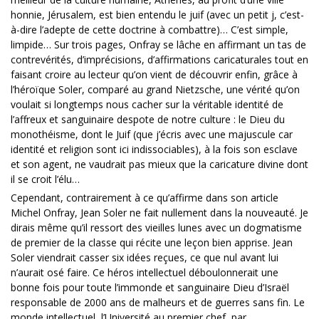
honnie, Jérusalem, est bien entendu le juif (avec un petit j, c’est-
à-dire l’adepte de cette doctrine à combattre)… C’est simple,
limpide… Sur trois pages, Onfray se lâche en affirmant un tas de
contrevérités, d’imprécisions, d’affirmations caricaturales tout en
faisant croire au lecteur qu’on vient de découvrir enfin, grâce à
l’héroïque Soler, comparé au grand Nietzsche, une vérité qu’on
voulait si longtemps nous cacher sur la véritable identité de
l’affreux et sanguinaire despote de notre culture : le Dieu du
monothéisme, dont le Juif (que j’écris avec une majuscule car
identité et religion sont ici indissociables), à la fois son esclave
et son agent, ne vaudrait pas mieux que la caricature divine dont
il se croit l’élu…
Cependant, contrairement à ce qu’affirme dans son article
Michel Onfray, Jean Soler ne fait nullement dans la nouveauté. Je
dirais même qu’il ressort des vieilles lunes avec un dogmatisme
de premier de la classe qui récite une leçon bien apprise. Jean
Soler viendrait casser six idées reçues, ce que nul avant lui
n’aurait osé faire. Ce héros intellectuel déboulonnerait une
bonne fois pour toute l’immonde et sanguinaire Dieu d’Israël
responsable de 2000 ans de malheurs et de guerres sans fin. Le
monde intellectuel, l’Université au premier chef, par