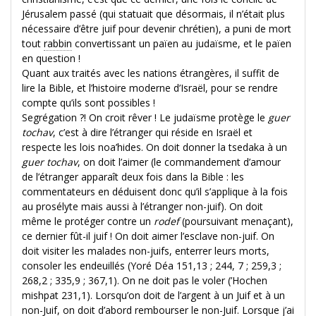
Jérusalem passé (qui statuait que désormais, il n’était plus
nécessaire d’être juif pour devenir chrétien), a puni de mort
tout
rabbin
convertissant un païen au judaïsme, et le païen
en question !
Quant aux traités avec les nations étrangères, il suffit de
lire la Bible, et l’histoire moderne d’Israël, pour se rendre
compte qu’ils sont possibles !
Segrégation ?! On croit rêver ! Le judaïsme protège le
guer
tochav
, c’est à dire l’étranger qui réside en Israël et
respecte les lois noa’hides. On doit donner la tsedaka à un
guer tochav
, on doit l’aimer (le commandement d’amour
de l’étranger apparaît deux fois dans la Bible : les
commentateurs en déduisent donc qu’il s’applique à la fois
au prosélyte mais aussi à l’étranger non-juif). On doit
même le protéger contre un
rodef
(poursuivant menaçant),
ce dernier fût-il juif ! On doit aimer l’esclave non-juif. On
doit visiter les malades non-juifs, enterrer leurs morts,
consoler les endeuillés (Yoré Déa 151,13 ; 244, 7 ; 259,3 ;
268,2 ; 335,9 ; 367,1). On ne doit pas le voler (’Hochen
mishpat 231,1). Lorsqu’on doit de l’argent à un Juif et à un
non-Juif, on doit d’abord rembourser le non-Juif. Lorsque j’ai