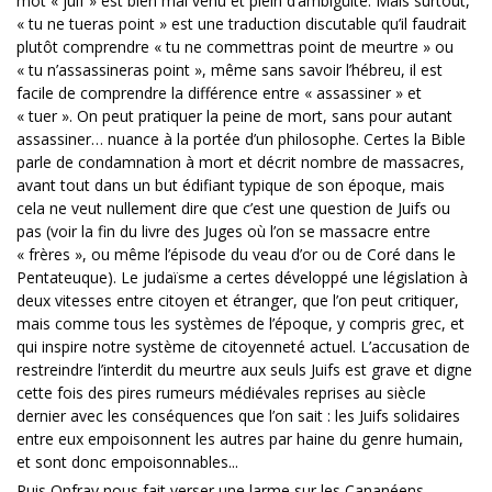
mot « juif » est bien mal venu et plein d’ambigüité. Mais surtout,
« tu ne tueras point » est une traduction discutable qu’il faudrait
plutôt comprendre « tu ne commettras point de meurtre » ou
« tu n’assassineras point », même sans savoir l’hébreu, il est
facile de comprendre la différence entre « assassiner » et
« tuer ». On peut pratiquer la peine de mort, sans pour autant
assassiner… nuance à la portée d’un philosophe. Certes la Bible
parle de condamnation à mort et décrit nombre de massacres,
avant tout dans un but édifiant typique de son époque, mais
cela ne veut nullement dire que c’est une question de Juifs ou
pas (voir la fin du livre des Juges où l’on se massacre entre
« frères », ou même l’épisode du veau d’or ou de Coré dans le
Pentateuque). Le judaïsme a certes développé une législation à
deux vitesses entre citoyen et étranger, que l’on peut critiquer,
mais comme tous les systèmes de l’époque, y compris grec, et
qui inspire notre système de citoyenneté actuel. L’accusation de
restreindre l’interdit du meurtre aux seuls Juifs est grave et digne
cette fois des pires rumeurs médiévales reprises au siècle
dernier avec les conséquences que l’on sait : les Juifs solidaires
entre eux empoisonnent les autres par haine du genre humain,
et sont donc empoisonnables...
Puis Onfray nous fait verser une larme sur les Cananéens