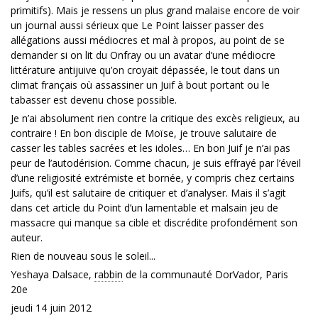
primitifs). Mais je ressens un plus grand malaise encore de voir
un journal aussi sérieux que Le Point laisser passer des
allégations aussi médiocres et mal à propos, au point de se
demander si on lit du Onfray ou un avatar d’une médiocre
littérature antijuive qu’on croyait dépassée, le tout dans un
climat français où assassiner un Juif à bout portant ou le
tabasser est devenu chose possible.
Je n’ai absolument rien contre la critique des excès religieux, au
contraire ! En bon disciple de Moïse, je trouve salutaire de
casser les tables sacrées et les idoles… En bon Juif je n’ai pas
peur de l’autodérision. Comme chacun, je suis effrayé par l’éveil
d’une religiosité extrémiste et bornée, y compris chez certains
Juifs, qu’il est salutaire de critiquer et d’analyser. Mais il s’agit
dans cet article du Point d’un lamentable et malsain jeu de
massacre qui manque sa cible et discrédite profondément son
auteur.
Rien de nouveau sous le soleil...
Yeshaya Dalsace,
rabbin
de la communauté DorVador, Paris
20e
jeudi 14 juin 2012