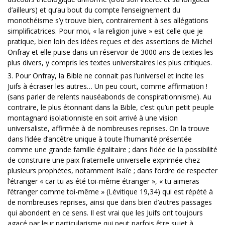
d’ailleurs) et qu’au bout du compte l’enseignement du
monothéisme s’y trouve bien, contrairement à ses allégations
simplificatrices. Pour moi, « la religion juive » est celle que je
pratique, bien loin des idées reçues et des assertions de Michel
Onfray et elle puise dans un réservoir de 3000 ans de textes les
plus divers, y compris les textes universitaires les plus critiques.
3. Pour Onfray, la Bible ne connait pas l’universel et incite les
Juifs à écraser les autres… Un peu court, comme affirmation !
(sans parler de relents nauséabonds de conspirationnisme). Au
contraire, le plus étonnant dans la Bible, c’est qu’un petit peuple
montagnard isolationniste en soit arrivé à une vision
universaliste, affirmée à de nombreuses reprises. On la trouve
dans l’idée d’ancêtre unique à toute l’humanité présentée
comme une grande famille égalitaire ; dans l’idée de la possibilité
de construire une paix fraternelle universelle exprimée chez
plusieurs prophètes, notamment Isaïe ; dans l’ordre de respecter
l’étranger « car tu as été toi-même étranger », « tu aimeras
l’étranger comme toi-même » (Lévitique 19,34) qui est répété à
de nombreuses reprises, ainsi que dans bien d’autres passages
qui abondent en ce sens. Il est vrai que les Juifs ont toujours
agacé par leur particularisme qui peut parfois être sujet à