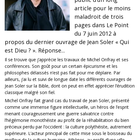
article pour le moins
maladroit de trois
pages dans Le Point
du 7 juin 2012 à
propos du dernier ouvrage de Jean Soler « Qui
est Dieu ? ». Réponse...
Il se trouve que j’apprécie les travaux de Michel Onfray et ses
conférences. Son goût pour un certain épicurisme et les
philosophes délaissés n’est pas fait pour me déplaire. Par
ailleurs, j’ai lu et suivi de longue date les différents ouvrages de
Jean Soler sur la Bible, dont on peut en effet apprécier l’érudition
classique malgré son fiel.
Michel Onfray fait grand cas du travail de Jean Soler, présenté
comme une immense figure intellectuelle, un héros de l’esprit
menant courageusement une guerre salvatrice contre
l’hégémonie monothéiste au profit de la réhabilitation du bien
précieux perdu par l’occident : la culture polythéiste, autrement
supérieure. L’acteur principal de cette mise sous le boisseau du
meilleur de la culture humaine, Athènes, au profit d’une ville