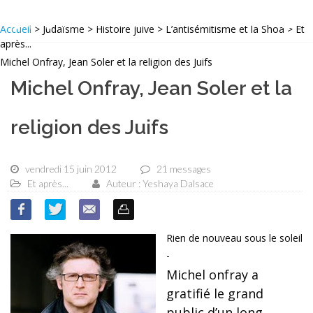
Accueil
> Judaïsme > Histoire juive > L’antisémitisme et la Shoa > Et
après...
Michel Onfray, Jean Soler et la religion des Juifs
Michel Onfray, Jean Soler et la
religion des Juifs
vendredi 15 juin 2012
21 messages
Et après...
Auteur : Yeshaya Dalsace
Rien de nouveau sous le soleil
-
Michel onfray a
gratifié le grand
public d’un long