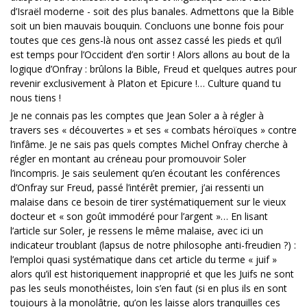
d’Israël moderne - soit des plus banales. Admettons que la Bible
soit un bien mauvais bouquin. Concluons une bonne fois pour
toutes que ces gens-là nous ont assez cassé les pieds et qu’il
est temps pour l’Occident d’en sortir ! Alors allons au bout de la
logique d’Onfray : brûlons la Bible, Freud et quelques autres pour
revenir exclusivement à Platon et Epicure !… Culture quand tu
nous tiens !
Je ne connais pas les comptes que Jean Soler a à régler à
travers ses « découvertes » et ses « combats héroïques » contre
l’infâme. Je ne sais pas quels comptes Michel Onfray cherche à
régler en montant au créneau pour promouvoir Soler
l’incompris. Je sais seulement qu’en écoutant les conférences
d’Onfray sur Freud, passé l’intérêt premier, j’ai ressenti un
malaise dans ce besoin de tirer systématiquement sur le vieux
docteur et « son goût immodéré pour l’argent »… En lisant
l’article sur Soler, je ressens le même malaise, avec ici un
indicateur troublant (lapsus de notre philosophe anti-freudien ?) :
l’emploi quasi systématique dans cet article du terme « juif »
alors qu’il est historiquement inapproprié et que les Juifs ne sont
pas les seuls monothéistes, loin s’en faut (si en plus ils en sont
toujours à la monolâtrie, qu’on les laisse alors tranquilles ces