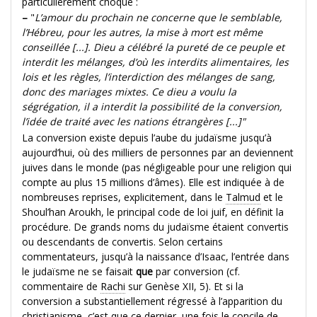
particulièrement choqué :
–
"
L’amour du prochain ne concerne que le semblable,
l’Hébreu, pour les autres, la mise à mort est même
conseillée [...].
Dieu a célébré la pureté de ce peuple et
interdit les mélanges, d’où les interdits alimentaires, les
lois et les règles, l’interdiction des mélanges de sang,
donc des mariages mixtes. Ce dieu a voulu la
ségrégation, il a interdit la possibilité de la conversion,
l’idée de traité avec les nations étrangères [...]"
La conversion existe depuis l’aube du judaïsme jusqu’à
aujourd’hui, où des milliers de personnes par an deviennent
juives dans le monde (pas négligeable pour une religion qui
compte au plus 15 millions d’âmes). Elle est indiquée à de
nombreuses reprises, explicitement, dans le
Talmud
et le
Shoul’han Aroukh, le principal code de loi juif, en définit la
procédure. De grands noms du judaïsme étaient convertis
ou descendants de convertis. Selon certains
commentateurs, jusqu’à la naissance d’Isaac, l’entrée dans
le judaïsme ne se faisait
que
par conversion (cf.
commentaire de
Rachi
sur Genèse XII, 5). Et si la
conversion a substantiellement régressé à l’apparition du
christianisme, c’est que ce dernier, une fois le concile de