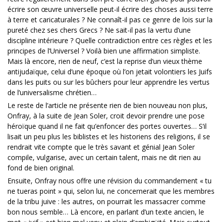
écrire son œuvre universelle peut-il écrire des choses aussi terre
à terre et caricaturales ? Ne connaît-il pas ce genre de lois sur la
pureté chez ses chers Grecs ? Ne sait-il pas la vertu d’une
discipline intérieure ? Quelle contradiction entre ces règles et les
principes de l’Universel ? Voilà bien une affirmation simpliste.
Mais là encore, rien de neuf, c’est la reprise d’un vieux thème
antijudaïque, celui d’une époque où l’on jetait volontiers les Juifs
dans les puits ou sur les bûchers pour leur apprendre les vertus
de l’universalisme chrétien…
Le reste de l’article ne présente rien de bien nouveau non plus,
Onfray, à la suite de Jean Soler, croit devoir prendre une pose
héroïque quand il ne fait qu’enfoncer des portes ouvertes… S’il
lisait un peu plus les biblistes et les historiens des religions, il se
rendrait vite compte que le très savant et génial Jean Soler
compile, vulgarise, avec un certain talent, mais ne dit rien au
fond de bien original.
Ensuite, Onfray nous offre une révision du commandement « tu
ne tueras point » qui, selon lui, ne concernerait que les membres
de la tribu juive : les autres, on pourrait les massacrer comme
bon nous semble… Là encore, en parlant d’un texte ancien, le