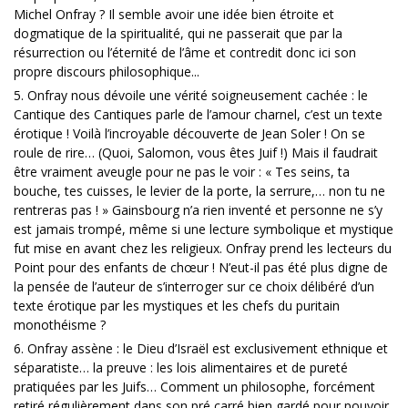
Michel Onfray ? Il semble avoir une idée bien étroite et
dogmatique de la spiritualité, qui ne passerait que par la
résurrection ou l’éternité de l’âme et contredit donc ici son
propre discours philosophique...
5. Onfray nous dévoile une vérité soigneusement cachée : le
Cantique des Cantiques parle de l’amour charnel, c’est un texte
érotique ! Voilà l’incroyable découverte de Jean Soler ! On se
roule de rire… (Quoi, Salomon, vous êtes Juif !) Mais il faudrait
être vraiment aveugle pour ne pas le voir : « Tes seins, ta
bouche, tes cuisses, le levier de la porte, la serrure,… non tu ne
rentreras pas ! » Gainsbourg n’a rien inventé et personne ne s’y
est jamais trompé, même si une lecture symbolique et mystique
fut mise en avant chez les religieux. Onfray prend les lecteurs du
Point pour des enfants de chœur ! N’eut-il pas été plus digne de
la pensée de l’auteur de s’interroger sur ce choix délibéré d’un
texte érotique par les mystiques et les chefs du puritain
monothéisme ?
6. Onfray assène : le Dieu d’Israël est exclusivement ethnique et
séparatiste… la preuve : les lois alimentaires et de pureté
pratiquées par les Juifs… Comment un philosophe, forcément
retiré régulièrement dans son pré carré bien gardé pour pouvoir