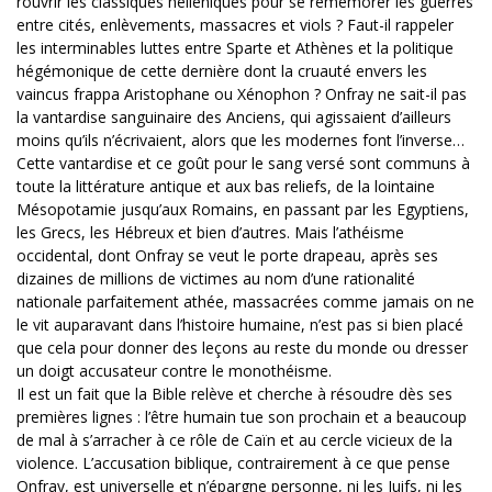
rouvrir les classiques helléniques pour se remémorer les guerres
entre cités, enlèvements, massacres et viols ? Faut-il rappeler
les interminables luttes entre Sparte et Athènes et la politique
hégémonique de cette dernière dont la cruauté envers les
vaincus frappa Aristophane ou Xénophon ? Onfray ne sait-il pas
la vantardise sanguinaire des Anciens, qui agissaient d’ailleurs
moins qu’ils n’écrivaient, alors que les modernes font l’inverse…
Cette vantardise et ce goût pour le sang versé sont communs à
toute la littérature antique et aux bas reliefs, de la lointaine
Mésopotamie jusqu’aux Romains, en passant par les Egyptiens,
les Grecs, les Hébreux et bien d’autres. Mais l’athéisme
occidental, dont Onfray se veut le porte drapeau, après ses
dizaines de millions de victimes au nom d’une rationalité
nationale parfaitement athée, massacrées comme jamais on ne
le vit auparavant dans l’histoire humaine, n’est pas si bien placé
que cela pour donner des leçons au reste du monde ou dresser
un doigt accusateur contre le monothéisme.
Il est un fait que la Bible relève et cherche à résoudre dès ses
premières lignes : l’être humain tue son prochain et a beaucoup
de mal à s’arracher à ce rôle de Caïn et au cercle vicieux de la
violence. L’accusation biblique, contrairement à ce que pense
Onfray, est universelle et n’épargne personne, ni les Juifs, ni les