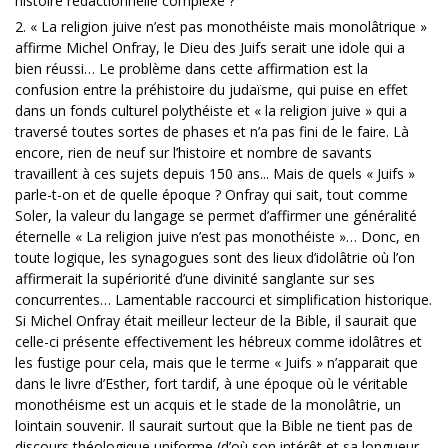
histoire rédactionnelle complexe ?
2. « La religion juive n’est pas monothéiste mais monolâtrique »
affirme Michel Onfray, le Dieu des Juifs serait une idole qui a
bien réussi… Le problème dans cette affirmation est la
confusion entre la préhistoire du judaïsme, qui puise en effet
dans un fonds culturel polythéiste et « la religion juive » qui a
traversé toutes sortes de phases et n’a pas fini de le faire. Là
encore, rien de neuf sur l’histoire et nombre de savants
travaillent à ces sujets depuis 150 ans... Mais de quels « Juifs »
parle-t-on et de quelle époque ? Onfray qui sait, tout comme
Soler, la valeur du langage se permet d’affirmer une généralité
éternelle « La religion juive n’est pas monothéiste »… Donc, en
toute logique, les synagogues sont des lieux d’idolâtrie où l’on
affirmerait la supériorité d’une divinité sanglante sur ses
concurrentes… Lamentable raccourci et simplification historique.
Si Michel Onfray était meilleur lecteur de la Bible, il saurait que
celle-ci présente effectivement les hébreux comme idolâtres et
les fustige pour cela, mais que le terme « Juifs » n’apparait que
dans le livre d’Esther, fort tardif, à une époque où le véritable
monothéisme est un acquis et le stade de la monolâtrie, un
lointain souvenir. Il saurait surtout que la Bible ne tient pas de
discours théologique uniforme (d’où son intérêt et sa longueur