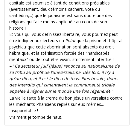
capitale est soumise à tant de conditions préalables
(avertissement, deux témoins cachers, vote du
sanhédrin,...) que le judaïsme est sans doute une des
religions qui l’a le moins appliquée au cours de son
histoire !!
Et vous qui vous définissez libertaire, vous pourriez peut-
être indiquer aux lecteurs du
Point
que la prison et l’hôpital
psychiatrique cette abomination sont absents du droit
hébraïque, et la stérilisation forcée des "handicapés
mentaux" ou de tout être vivant strictement interdite !
–
"
Ce sectateur juif
[Jésus]
renonce au nationalisme de
sa tribu au profit de l’universalisme. Dès lors, il n’y a
qu’un dieu, et il est le dieu de tous. Plus besoin, donc,
des interdits qui cimentaient la communauté tribale
appelée à régner sur le monde une fois régénéré
e."
La vieille tarte à la crème du bon Jésus universaliste contre
les méchants Pharisiens repliés sur eux-mêmes...
Insupportable !
Vraiment je tombe de haut.