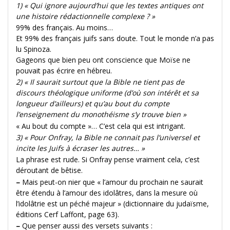
1) « Qui ignore aujourd’hui que les textes antiques ont
une histoire rédactionnelle complexe ? »
99% des français. Au moins…
Et 99% des français juifs sans doute. Tout le monde n’a pas
lu Spinoza.
Gageons que bien peu ont conscience que Moïse ne
pouvait pas écrire en hébreu.
2) « Il saurait surtout que la Bible ne tient pas de
discours théologique uniforme (d’où son intérêt et sa
longueur d’ailleurs) et qu’au bout du compte
l’enseignement du monothéisme s’y trouve bien »
« Au bout du compte »… C’est cela qui est intrigant.
3) « Pour Onfray, la Bible ne connait pas l’universel et
incite les Juifs à écraser les autres… »
La phrase est rude. Si Onfray pense vraiment cela, c’est
déroutant de bêtise.
–
Mais peut-on nier que « l’amour du prochain ne saurait
être étendu à l’amour des idolâtres, dans la mesure où
l’idolâtrie est un péché majeur » (dictionnaire du judaïsme,
éditions Cerf Laffont, page 63).
–
Que penser aussi des versets suivants :