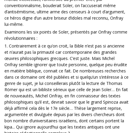
conventionnalisme, bouderait Soler, on l’accuserait même
d’antisémitisme, ultime arme des censeurs à court d’argument,
ce héros digne d’un autre briseur d’idoles mal reconnu, Onfray
lui-même.
Examinons les six points de Soler, présentés par Onfray comme
révolutionnaires :
1. Contrairement à ce qu’on croit, la Bible n’est pas si ancienne
et n’aurait pas la primauté car contemporaine des grandes
œuvres philosophiques grecques. C’est juste. Mais Michel
Onfray semble ignorer que toute personne, quelque peu érudite
en matière biblique, connait ce fait. De nombreuses recherches
dans ce domaine ont été publiées et si quelqu’un s’intéresse à ce
genre de sujet, je lui conseillerais plutôt la lecture de Thomas
Römer qui est un bibliste sérieux que celle de Jean Soler… En fait
de nouveautés, Michel Onfray, en fin connaisseur des textes
philosophiques qu’il est, devrait savoir que le grand Spinoza avait
déjà affirmé cela dès le 17e siècle… Thèse largement reprise,
argumentée et divulguée depuis par les divers chercheurs dont
bon nombre d’universitaires israéliens, dont certains portent la
kipa... Qui ignore aujourd’hui que les textes antiques ont une