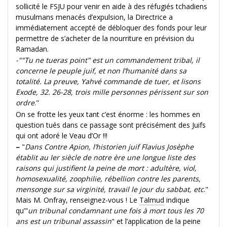
sollicité le FSJU pour venir en aide à des réfugiés tchadiens
musulmans menacés d’expulsion, la Directrice a
immédiatement accepté de débloquer des fonds pour leur
permettre de s’acheter de la nourriture en prévision du
Ramadan.
-""Tu ne tueras point" est un commandement tribal, il
concerne le peuple juif, et non l’humanité dans sa
totalité. La preuve, Yahvé commande de tuer, et lisons
Exode, 32. 26-28, trois mille personnes périssent sur son
ordre
."
On se frotte les yeux tant c’est énorme : les hommes en
question tués dans ce passage sont précisément des Juifs
qui ont adoré le Veau d’Or !!!
–
"
Dans
Contre Apion
, l’historien juif Flavius Josèphe
établit au Ier siècle de notre ère une longue liste des
raisons qui justifient la peine de mort : adultère, viol,
homosexualité, zoophilie, rébellion contre les parents,
mensonge sur sa virginité, travail le jour du sabbat, etc
."
Mais M. Onfray, renseignez-vous ! Le
Talmud
indique
qu’"
un tribunal condamnant une fois à mort tous les 70
ans est un tribunal assassin
" et l’application de la peine