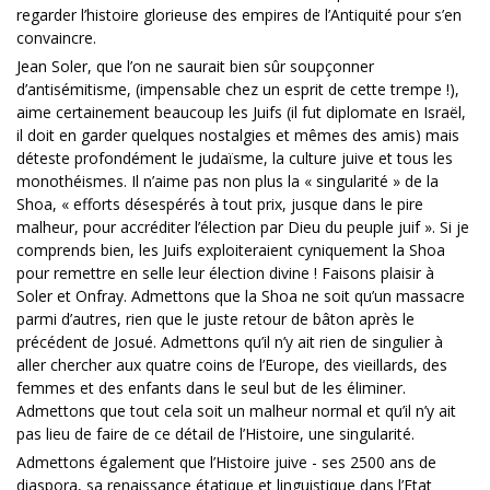
regarder l’histoire glorieuse des empires de l’Antiquité pour s’en
convaincre.
Jean Soler, que l’on ne saurait bien sûr soupçonner
d’antisémitisme, (impensable chez un esprit de cette trempe !),
aime certainement beaucoup les Juifs (il fut diplomate en Israël,
il doit en garder quelques nostalgies et mêmes des amis) mais
déteste profondément le judaïsme, la culture juive et tous les
monothéismes. Il n’aime pas non plus la « singularité » de la
Shoa, « efforts désespérés à tout prix, jusque dans le pire
malheur, pour accréditer l’élection par Dieu du peuple juif ». Si je
comprends bien, les Juifs exploiteraient cyniquement la Shoa
pour remettre en selle leur élection divine ! Faisons plaisir à
Soler et Onfray. Admettons que la Shoa ne soit qu’un massacre
parmi d’autres, rien que le juste retour de bâton après le
précédent de Josué. Admettons qu’il n’y ait rien de singulier à
aller chercher aux quatre coins de l’Europe, des vieillards, des
femmes et des enfants dans le seul but de les éliminer.
Admettons que tout cela soit un malheur normal et qu’il n’y ait
pas lieu de faire de ce détail de l’Histoire, une singularité.
Admettons également que l’Histoire juive - ses 2500 ans de
diaspora, sa renaissance étatique et linguistique dans l’Etat