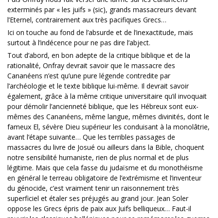
exterminés par « les juifs » (sic), grands massacreurs devant
l’Eternel, contrairement aux très pacifiques Grecs…
Ici on touche au fond de l’absurde et de l’inexactitude, mais
surtout à l’indécence pour ne pas dire l’abject.
Tout d’abord, en bon adepte de la critique biblique et de la
rationalité, Onfray devrait savoir que le massacre des
Cananéens n’est qu’une pure légende contredite par
l’archéologie et le texte biblique lui-même. Il devrait savoir
également, grâce à la même critique universitaire qu’il invoquait
pour démolir l’ancienneté biblique, que les Hébreux sont eux-
mêmes des Cananéens, même langue, mêmes divinités, dont le
fameux El, sévère Dieu supérieur les conduisant à la monolâtrie,
avant l’étape suivante… Que les terribles passages de
massacres du livre de Josué ou ailleurs dans la Bible, choquent
notre sensibilité humaniste, rien de plus normal et de plus
légitime. Mais que cela fasse du judaïsme et du monothéisme
en général le terreau obligatoire de l’extrémisme et l’inventeur
du génocide, c’est vraiment tenir un raisonnement très
superficiel et étaler ses préjugés au grand jour. Jean Soler
oppose les Grecs épris de paix aux Juifs belliqueux… Faut-il