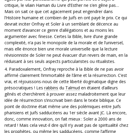
critique, le vilain Haman du Livre d’Esther ne s’en gêne pas…
Mais on sait ce que cet agacement peut engendrer dans
l’Histoire humaine et combien de Juifs en ont payé le prix. Ce qui
devrait inciter Onfray et Soler à un semblant de décence au
moment d’avancer ce genre d’allégations et au moins les
argumenter avec finesse. Certes la Bible, livre d’une grande
complexité, n’a pas le monopole de la morale et de l’universel,
mais elle énonce bien une morale universelle que la lecture
révisionniste de Soler ne peut évacuer d’un revers de main, en la
réduisant à ses seuls aspects particularistes ou ritualistes.
4. Paradoxalement, Onfray reproche à la Bible de ne pas avoir
affirmé clairement l’immortalité de l’âme et la résurrection. C’est
vrai, et réjouissons-nous de cette liberté dogmatique digne des
présocratiques ! Les
rabbins
du
Talmud
en étaient d’ailleurs
gênés et cherchèrent à prouver assez maladroitement que leur
idée de résurrection s’inscrivait bien dans le texte biblique. Ce
point de doctrine était même une des polémiques entre Juifs
pharisiens et Juifs sadducéens au 1er siècle avant JC. Là encore,
donc, comme innovation, on fait mieux : Soler a 2000 ans de
retard ! Mais cela veut-il dire qu’il n’y avait pas de spiritualité chez
les prophètes, ou même les sadducéens, comme l’affirme