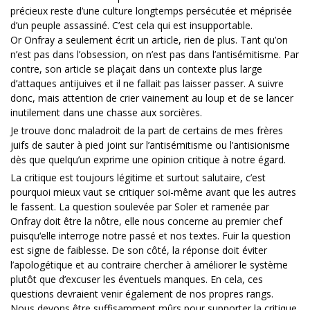
précieux reste d’une culture longtemps persécutée et méprisée
d’un peuple assassiné. C’est cela qui est insupportable.
Or Onfray a seulement écrit un article, rien de plus. Tant qu’on
n’est pas dans l’obsession, on n’est pas dans l’antisémitisme. Par
contre, son article se plaçait dans un contexte plus large
d’attaques antijuives et il ne fallait pas laisser passer. A suivre
donc, mais attention de crier vainement au loup et de se lancer
inutilement dans une chasse aux sorcières.
Je trouve donc maladroit de la part de certains de mes frères
juifs de sauter à pied joint sur l’antisémitisme ou l’antisionisme
dès que quelqu’un exprime une opinion critique à notre égard.
La critique est toujours légitime et surtout salutaire, c’est
pourquoi mieux vaut se critiquer soi-même avant que les autres
le fassent. La question soulevée par Soler et ramenée par
Onfray doit être la nôtre, elle nous concerne au premier chef
puisqu‘elle interroge notre passé et nos textes. Fuir la question
est signe de faiblesse. De son côté, la réponse doit éviter
l’apologétique et au contraire chercher à améliorer le système
plutôt que d’excuser les éventuels manques. En cela, ces
questions devraient venir également de nos propres rangs.
Nous devons être suffisamment mûrs pour supporter la critique