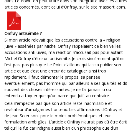
dans Le Point, on peut la lire dans son intégralité avec les autres
articles concernés, dont celui d’Onfray, sur le site
massorti
.com.
Onfray antisémite ?
Si mon article relevait que les accusations contre la « religion
juive » assénées par Michel Onfray rappelaient de bien veilles
accusations antijuives, ma réaction n’accusait pas pour autant
Michel Onfray d’être un antisémite. Je crois sincèrement qu’il ne
l’est pas, pas plus que Le Point d’ailleurs qui laissa publier son
article et que c’est une erreur de cataloguer ainsi trop
rapidement. Il faut démonter le propos, sa pensée
éventuellement, pas l’homme qui par ailleurs a ses qualités et dit
souvent des choses intéressantes. Je ne l’ai jamais lu ou
entendu attaquer quelqu’un parce que Juif, au contraire.
Cela n’empêche pas que son article reste inadmissible et
révélateur d’amalgames honteux. Les affirmations d’Onfray et
de Jean Soler sont pour le moins problématiques et leur
formulation ambigües. L’article d’Onfray n’aurait pas dû être écrit
tel qu’il le fut car indigne aussi bien d’un philosophe que d’un