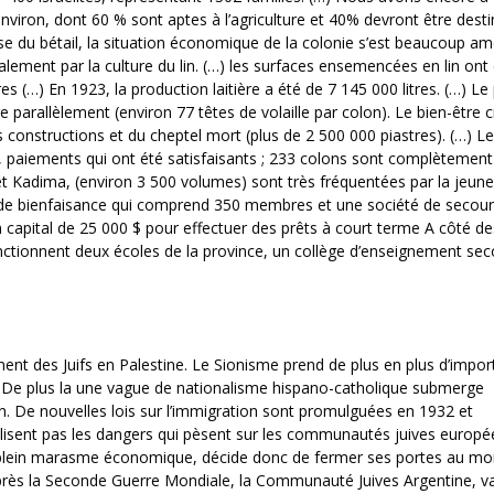
nviron, dont 60 % sont aptes à l’agriculture et 40% devront être desti
ise du bétail, la situation économique de la colonie s’est beaucoup am
alement par la culture du lin. (…) les surfaces ensemencées en lin ont
(…) En 1923, la production laitière a été de 7 145 000 litres. (…) Le p
ppe parallèlement (environ 77 têtes de volaille par colon). Le bien-être 
s constructions et du cheptel mort (plus de 2 500 000 piastres). (…) Le
, paiements qui ont été satisfaisants ; 233 colons sont complètement
 et Kadima, (environ 3 500 volumes) sont très fréquentées par la jeun
té de bienfaisance qui comprend 350 membres et une société de secou
 capital de 25 000 $ pour effectuer des prêts à court terme A côté de
nctionnent deux écoles de la province, un collège d’enseignement sec
sement des Juifs en Palestine. Le Sionisme prend de plus en plus d’impo
. De plus la une vague de nationalisme hispano-catholique submerge
n. De nouvelles lois sur l’immigration sont promulguées en 1932 et
réalisent pas les dangers qui pèsent sur les communautés juives europ
 en plein marasme économique, décide donc de fermer ses portes au m
près la Seconde Guerre Mondiale, la Communauté Juives Argentine, va