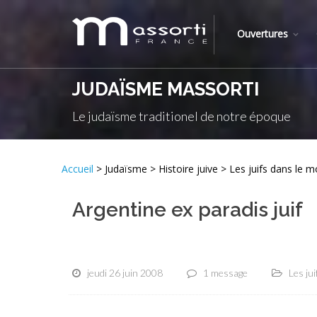
Ouvertures
JUDAÏSME MASSORTI
Le judaïsme traditionel de notre époque
Accueil
> Judaïsme > Histoire juive > Les juifs dans le 
Argentine ex paradis juif
jeudi 26 juin 2008
1 message
Les ju