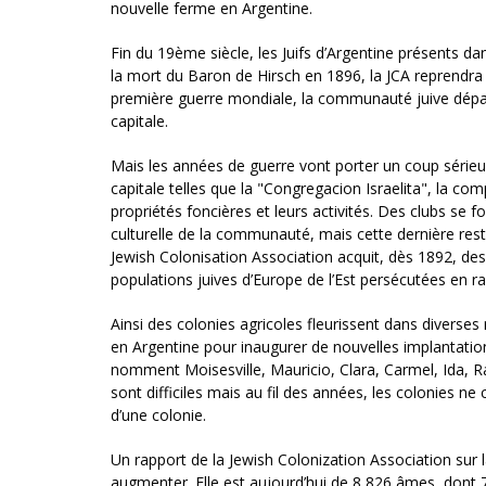
nouvelle ferme en Argentine.
Fin du 19ème siècle, les Juifs d’Argentine présents d
la mort du Baron de Hirsch en 1896, la JCA reprendra le
première guerre mondiale, la communauté juive dépas
capitale.
Mais les années de guerre vont porter un coup sérieux à
capitale telles que la "Congregacion Israelita", la 
propriétés foncières et leurs activités. Des clubs se f
culturelle de la communauté, mais cette dernière rest
Jewish Colonisation Association acquit, dès 1892, des
populations juives d’Europe de l’Est persécutées en rai
Ainsi des colonies agricoles fleurissent dans diverse
en Argentine pour inaugurer de nouvelles implantatio
nomment Moisesville, Mauricio, Clara, Carmel, Ida, R
sont difficiles mais au fil des années, les colonies ne
d’une colonie.
Un rapport de la Jewish Colonization Association sur la
augmenter. Elle est aujourd’hui de 8 826 âmes, dont 7