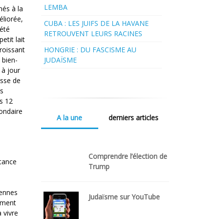
LEMBA
nés à la
éliorée,
CUBA : LES JUIFS DE LA HAVANE
 été
RETROUVENT LEURS RACINES
etit lait
croissant
HONGRIE : DU FASCISME AU
 bien-
JUDAÏSME
 à jour
esse de
rs
s 12
ondaire
A la une
derniers articles
Comprendre l’élection de
rtance
Trump
éennes
Judaïsme sur YouTube
oment
 vivre