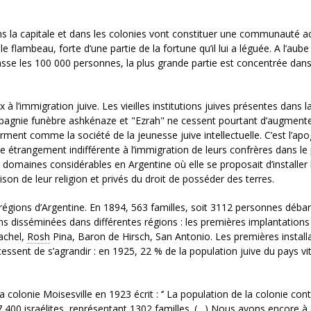
ans la capitale et dans les colonies vont constituer une communauté ac
 flambeau, forte d’une partie de la fortune qu’il lui a léguée. A l’aube
se les 100 000 personnes, la plus grande partie est concentrée dans
 l’immigration juive. Les vieilles institutions juives présentes dans l
compagnie funèbre ashkénaze et "Ezrah" ne cessent pourtant d’augmente
orment comme la société de la jeunesse juive intellectuelle. C’est l’ap
e étrangement indifférente à l’immigration de leurs confrères dans le
 domaines considérables en Argentine où elle se proposait d’installer 
son de leur religion et privés du droit de posséder des terres.
s régions d’Argentine. En 1894, 563 familles, soit 3112 personnes déba
ns disséminées dans différentes régions : les premières implantations
achel,
Rosh
Pina, Baron de Hirsch, San Antonio. Les premières install
 cessent de s’agrandir : en 1925, 22 % de la population juive du pays vi
 colonie Moisesville en 1923 écrit : ‘’ La population de la colonie con
 400 israélites, représentant 1302 familles. (…) Nous avons encore à