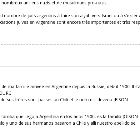
e nombreux anciens nazis et de musulmans pro-nazis.
nombre de juifs argentins à faire son alyah vers Israël ou à s’exiler 
sociations juives en Argentine sont encore très importantes et très res
e de ma famille arrivée en Argentine depuis la Russie, début 1900. Il s’a
BOURG.
de ses frères sont passés au Chili et le nom est devenu JEISON.
i familia que llego a Argentina en los anos 1900, es la familia JOISON
y uno de sus hermanos pasaron a Chile y alli nuestro apellido se