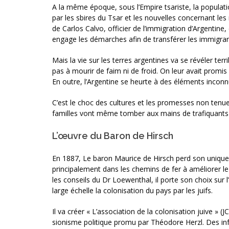
A la même époque, sous l’Empire tsariste, la populat
par les sbires du Tsar et les nouvelles concernant le
de Carlos Calvo, officier de l’immigration d’Argentin
engage les démarches afin de transférer les immigrant
Mais la vie sur les terres argentines va se révéler ter
pas à mourir de faim ni de froid. On leur avait promis 
En outre, l’Argentine se heurte à des éléments inconnu
C’est le choc des cultures et les promesses non tenue
familles vont même tomber aux mains de trafiquants 
L’œuvre du Baron de Hirsch
En 1887, Le baron Maurice de Hirsch perd son unique fi
principalement dans les chemins de fer à améliorer le
les conseils du Dr Loewenthal, il porte son choix sur 
large échelle la colonisation du pays par les juifs.
Il va créer « L’association de la colonisation juive 
sionisme politique promu par Théodore Herzl. Des infr