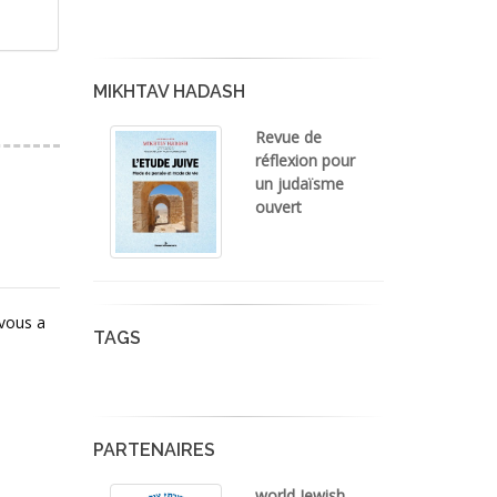
MIKHTAV HADASH
Revue de
réflexion pour
un judaïsme
ouvert
 vous a
TAGS
PARTENAIRES
world Jewish