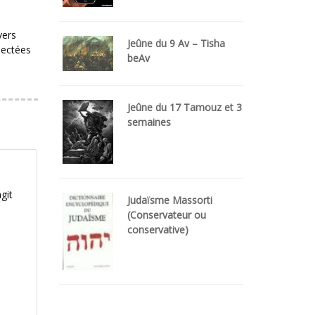
vers
Jeûne du 9 Av – Tisha
pectées
beAv
Jeûne du 17 Tamouz et 3
semaines
git
Judaïsme Massorti
(Conservateur ou
conservative)