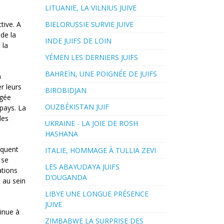
LITUANIE, LA VILNIUS JUIVE
tive. A
BIELORUSSIE SURVIE JUIVE
 de la
INDE JUIFS DE LOIN
 la
YÉMEN LES DERNIERS JUIFS
BAHREÏN, UNE POIGNÉE DE JUIFS
a
r leurs
BIROBIDJAN
ogée
OUZBÉKISTAN JUIF
 pays. La
les
UKRAINE - LA JOIE DE ROSH
HASHANA
rquent
ITALIE, HOMMAGE À TULLIA ZEVI
 se
LES ABAYUDAYA JUIFS
ations
D’OUGANDA
t au sein
LIBYE UNE LONGUE PRÉSENCE
JUIVE
tinue à
ZIMBABWE LA SURPRISE DES