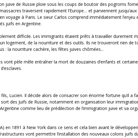
ion juive de Russie ploie sous les coups de boutoir des pogroms fom
s massacres traversent rapidement l’Europe… et parviennent jusqu’aux 
e, en voyage à Paris. Le sieur Carlos comprend immédiatement l’enjeu 
s juifs en Argentine.
riblement difficile. Les immigrants étaient prêts à travailler durement 
un logement, de la nourriture et des outils. Ils ne trouveront rien de t
s : la nourriture cachère, les fêtes juives chômées...
s vont pèle mêle entraîner la mort de douzaines d’enfants et certain
d’esclaves.
ls, Lucien. Il décide alors de consacrer son énorme fortune qu’il a fa
 sort des Juifs de Russie, notamment en organisation leur immigratio
l’Argentine comme lieu de prédilection de l’immigration juive et va org
» (JCA) en 1891 à New York dans ce sens et cela bien avant le développ
astructures vont permettre l’installation des nouveaux colons juifs d