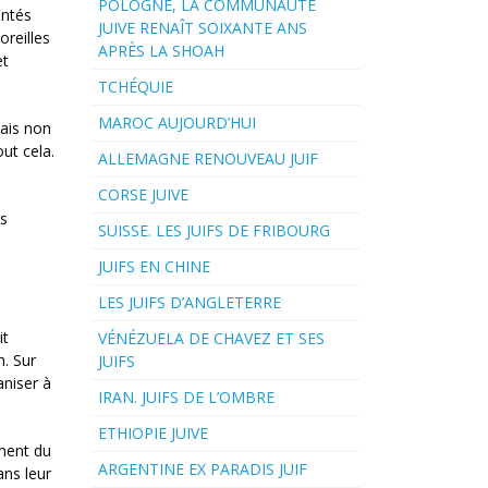
POLOGNE, LA COMMUNAUTÉ
entés
JUIVE RENAÎT SOIXANTE ANS
oreilles
APRÈS LA SHOAH
et
TCHÉQUIE
MAROC AUJOURD’HUI
mais non
out cela.
ALLEMAGNE RENOUVEAU JUIF
CORSE JUIVE
es
SUISSE. LES JUIFS DE FRIBOURG
JUIFS EN CHINE
LES JUIFS D’ANGLETERRE
it
VÉNÉZUELA DE CHAVEZ ET SES
n. Sur
JUIFS
aniser à
IRAN. JUIFS DE L’OMBRE
ETHIOPIE JUIVE
ement du
ARGENTINE EX PARADIS JUIF
ans leur