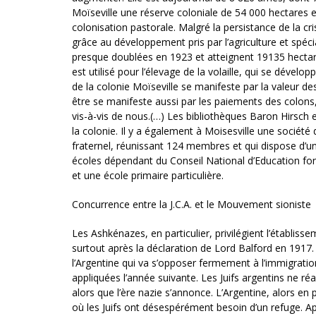
Moïseville une réserve coloniale de 54 000 hectares e
colonisation pastorale. Malgré la persistance de la cr
grâce au développement pris par l’agriculture et spéci
presque doublées en 1923 et atteignent 19135 hectares 
est utilisé pour l’élevage de la volaille, qui se dévelo
de la colonie Moïseville se manifeste par la valeur de
être se manifeste aussi par les paiements des colons
vis-à-vis de nous.(…) Les bibliothèques Baron Hirsch
la colonie. Il y a également à Moisesville une socié
fraternel, réunissant 124 membres et qui dispose d’un
écoles dépendant du Conseil National d’Education fo
et une école primaire particulière.
Concurrence entre la J.C.A. et le Mouvement sioniste
Les Ashkénazes, en particulier, privilégient l’établis
surtout après la déclaration de Lord Balford en 1917
l’Argentine qui va s’opposer fermement à l’immigratio
appliquées l’année suivante. Les Juifs argentins ne 
alors que l’ère nazie s’annonce. L’Argentine, alors
où les Juifs ont désespérément besoin d’un refuge. A