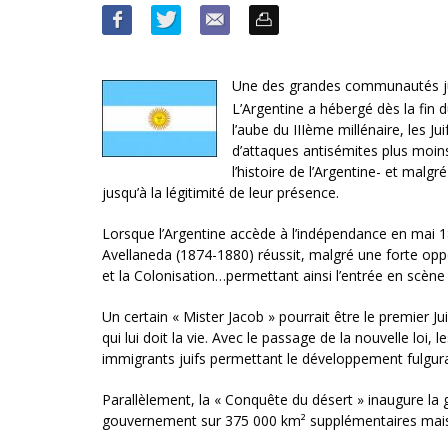
Une des grandes communautés j
L’Argentine a hébergé dès la fin 
l’aube du IIIème millénaire, les J
d’attaques antisémites plus moi
l’histoire de l’Argentine- et mal
jusqu’à la légitimité de leur présence.
Lorsque l’Argentine accède à l’indépendance en mai 18
Avellaneda (1874-1880) réussit, malgré une forte oppo
et la Colonisation…permettant ainsi l’entrée en scène d
Un certain « Mister Jacob » pourrait être le premier J
qui lui doit la vie. Avec le passage de la nouvelle loi
immigrants juifs permettant le développement fulgura
Parallèlement, la « Conquête du désert » inaugure la g
gouvernement sur 375 000 km² supplémentaires mais é