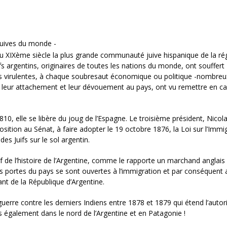
uives du monde -
du XIXème siècle la plus grande communauté juive hispanique de la ré
uifs argentins, originaires de toutes les nations du monde, ont souffert
ns virulentes, à chaque soubresaut économique ou politique -nombre
gré leur attachement et leur dévouement au pays, ont vu remettre en c
10, elle se libère du joug de l’Espagne. Le troisième président, Nicol
sition au Sénat, à faire adopter le 19 octobre 1876, la Loi sur l’Immi
es Juifs sur le sol argentin.
uif de l’histoire de l’Argentine, comme le rapporte un marchand anglai
, les portes du pays se sont ouvertes à l’immigration et par conséquent
nt de la République d’Argentine.
uerre contre les derniers Indiens entre 1878 et 1879 qui étend l’autor
galement dans le nord de l’Argentine et en Patagonie !