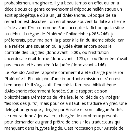
probablement imaginaire. Il y a beau temps en effet qu’ on a
décelé sous ce genre conventionnel d’époque hellénistique un
écrit apologétique dû à un Juif d’Alexandrie. L’époque de sa
rédaction est discutée ; on en abaisse souvent la date au IIème
siècle avant l’ère commune. Sans accepter la fiction qui la situe
au début du règne de Ptolémée Philadelphe (-285-246), je
préfèrerais, pour ma part, la placer à la fin du IIIème siècle, car
elle reflète une situation où la Judée était encore sous le
contrôle des Lagides (donc avant –200), où l’institution
sacerdotale était ferme (donc avant –175), et où l’Idumée n’avait
pas encore été annexée à la Judée (donc avant –146).
Le Pseudo-Aristée rapporte comment il a été chargé par le roi
Ptolémée II Philadelphe d’une importante mission et s’ en est
bien acquitté. Il s’agissait d’enrichir la fameuse bibliothèque
d’Alexandrie récemment fondée. Sur le rapport de son
bibliothécaire Démétrios de Phalère, le roi décide d’y intégrer
“les lois des Juifs”, mais pour cela il faut les traduire en grec. Une
délégation grecque , dirigée par Aristée et son collègue André,
se rendra donc à Jérusalem, chargée de nombreux présents
pour demander au grand prêtre de choisir les traducteurs qui
manquent dans l’Egypte lagide. C’est l’occasion pour Aristée de