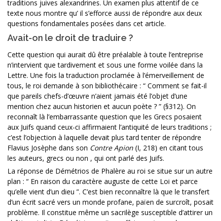
traditions juives alexandrines. Un examen plus attentif de ce
texte nous montre qu’ il s’efforce aussi de répondre aux deux
questions fondamentales posées dans cet article.
Avait-on le droit de traduire ?
Cette question qui aurait dû être préalable à toute l’entreprise
n’intervient que tardivement et sous une forme voilée dans la
Lettre. Une fois la traduction proclamée à l’émerveillement de
tous, le roi demande à son bibliothécaire : “ Comment se fait-il
que pareils chefs-d’œuvre n’aient jamais été l’objet d’une
mention chez aucun historien et aucun poète ? ” (§312). On
reconnaît là l’embarrassante question que les Grecs posaient
aux Juifs quand ceux-ci affirmaient l’antiquité de leurs traditions ;
c’est l’objection à laquelle devait plus tard tenter de répondre
Flavius Josèphe dans son
Contre Apion
(I, 218) en citant tous
les auteurs, grecs ou non , qui ont parlé des Juifs.
La réponse de Démétrios de Phalère au roi se situe sur un autre
plan : “ En raison du caractère auguste de cette Loi et parce
qu’elle vient d’un dieu ”. C’est bien reconnaître là que le transfert
d’un écrit sacré vers un monde profane, païen de surcroît, posait
problème. Il constitue même un sacrilège susceptible d’attirer un