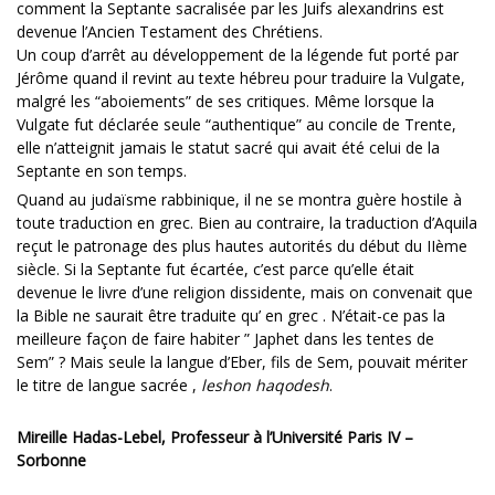
comment la Septante sacralisée par les Juifs alexandrins est
devenue l’Ancien Testament des Chrétiens.
Un coup d’arrêt au développement de la légende fut porté par
Jérôme quand il revint au texte hébreu pour traduire la Vulgate,
malgré les “aboiements” de ses critiques. Même lorsque la
Vulgate fut déclarée seule “authentique” au concile de Trente,
elle n’atteignit jamais le statut sacré qui avait été celui de la
Septante en son temps.
Quand au judaïsme rabbinique, il ne se montra guère hostile à
toute traduction en grec. Bien au contraire, la traduction d’Aquila
reçut le patronage des plus hautes autorités du début du IIème
siècle. Si la Septante fut écartée, c’est parce qu’elle était
devenue le livre d’une religion dissidente, mais on convenait que
la Bible ne saurait être traduite qu’ en grec . N’était-ce pas la
meilleure façon de faire habiter ” Japhet dans les tentes de
Sem” ? Mais seule la langue d’Eber, fils de Sem, pouvait mériter
le titre de langue sacrée ,
leshon haqodesh
.
Mireille Hadas-Lebel, Professeur à l’Université Paris IV –
Sorbonne