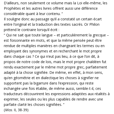
D’ailleurs, non seulement ce volume mais la Loi elle-même, les
Prophètes et les autres livres offrent aussi une différence
considérable quant à leur contenu. ”
Il souligne donc au passage qu’il a constaté un certain écart
entre l’original et la traduction des textes sacrés. Or Philon
prétend le contraire lorsqu’il écrit :
“ Qui ne sait que toute langue – et particulièrement la grecque –
est foisonnante en mots, et que la même pensée peut-être
rendue de multiples manières en changeant les termes ou en
employant des synonymes et en recherchant le mot propre
dans chaque cas ? Ce qui n’eut pas lieu, à ce que l’on dit, à
propos de notre code de lois, mais le mot propre chaldéen fut
rendu exactement par le même mot propre grec, parfaitement
adapté à la chose signifiée. De même, en effet, à mon sens,
qu’en géométrie et en dialectique les choses à signifier ne
supportent pas la bigarrure dans l’expression, qui reste
inchangée une fois établie, de même aussi, semble-t-il, ces
traducteurs découvrirent les expressions adaptées aux réalités à
exprimer, les seules ou les plus capables de rendre avec une
parfaite clarté les choses signifiées. ”
(
Mos
. II, 38-39)