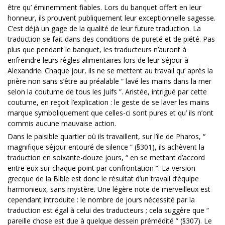
être qu’ éminemment fiables. Lors du banquet offert en leur
honneur, ils prouvent publiquement leur exceptionnelle sagesse.
C’est déjà un gage de la qualité de leur future traduction. La
traduction se fait dans des conditions de pureté et de piété. Pas
plus que pendant le banquet, les traducteurs n’auront à
enfreindre leurs règles alimentaires lors de leur séjour à
Alexandrie. Chaque jour, ils ne se mettent au travail qu’ après la
prière non sans s’être au préalable “ lavé les mains dans la mer
selon la coutume de tous les Juifs ”. Aristée, intrigué par cette
coutume, en reçoit l’explication : le geste de se laver les mains
marque symboliquement que celles-ci sont pures et qu’ ils n’ont
commis aucune mauvaise action.
Dans le paisible quartier où ils travaillent, sur l’île de Pharos, “
magnifique séjour entouré de silence ” (§301), ils achèvent la
traduction en soixante-douze jours, “ en se mettant d’accord
entre eux sur chaque point par confrontation ”. La version
grecque de la Bible est donc le résultat d’un travail d’équipe
harmonieux, sans mystère. Une légère note de merveilleux est
cependant introduite : le nombre de jours nécessité par la
traduction est égal à celui des traducteurs ; cela suggère que “
pareille chose est due à quelque dessein prémédité ” (§307). Le