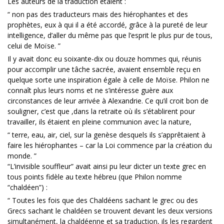
Les auteurs de la traduction étaient :
“ non pas des traducteurs mais des hiérophantes et des
prophètes, eux à qui il a été accordé, grâce à la pureté de leur
intelligence, d’aller du même pas que l’esprit le plus pur de tous,
celui de Moïse. ”
Il y avait donc eu soixante-dix ou douze hommes qui, réunis
pour accomplir une tâche sacrée, avaient ensemble reçu en
quelque sorte une inspiration égale à celle de Moïse. Philon ne
connaît plus leurs noms et ne s’intéresse guère aux
circonstances de leur arrivée à Alexandrie. Ce qu’il croit bon de
souligner, c’est que ,dans la retraite où ils s’établirent pour
travailler, ils étaient en pleine communion avec la nature,
“ terre, eau, air, ciel, sur la genèse desquels ils s’apprêtaient à
faire les hiérophantes – car la Loi commence par la création du
monde. ”
“L’invisible souffleur” avait ainsi pu leur dicter un texte grec en
tous points fidèle au texte hébreu (que Philon nomme
“chaldéen”) :
“ Toutes les fois que des Chaldéens sachant le grec ou des
Grecs sachant le chaldéen se trouvent devant les deux versions
simultanément, la chaldéenne et sa traduction, ils les regardent