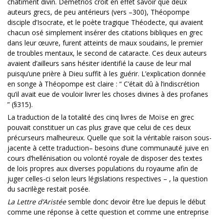
châtiment divin. Démétrios croit en effet savoir que deux
auteurs grecs, de peu antérieurs (vers –300), Théopompe
disciple d’Isocrate, et le poète tragique Théodecte, qui avaient
chacun osé simplement insérer des citations bibliques en grec
dans leur œuvre, furent atteints de maux soudains, le premier
de troubles mentaux, le second de cataracte. Ces deux auteurs
avaient d’ailleurs sans hésiter identifié la cause de leur mal
puisqu’une prière à Dieu suffit à les guérir. L’explication donnée
en songe à Théopompe est claire : “ C’était dû à l’indiscrétion
qu’il avait eue de vouloir livrer les choses divines à des profanes
” (§315).
La traduction de la totalité des cinq livres de Moïse en grec
pouvait constituer un cas plus grave que celui de ces deux
précurseurs malheureux. Quelle que soit la véritable raison sous-
jacente à cette traduction– besoins d’une communauté juive en
cours d’hellénisation ou volonté royale de disposer des textes
de lois propres aux diverses populations du royaume afin de
juger celles-ci selon leurs législations respectives – , la question
du sacrilège restait posée.
La Lettre d’Aristée
semble donc devoir être lue depuis le début
comme une réponse à cette question et comme une entreprise