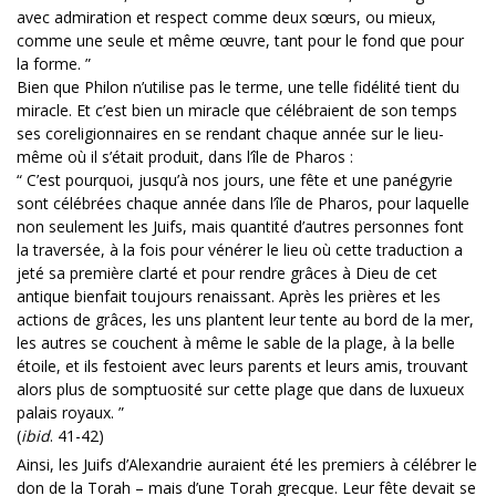
avec admiration et respect comme deux sœurs, ou mieux,
comme une seule et même œuvre, tant pour le fond que pour
la forme. ”
Bien que Philon n’utilise pas le terme, une telle fidélité tient du
miracle. Et c’est bien un miracle que célébraient de son temps
ses coreligionnaires en se rendant chaque année sur le lieu-
même où il s’était produit, dans l’île de Pharos :
“ C’est pourquoi, jusqu’à nos jours, une fête et une panégyrie
sont célébrées chaque année dans l’île de Pharos, pour laquelle
non seulement les Juifs, mais quantité d’autres personnes font
la traversée, à la fois pour vénérer le lieu où cette traduction a
jeté sa première clarté et pour rendre grâces à Dieu de cet
antique bienfait toujours renaissant. Après les prières et les
actions de grâces, les uns plantent leur tente au bord de la mer,
les autres se couchent à même le sable de la plage, à la belle
étoile, et ils festoient avec leurs parents et leurs amis, trouvant
alors plus de somptuosité sur cette plage que dans de luxueux
palais royaux. ”
(
ibid
. 41-42)
Ainsi, les Juifs d’Alexandrie auraient été les premiers à célébrer le
don de la Torah – mais d’une Torah grecque. Leur fête devait se