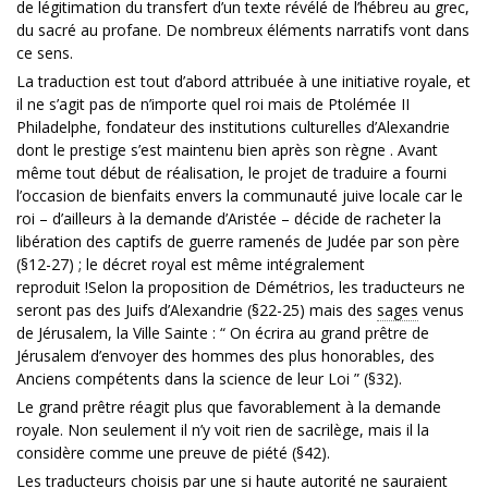
de légitimation du transfert d’un texte révélé de l’hébreu au grec,
du sacré au profane. De nombreux éléments narratifs vont dans
ce sens.
La traduction est tout d’abord attribuée à une initiative royale, et
il ne s’agit pas de n’importe quel roi mais de Ptolémée II
Philadelphe, fondateur des institutions culturelles d’Alexandrie
dont le prestige s’est maintenu bien après son règne . Avant
même tout début de réalisation, le projet de traduire a fourni
l’occasion de bienfaits envers la communauté juive locale car le
roi – d’ailleurs à la demande d’Aristée – décide de racheter la
libération des captifs de guerre ramenés de Judée par son père
(§12-27) ; le décret royal est même intégralement
reproduit !Selon la proposition de Démétrios, les traducteurs ne
seront pas des Juifs d’Alexandrie (§22-25) mais des
sages
venus
de Jérusalem, la Ville Sainte : “ On écrira au grand prêtre de
Jérusalem d’envoyer des hommes des plus honorables, des
Anciens compétents dans la science de leur Loi ” (§32).
Le grand prêtre réagit plus que favorablement à la demande
royale. Non seulement il n’y voit rien de sacrilège, mais il la
considère comme une preuve de piété (§42).
Les traducteurs choisis par une si haute autorité ne sauraient