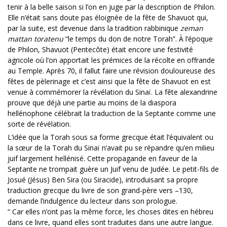
tenir à la belle saison si l’on en juge par la description de Philon.
Elle n’était sans doute pas éloignée de la fête de Shavuot qui,
par la suite, est devenue dans la tradition rabbinique
zeman
mattan toratenu
“le temps du don de notre Torah”. À l’époque
de Philon, Shavuot (Pentecôte) était encore une festivité
agricole où l’on apportait les prémices de la récolte en offrande
au Temple. Après 70, il fallut faire une révision douloureuse des
fêtes de pèlerinage et c’est ainsi que la fête de Shavuot en est
venue à commémorer la révélation du Sinaï. La fête alexandrine
prouve que déjà une partie au moins de la diaspora
hellénophone célébrait la traduction de la Septante comme une
sorte de révélation.
L’idée que la Torah sous sa forme grecque était l’équivalent ou
la sœur de la Torah du Sinaï n’avait pu se répandre qu’en milieu
juif largement hellénisé. Cette propagande en faveur de la
Septante ne trompait guère un Juif venu de Judée. Le petit-fils de
Josué (Jésus) Ben Sira (ou Siracide), introduisant sa propre
traduction grecque du livre de son grand-père vers –130,
demande l’indulgence du lecteur dans son prologue.
“ Car elles n’ont pas la même force, les choses dites en hébreu
dans ce livre, quand elles sont traduites dans une autre langue.