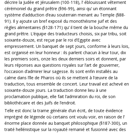
décrire la Judée et Jérusalem (100-118), l’ éblouissant vêtement
cérémoniel du grand prêtre (§96-99), ainsi qu’ un étonnant
système d’adduction d’eau souterrain menant au Temple (§88-
91). Il y ajoute un bref exposé du monothéisme juif et des
règles alimentaires (§128-171) qu’ il tient de la bouche même du
grand prêtre. L’équipe des traducteurs choisis, six par tribu, soit
soixante-douze, est reçue par le roi d’Egypte avec
empressement. Un banquet de sept jours, conforme à leurs lois,
est organisé en leur honneur : ils parlent chacun à leur tour, dix
les premiers soirs, onze les deux derniers soirs et donnent, par
leurs réponses aux questions royales sur l’art de gouverner,
l’occasion d’admirer leur sagesse. Ils sont enfin installés au
calme dans l’île de Pharos où ils se mettent à l’œuvre de la
traduction, tous ensemble de concert. Leur travail est achevé en
soixante-douze jours. La traduction donne lieu à une
proclamation publique, elle fait l’admiration du roi, de son
bibliothécaire et des Juifs de l’endroit.
Telle est donc la trame générale d’un écrit, de toute évidence
imprégné de légende où certains ont voulu voir, en raison de l’
énorme place donnée au banquet philosophique (§187-300), un
traité hellénistique sur la royauté remanié et fusionné avec des