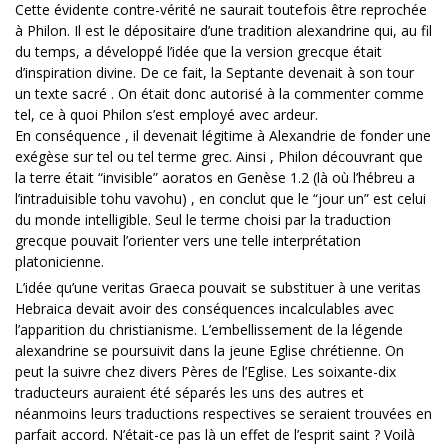
Cette évidente contre-vérité ne saurait toutefois être reprochée
à Philon. Il est le dépositaire d’une tradition alexandrine qui, au fil
du temps, a développé l’idée que la version grecque était
d’inspiration divine. De ce fait, la Septante devenait à son tour
un texte sacré . On était donc autorisé à la commenter comme
tel, ce à quoi Philon s’est employé avec ardeur.
En conséquence , il devenait légitime à Alexandrie de fonder une
exégèse sur tel ou tel terme grec. Ainsi , Philon découvrant que
la terre était “invisible” aoratos en Genèse 1.2 (là où l’hébreu a
l’intraduisible tohu vavohu) , en conclut que le “jour un” est celui
du monde intelligible. Seul le terme choisi par la traduction
grecque pouvait l’orienter vers une telle interprétation
platonicienne.
L’idée qu’une veritas Graeca pouvait se substituer à une veritas
Hebraica devait avoir des conséquences incalculables avec
l’apparition du christianisme. L’embellissement de la légende
alexandrine se poursuivit dans la jeune Eglise chrétienne. On
peut la suivre chez divers Pères de l’Eglise. Les soixante-dix
traducteurs auraient été séparés les uns des autres et
néanmoins leurs traductions respectives se seraient trouvées en
parfait accord. N’était-ce pas là un effet de l’esprit saint ? Voilà