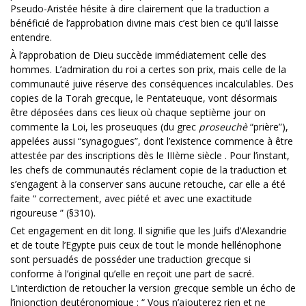
Pseudo-Aristée hésite à dire clairement que la traduction a
bénéficié de l’approbation divine mais c’est bien ce qu’il laisse
entendre.
À l’approbation de Dieu succède immédiatement celle des
hommes. L’admiration du roi a certes son prix, mais celle de la
communauté juive réserve des conséquences incalculables. Des
copies de la Torah grecque, le Pentateuque, vont désormais
être déposées dans ces lieux où chaque septième jour on
commente la Loi, les proseuques (du grec
proseuchè
“prière”),
appelées aussi “synagogues”, dont l’existence commence à être
attestée par des inscriptions dès le IIIème siècle . Pour l’instant,
les chefs de communautés réclament copie de la traduction et
s’engagent à la conserver sans aucune retouche, car elle a été
faite “ correctement, avec piété et avec une exactitude
rigoureuse ” (§310).
Cet engagement en dit long. Il signifie que les Juifs d’Alexandrie
et de toute l’Egypte puis ceux de tout le monde hellénophone
sont persuadés de posséder une traduction grecque si
conforme à l’original qu’elle en reçoit une part de sacré.
L’interdiction de retoucher la version grecque semble un écho de
l’injonction deutéronomique : “ Vous n’ajouterez rien et ne