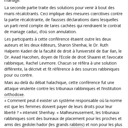
mariage.
La seconde partie traite des solutions pour venir à bout des
maris récalcitrants. Ceci implique des mesures cœrcitives contre
la partie récalcitrante, de fausses déclarations dans lesquelles
un parti rend compte de tares cachées qui rendraient le contrat
de mariage caduc, d’où son annulation.
Les participants à cette conférence étaient outre les deux
auteurs et les deux éditeurs, Sharon Shenhai, le Dr. Ruth
Halperin Kaderi de la faculté de droit à l’université de Bar Ilan, le
Dr. Aviad Hacohen, doyen de l’Ecole de droit Shaarei et l’avocate
rabbinique, Rachel Levmore. Chacun se référa à une solution
différente, la décrivit et fit référence à des sources rabbiniques
pour ou contre.
Mais au-delà du débat halachique, cette conférence fut une
attaque virulente contre les tribunaux rabbiniques et l’institution
orthodoxe
.
« Comment peut-il exister un système responsable où la norme
est que les femmes doivent payer de leurs droits pour leur
liberté ? » intervint Shenhay. « Malheureusement, les tribunaux
rabbiniques sont des bureaux de placement pour les proches et
amis des gedolei hador (les grands
rabbins
) et non pour les plus