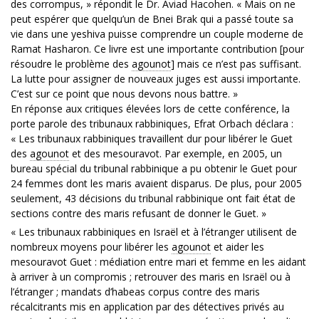
des corrompus, » répondit le Dr. Aviad Hacohen. « Mais on ne
peut espérer que quelqu’un de Bnei Brak qui a passé toute sa
vie dans une yeshiva puisse comprendre un couple moderne de
Ramat Hasharon. Ce livre est une importante contribution [pour
résoudre le problème des
agounot
] mais ce n’est pas suffisant.
La lutte pour assigner de nouveaux juges est aussi importante.
C’est sur ce point que nous devons nous battre. »
En réponse aux critiques élevées lors de cette conférence, la
porte parole des tribunaux rabbiniques, Efrat Orbach déclara :
« Les tribunaux rabbiniques travaillent dur pour libérer le Guet
des
agounot
et des mesouravot. Par exemple, en 2005, un
bureau spécial du tribunal rabbinique a pu obtenir le Guet pour
24 femmes dont les maris avaient disparus. De plus, pour 2005
seulement, 43 décisions du tribunal rabbinique ont fait état de
sections contre des maris refusant de donner le Guet. »
« Les tribunaux rabbiniques en Israël et à l’étranger utilisent de
nombreux moyens pour libérer les
agounot
et aider les
mesouravot Guet : médiation entre mari et femme en les aidant
à arriver à un compromis ; retrouver des maris en Israël ou à
l’étranger ; mandats d’habeas corpus contre des maris
récalcitrants mis en application par des détectives privés au