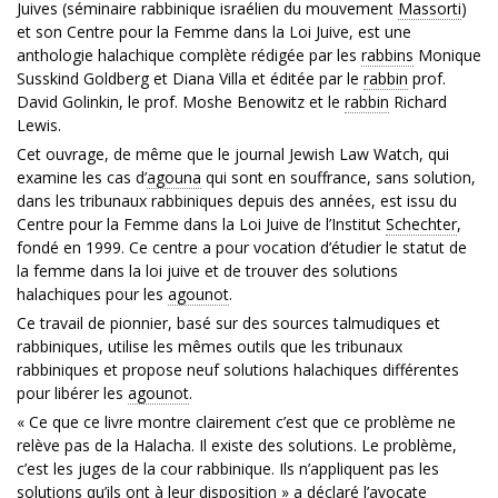
Juives (séminaire rabbinique israélien du mouvement
Massorti
)
et son Centre pour la Femme dans la Loi Juive, est une
anthologie halachique complète rédigée par les
rabbins
Monique
Susskind Goldberg et Diana Villa et éditée par le
rabbin
prof.
David Golinkin, le prof. Moshe Benowitz et le
rabbin
Richard
Lewis.
Cet ouvrage, de même que le journal Jewish Law Watch, qui
examine les cas d’
agouna
qui sont en souffrance, sans solution,
dans les tribunaux rabbiniques depuis des années, est issu du
Centre pour la Femme dans la Loi Juive de l’Institut
Schechter
,
fondé en 1999. Ce centre a pour vocation d’étudier le statut de
la femme dans la loi juive et de trouver des solutions
halachiques pour les
agounot
.
Ce travail de pionnier, basé sur des sources talmudiques et
rabbiniques, utilise les mêmes outils que les tribunaux
rabbiniques et propose neuf solutions halachiques différentes
pour libérer les
agounot
.
« Ce que ce livre montre clairement c’est que ce problème ne
relève pas de la Halacha. Il existe des solutions. Le problème,
c’est les juges de la cour rabbinique. Ils n’appliquent pas les
solutions qu’ils ont à leur disposition » a déclaré l’avocate