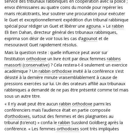
service des tribunaux rabbiniques en coopération avec la police ;
envoi d’émissaires au quatre coins du monde pour repérer les
maris récalcitrants, leur soutirer une procuration pour exécuter
le Guet et exceptionnellement expédition d’un tribunal rabbinique
spécial pour rédiger un Guet et libérer une
agouna
. » Le
rabbin
Eli Ben Dahan, directeur général des tribunaux rabbiniques,
exprima son désir de voir tous les cas d’
agounot
et de
mesouravot Guet rapidement résolus.
Mais la question reste : quelle influence peut avoir sur
l’institution
orthodoxe
un livre écrit par deux femmes
rabbins
massorti
(
conservative
) ? Cela restera-t-il seulement un exercice
académique ? Un
rabbin
orthodoxe
invité à la conférence s’est
désisté à la dernière minute vraisemblablement à cause de
pressions exercées sur lui. Un des orateurs affilié aux tribunaux
rabbiniques a demandé de ne pas être présenté comme tel mais
sous un autre titre.
« Il n’y avait peut être aucun
rabbin
orthodoxe
parmi les
conférenciers mais l’audience était en partie composée
d’
orthodoxes
, surtout des femmes et des plaignantes au
tribunal (to’enot) » confia le
rabbin
Susskind Goldberg après la
conférence. « Les femmes
orthodoxes
sont très impliquées