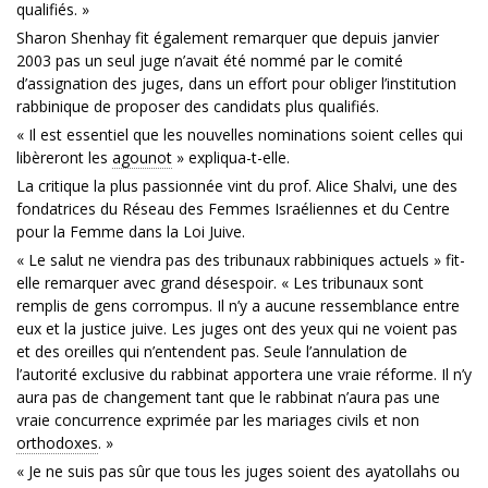
qualifiés. »
Sharon Shenhay fit également remarquer que depuis janvier
2003 pas un seul juge n’avait été nommé par le comité
d’assignation des juges, dans un effort pour obliger l’institution
rabbinique de proposer des candidats plus qualifiés.
« Il est essentiel que les nouvelles nominations soient celles qui
libèreront les
agounot
» expliqua-t-elle.
La critique la plus passionnée vint du prof. Alice Shalvi, une des
fondatrices du Réseau des Femmes Israéliennes et du Centre
pour la Femme dans la Loi Juive.
« Le salut ne viendra pas des tribunaux rabbiniques actuels » fit-
elle remarquer avec grand désespoir. « Les tribunaux sont
remplis de gens corrompus. Il n’y a aucune ressemblance entre
eux et la justice juive. Les juges ont des yeux qui ne voient pas
et des oreilles qui n’entendent pas. Seule l’annulation de
l’autorité exclusive du rabbinat apportera une vraie réforme. Il n’y
aura pas de changement tant que le rabbinat n’aura pas une
vraie concurrence exprimée par les mariages civils et non
orthodoxes
. »
« Je ne suis pas sûr que tous les juges soient des ayatollahs ou