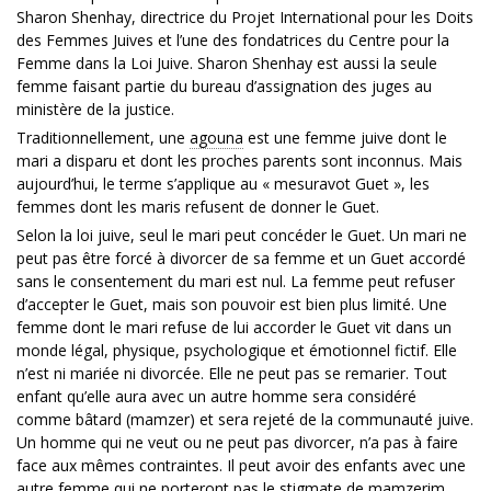
Sharon Shenhay, directrice du Projet International pour les Doits
des Femmes Juives et l’une des fondatrices du Centre pour la
Femme dans la Loi Juive. Sharon Shenhay est aussi la seule
femme faisant partie du bureau d’assignation des juges au
ministère de la justice.
Traditionnellement, une
agouna
est une femme juive dont le
mari a disparu et dont les proches parents sont inconnus. Mais
aujourd’hui, le terme s’applique au « mesuravot Guet », les
femmes dont les maris refusent de donner le Guet.
Selon la loi juive, seul le mari peut concéder le Guet. Un mari ne
peut pas être forcé à divorcer de sa femme et un Guet accordé
sans le consentement du mari est nul. La femme peut refuser
d’accepter le Guet, mais son pouvoir est bien plus limité. Une
femme dont le mari refuse de lui accorder le Guet vit dans un
monde légal, physique, psychologique et émotionnel fictif. Elle
n’est ni mariée ni divorcée. Elle ne peut pas se remarier. Tout
enfant qu’elle aura avec un autre homme sera considéré
comme bâtard (mamzer) et sera rejeté de la communauté juive.
Un homme qui ne veut ou ne peut pas divorcer, n’a pas à faire
face aux mêmes contraintes. Il peut avoir des enfants avec une
autre femme qui ne porteront pas le stigmate de mamzerim.