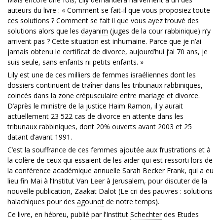
auteurs du livre : « Comment se fait-il que vous proposiez toute
ces solutions ? Comment se fait il que vous ayez trouvé des
solutions alors que les
dayanim
(juges de la cour rabbinique) n’y
arrivent pas ? Cette situation est inhumaine. Parce que je n’ai
jamais obtenu le certificat de divorce, aujourd’hui j’ai 70 ans, je
suis seule, sans enfants ni petits enfants. »
Lily est une de ces milliers de femmes israéliennes dont les
dossiers continuent de traîner dans les tribunaux rabbiniques,
coincés dans la zone crépusculaire entre mariage et divorce.
D’après le ministre de la justice Haim Ramon, il y aurait
actuellement 23 522 cas de divorce en attente dans les
tribunaux rabbiniques, dont 20% ouverts avant 2003 et 25
datant d’avant 1991.
C’est la souffrance de ces femmes ajoutée aux frustrations et à
la colère de ceux qui essaient de les aider qui est ressorti lors de
la conférence académique annuelle Sarah Becker Frank, qui a eu
lieu fin Mai à l’Institut Van Leer à Jerusalem, pour discuter de la
nouvelle publication, Zaakat Dalot (Le cri des pauvres : solutions
halachiques pour des
agounot
de notre temps).
Ce livre, en hébreu, publié par l’Institut
Schechter
des Etudes