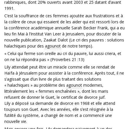
rabbiniques, dont 20% ouverts avant 2003 et 25 datant d’avant
1991.
C’est la souffrance de ces femmes ajoutée aux frustrations et à
la colère de ceux qui essaient de les aider qui est ressorti lors de
la conférence académique annuelle Sarah Becker Frank, qui a eu
lieu fin Mai à l’Institut Van Leer à Jerusalem, pour discuter de la
nouvelle publication, Zaakat Dalot (Le cri des pauvres : solutions
halachiques pour des
agounot
de notre temps).
« Celui qui ferme son oreille au cri du pauvre, lui aussi criera, et
on ne lui répondra pas » (Proverbes 21 :13)
Lily attendait peut être un miracle comme elle se rendait de
Haïfa à Jérusalem pour assister à la conférence. Après tout, il ne
s’agissait que d’un livre de plus traitant des solutions
« halachiques » au problème des
agounot
modernes,
littéralement les « femmes enchaînées », dont les maris
refusent de donner le Guet, le certificat de divorce juif.
Lily a déposé sa demande de divorce en 1968 et elle attend
toujours son Guet. Avec les années, elle s’est résignée à la
futilité du système, a changé de nom et a commencé une
nouvelle vie.
Mais encore une fois, Lily demandera naïvement à un des