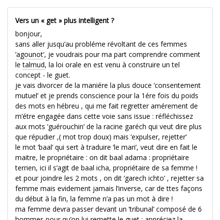
Vers un « get » plus intelligent ?
bonjour,
sans aller jusqu’au probléme révoltant de ces femmes
’
agounot
’, je voudrais pour ma part comprendre comment
le
talmud
, la loi orale en est venu à construire un tel
concept - le guet.
je vais divorcer de la maniére la plus douce ’consentement
mutuel’ et je prends conscience pour la 1ére fois du poids
des mots en hébreu , qui me fait regretter amérement de
m’étre engagée dans cette voie sans issue : réfléchissez
aux mots ’guérouchin’ de la racine garéch qui veut dire plus
que répudier ,( mot trop doux) mais ’expulser, rejetter’
le mot ’baal’ qui sert à traduire ’le mari’, veut dire en fait le
maitre, le propriétaire : on dit baal adama : propriétaire
terrien, ici il s’agit de baal icha, propriétaire de sa femme !
et pour joindre les 2 mots , on dit ’garech ichto’ , rejetter sa
femme mais evidement jamais l’inverse, car de ttes façons
du début à la fin, la femme n’a pas un mot à dire !
ma femme devra passer devant un ’tribunal’ composé de 6
hommes pour qu’on lui remette le guet : appréciez la