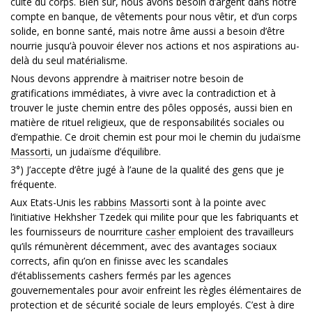
culte du corps. Bien sûr, nous avons besoin d’argent dans notre
compte en banque, de vêtements pour nous vêtir, et d’un corps
solide, en bonne santé, mais notre âme aussi a besoin d’être
nourrie jusqu’à pouvoir élever nos actions et nos aspirations au-
delà du seul matérialisme.
Nous devons apprendre à maitriser notre besoin de
gratifications immédiates, à vivre avec la contradiction et à
trouver le juste chemin entre des pôles opposés, aussi bien en
matière de rituel religieux, que de responsabilités sociales ou
d’empathie. Ce droit chemin est pour moi le chemin du judaïsme
Massorti
, un judaïsme d’équilibre.
3°) J’accepte d’être jugé à l’aune de la qualité des gens que je
fréquente.
Aux Etats-Unis les
rabbins
Massorti
sont à la pointe avec
l’initiative Hekhsher Tzedek qui milite pour que les fabriquants et
les fournisseurs de nourriture
casher
emploient des travailleurs
qu’ils rémunèrent décemment, avec des avantages sociaux
corrects, afin qu’on en finisse avec les scandales
d’établissements cashers fermés par les agences
gouvernementales pour avoir enfreint les règles élémentaires de
protection et de sécurité sociale de leurs employés. C’est à dire