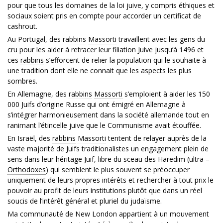
pour que tous les domaines de la loi juive, y compris éthiques et
sociaux soient pris en compte pour accorder un certificat de
cashrout.
Au Portugal, des
rabbins
Massorti
travaillent avec les gens du
cru pour les aider à retracer leur filiation Juive jusqu’à 1496 et
ces
rabbins
s’efforcent de relier la population qui le souhaite à
une tradition dont elle ne connait que les aspects les plus
sombres.
En Allemagne, des
rabbins
Massorti
s’emploient à aider les 150
000 Juifs d’origine Russe qui ont émigré en Allemagne à
s’intégrer harmonieusement dans la société allemande tout en
ranimant l’étincelle juive que le Communisme avait étouffée.
En Israël, des
rabbins
Massorti
tentent de relayer auprès de la
vaste majorité de Juifs traditionalistes un engagement plein de
sens dans leur héritage Juif, libre du sceau des
Haredim
(ultra –
Orthodoxes
) qui semblent le plus souvent se préoccuper
uniquement de leurs propres intérêts et rechercher à tout prix le
pouvoir au profit de leurs institutions plutôt que dans un réel
soucis de l’intérêt général et pluriel du judaïsme.
Ma communauté de New London appartient à un mouvement