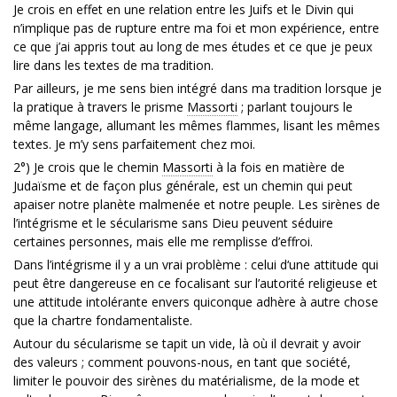
Je crois en effet en une relation entre les Juifs et le Divin qui
n’implique pas de rupture entre ma foi et mon expérience, entre
ce que j’ai appris tout au long de mes études et ce que je peux
lire dans les textes de ma tradition.
Par ailleurs, je me sens bien intégré dans ma tradition lorsque je
la pratique à travers le prisme
Massorti
; parlant toujours le
même langage, allumant les mêmes flammes, lisant les mêmes
textes. Je m’y sens parfaitement chez moi.
2°) Je crois que le chemin
Massorti
à la fois en matière de
Judaïsme et de façon plus générale, est un chemin qui peut
apaiser notre planète malmenée et notre peuple. Les sirènes de
l’intégrisme et le sécularisme sans Dieu peuvent séduire
certaines personnes, mais elle me remplisse d’effroi.
Dans l’intégrisme il y a un vrai problème : celui d‘une attitude qui
peut être dangereuse en ce focalisant sur l’autorité religieuse et
une attitude intolérante envers quiconque adhère à autre chose
que la chartre fondamentaliste.
Autour du sécularisme se tapit un vide, là où il devrait y avoir
des valeurs ; comment pouvons-nous, en tant que société,
limiter le pouvoir des sirènes du matérialisme, de la mode et