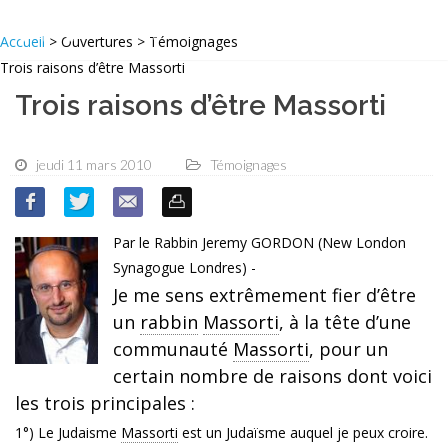
Accueil
> Ouvertures > Témoignages
Trois raisons d’être Massorti
Trois raisons d’être Massorti
jeudi 11 mars 2010
Témoignages
Par le Rabbin Jeremy GORDON (New London
Synagogue Londres) -
Je me sens extrêmement fier d’être
un
rabbin
Massorti
, à la tête d’une
communauté
Massorti
, pour un
certain nombre de raisons dont voici
les trois principales :
1°) Le Judaisme
Massorti
est un Judaïsme auquel je peux croire.