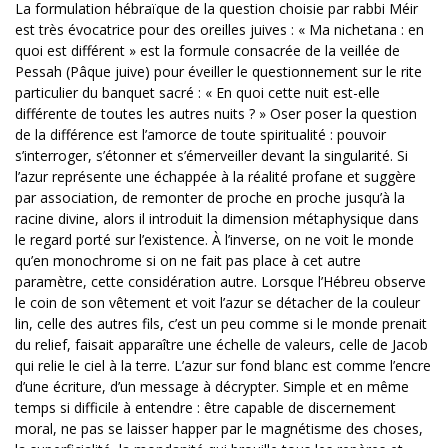
La formulation hébraïque de la question choisie par rabbi Méir
est très évocatrice pour des oreilles juives : « Ma nichetana : en
quoi est différent » est la formule consacrée de la veillée de
Pessah (Pâque juive) pour éveiller le questionnement sur le rite
particulier du banquet sacré : « En quoi cette nuit est-elle
différente de toutes les autres nuits ? » Oser poser la question
de la différence est l’amorce de toute spiritualité : pouvoir
s’interroger, s’étonner et s’émerveiller devant la singularité. Si
l’azur représente une échappée à la réalité profane et suggère
par association, de remonter de proche en proche jusqu’à la
racine divine, alors il introduit la dimension métaphysique dans
le regard porté sur l’existence. À l’inverse, on ne voit le monde
qu’en monochrome si on ne fait pas place à cet autre
paramètre, cette considération autre. Lorsque l’Hébreu observe
le coin de son vêtement et voit l’azur se détacher de la couleur
lin, celle des autres fils, c’est un peu comme si le monde prenait
du relief, faisait apparaître une échelle de valeurs, celle de Jacob
qui relie le ciel à la terre. L’azur sur fond blanc est comme l’encre
d’une écriture, d’un message à décrypter. Simple et en même
temps si difficile à entendre : être capable de discernement
moral, ne pas se laisser happer par le magnétisme des choses,