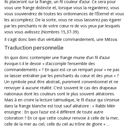
Ils placeront sur la frange, un fil couleur d’azur. Ce sera pour
vous une frange distincte et, lorsque vous la regarderez, vous
vous souviendrez de toutes les ordonnances de l’Éternel et vous
les accomplirez. De la sorte, vous ne vous laisserez pas égarer
par les penchants ni de votre cœur ni de vos yeux par lesquels
vous vous avilissez (Nombres 15,37-39).
Il s’agit donc bien d’un véritable commandement, une Mitsva.
Traduction personnelle
En quoi donc contempler une frange munie d’un fil d’azur
évoque-t-il le devoir « d’accomplir l’ensemble des
commandements » ? En quoi est-ce un rempart pour « ne pas
se laisser entraîner par les penchants du cœur et des yeux » ?
Un symbole peut être abstrait, purement conventionnel et ne
renvoyer à aucune réalité. C’est souvent le cas des drapeaux
nationaux dont les couleurs sont le plus souvent aléatoires.
Mais à en croire la lecture talmudique, le fil d’azur qui s’insinue
dans la frange blanche est tout sauf aléatoire : « Rabbi Méir
enseigne : En quoi l’azur est-il différent de toute autre
coloration ? En ce que cette couleur renvoie à celle de la mer,
celle de la mer au ciel, celle du ciel au trône de gloire » …