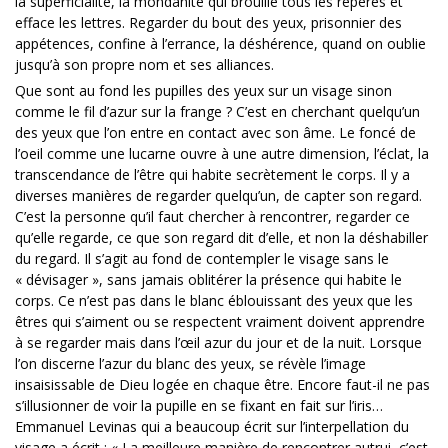
la superficialité, la mondanité qui brouille tous les repères et
efface les lettres. Regarder du bout des yeux, prisonnier des
appétences, confine à l’errance, la déshérence, quand on oublie
jusqu’à son propre nom et ses alliances.
Que sont au fond les pupilles des yeux sur un visage sinon
comme le fil d’azur sur la frange ? C’est en cherchant quelqu’un
des yeux que l’on entre en contact avec son âme. Le foncé de
l’oeil comme une lucarne ouvre à une autre dimension, l’éclat, la
transcendance de l’être qui habite secrètement le corps. Il y a
diverses manières de regarder quelqu’un, de capter son regard.
C’est la personne qu’il faut chercher à rencontrer, regarder ce
qu’elle regarde, ce que son regard dit d’elle, et non la déshabiller
du regard. Il s’agit au fond de contempler le visage sans le
« dévisager », sans jamais oblitérer la présence qui habite le
corps. Ce n’est pas dans le blanc éblouissant des yeux que les
êtres qui s’aiment ou se respectent vraiment doivent apprendre
à se regarder mais dans l’œil azur du jour et de la nuit. Lorsque
l’on discerne l’azur du blanc des yeux, se révèle l’image
insaisissable de Dieu logée en chaque être. Encore faut-il ne pas
s’illusionner de voir la pupille en se fixant en fait sur l’iris…
Emmanuel Levinas qui a beaucoup écrit sur l’interpellation du
visage a écrit : « La meilleure manière de rencontrer autrui, c’est