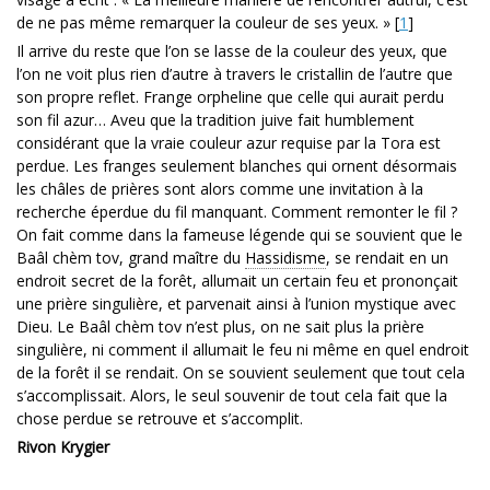
de ne pas même remarquer la couleur de ses yeux. »
[
1
]
Il arrive du reste que l’on se lasse de la couleur des yeux, que
l’on ne voit plus rien d’autre à travers le cristallin de l’autre que
son propre reflet. Frange orpheline que celle qui aurait perdu
son fil azur… Aveu que la tradition juive fait humblement
considérant que la vraie couleur azur requise par la Tora est
perdue. Les franges seulement blanches qui ornent désormais
les châles de prières sont alors comme une invitation à la
recherche éperdue du fil manquant. Comment remonter le fil ?
On fait comme dans la fameuse légende qui se souvient que le
Baâl chèm tov, grand maître du
Hassidisme
, se rendait en un
endroit secret de la forêt, allumait un certain feu et prononçait
une prière singulière, et parvenait ainsi à l’union mystique avec
Dieu. Le Baâl chèm tov n’est plus, on ne sait plus la prière
singulière, ni comment il allumait le feu ni même en quel endroit
de la forêt il se rendait. On se souvient seulement que tout cela
s’accomplissait. Alors, le seul souvenir de tout cela fait que la
chose perdue se retrouve et s’accomplit.
Rivon Krygier