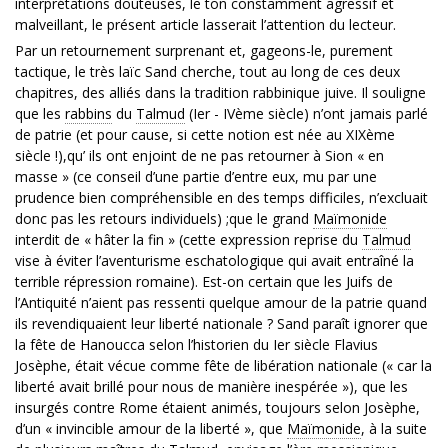
interprétations douteuses, le ton constamment agressif et
malveillant, le présent article lasserait l’attention du lecteur.
Par un retournement surprenant et, gageons-le, purement
tactique, le très laïc Sand cherche, tout au long de ces deux
chapitres, des alliés dans la tradition rabbinique juive. Il souligne
que les
rabbins
du
Talmud
(Ier - IVème siècle) n’ont jamais parlé
de patrie (et pour cause, si cette notion est née au XIXème
siècle !),qu’ ils ont enjoint de ne pas retourner à Sion « en
masse » (ce conseil d’une partie d’entre eux, mu par une
prudence bien compréhensible en des temps difficiles, n’excluait
donc pas les retours individuels) ;que le grand
Maïmonide
interdit de « hâter la fin » (cette expression reprise du
Talmud
vise à éviter l’aventurisme eschatologique qui avait entraîné la
terrible répression romaine). Est-on certain que les Juifs de
l’Antiquité n’aient pas ressenti quelque amour de la patrie quand
ils revendiquaient leur liberté nationale ? Sand paraît ignorer que
la fête de Hanoucca selon l’historien du Ier siècle Flavius
Josèphe, était vécue comme fête de libération nationale (« car la
liberté avait brillé pour nous de manière inespérée »), que les
insurgés contre Rome étaient animés, toujours selon Josèphe,
d’un « invincible amour de la liberté », que
Maïmonide
, à la suite