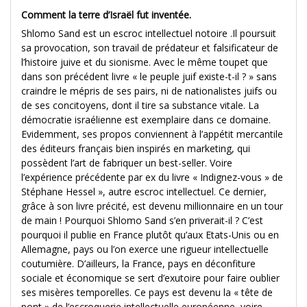
Comment la terre d’Israël fut inventée.
Shlomo Sand est un escroc intellectuel notoire .Il poursuit
sa provocation, son travail de prédateur et falsificateur de
l’histoire juive et du sionisme. Avec le même toupet que
dans son précédent livre « le peuple juif existe-t-il ? » sans
craindre le mépris de ses pairs, ni de nationalistes juifs ou
de ses concitoyens, dont il tire sa substance vitale. La
démocratie israélienne est exemplaire dans ce domaine.
Evidemment, ses propos conviennent à l’appétit mercantile
des éditeurs français bien inspirés en marketing, qui
possèdent l’art de fabriquer un best-seller. Voire
l’expérience précédente par ex du livre « Indignez-vous » de
Stéphane Hessel », autre escroc intellectuel. Ce dernier,
grâce à son livre précité, est devenu millionnaire en un tour
de main ! Pourquoi Shlomo Sand s’en priverait-il ? C’est
pourquoi il publie en France plutôt qu’aux Etats-Unis ou en
Allemagne, pays ou l’on exerce une rigueur intellectuelle
coutumière. D’ailleurs, la France, pays en déconfiture
sociale et économique se sert d’exutoire pour faire oublier
ses misères temporelles. Ce pays est devenu la « tête de
pont » de l’escroquerie intellectuelle européenne, voire