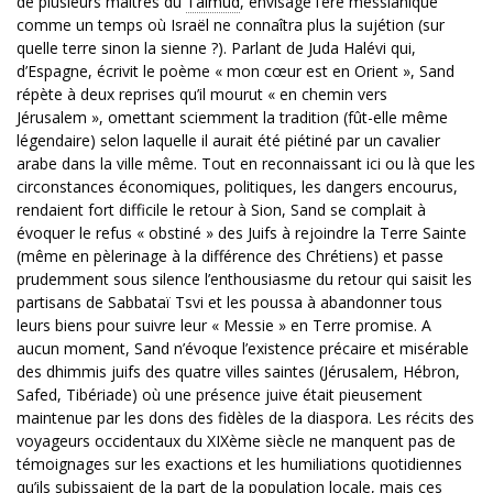
de plusieurs maîtres du
Talmud
, envisage l’ère messianique
comme un temps où Israël ne connaîtra plus la sujétion (sur
quelle terre sinon la sienne ?). Parlant de Juda Halévi qui,
d’Espagne, écrivit le poème « mon cœur est en Orient », Sand
répète à deux reprises qu’il mourut « en chemin vers
Jérusalem », omettant sciemment la tradition (fût-elle même
légendaire) selon laquelle il aurait été piétiné par un cavalier
arabe dans la ville même. Tout en reconnaissant ici ou là que les
circonstances économiques, politiques, les dangers encourus,
rendaient fort difficile le retour à Sion, Sand se complait à
évoquer le refus « obstiné » des Juifs à rejoindre la Terre Sainte
(même en pèlerinage à la différence des Chrétiens) et passe
prudemment sous silence l’enthousiasme du retour qui saisit les
partisans de Sabbataï Tsvi et les poussa à abandonner tous
leurs biens pour suivre leur « Messie » en Terre promise. A
aucun moment, Sand n’évoque l’existence précaire et misérable
des dhimmis juifs des quatre villes saintes (Jérusalem, Hébron,
Safed, Tibériade) où une présence juive était pieusement
maintenue par les dons des fidèles de la diaspora. Les récits des
voyageurs occidentaux du XIXème siècle ne manquent pas de
témoignages sur les exactions et les humiliations quotidiennes
qu’ils subissaient de la part de la population locale, mais ces