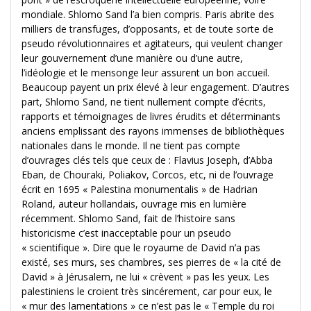
mondiale. Shlomo Sand l’a bien compris. Paris abrite des
milliers de transfuges, d’opposants, et de toute sorte de
pseudo révolutionnaires et agitateurs, qui veulent changer
leur gouvernement d’une manière ou d’une autre,
l’idéologie et le mensonge leur assurent un bon accueil.
Beaucoup payent un prix élevé à leur engagement. D’autres
part, Shlomo Sand, ne tient nullement compte d’écrits,
rapports et témoignages de livres érudits et déterminants
anciens emplissant des rayons immenses de bibliothèques
nationales dans le monde. Il ne tient pas compte
d’ouvrages clés tels que ceux de : Flavius Joseph, d’Abba
Eban, de Chouraki, Poliakov, Corcos, etc, ni de l’ouvrage
écrit en 1695 « Palestina monumentalis » de Hadrian
Roland, auteur hollandais, ouvrage mis en lumière
récemment. Shlomo Sand, fait de l’histoire sans
historicisme c’est inacceptable pour un pseudo
« scientifique ». Dire que le royaume de David n’a pas
existé, ses murs, ses chambres, ses pierres de « la cité de
David » à Jérusalem, ne lui « crèvent » pas les yeux. Les
palestiniens le croient très sincérement, car pour eux, le
« mur des
lamentations
» ce n’est pas le « Temple du roi