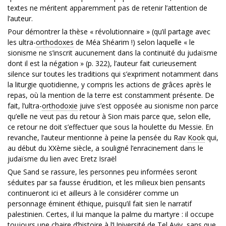
textes ne méritent apparemment pas de retenir l’attention de
l’auteur.
Pour démontrer la thèse « révolutionnaire » (qu’il partage avec
les ultra-
orthodoxes
de Méa Shéarim !) selon laquelle « le
sionisme ne s’inscrit aucunement dans la continuité du judaïsme
dont il est la négation » (p. 322), l’auteur fait curieusement
silence sur toutes les traditions qui s’expriment notamment dans
la liturgie quotidienne, y compris les actions de grâces après le
repas, où la mention de la terre est constamment présente. De
fait, l’ultra-
orthodoxie
juive s’est opposée au sionisme non parce
qu’elle ne veut pas du retour à Sion mais parce que, selon elle,
ce retour ne doit s’effectuer que sous la houlette du Messie. En
revanche, l’auteur mentionne à peine la pensée du Rav
Kook
qui,
au début du XXème siècle, a souligné l’enracinement dans le
judaïsme du lien avec Eretz Israël
Que Sand se rassure, les personnes peu informées seront
séduites par sa fausse érudition, et les milieux bien pensants
continueront ici et ailleurs à le considérer comme un
personnage éminent éthique, puisqu’il fait sien le narratif
palestinien. Certes, il lui manque la palme du martyre : il occupe
toujours une chaire d’histoire à l’Université de Tel Aviv, sans que