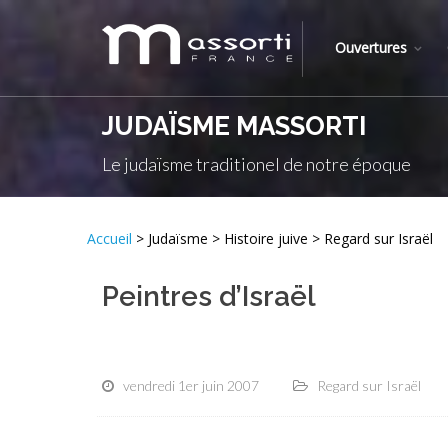
Ouvertures
JUDAÏSME MASSORTI
Le judaïsme traditionel de notre époque
Accueil
> Judaïsme > Histoire juive > Regard sur Israël
Peintres d’Israël
vendredi 1er juin 2007
Regard sur Israël