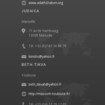
www.adathShalom.org
JUDAICA
Marseille
71 av de hambourg
13008 Marseille
Tél. +33 (0)7 83 50 86 79
binistis@yahoo.fr
BETH TIKVA
Toulouse
beth_tikvah@yahoo.fr
http://massorti-toulouse.fr/
Tél. +33 (0)6 13 79 17 65