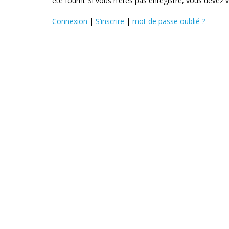
été fourni. Si vous n’êtes pas enregistré, vous devez v
Connexion
|
S’inscrire
|
mot de passe oublié ?