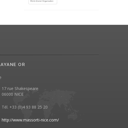
AYANE OR
e
17 rue Shakespeare
06000 NICE
Tél. +33 (0)4 93 88 25 20
http://www.massorti-nice.com/