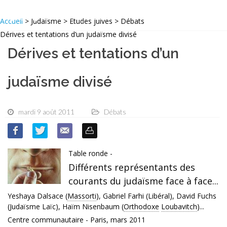
Accueil
> Judaïsme > Etudes juives > Débats
Dérives et tentations d’un judaïsme divisé
Dérives et tentations d’un
judaïsme divisé
mardi 9 août 2011
Débats
Table ronde -
Différents représentants des
courants du judaïsme face à face...
Yeshaya Dalsace (
Massorti
), Gabriel Farhi (Libéral), David Fuchs
(Judaïsme Laïc), Haïm Nisenbaum (
Orthodoxe
Loubavitch
)...
Centre communautaire - Paris, mars 2011