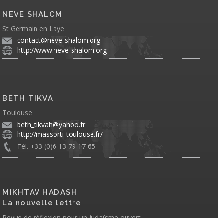
NEVE SHALOM
St Germain en Laye
contact@neve-shalom.org
http://www.neve-shalom.org
BETH TIKVA
Toulouse
beth_tikvah@yahoo.fr
http://massorti-toulouse.fr/
Tél. +33 (0)6 13 79 17 65
MIKHTAV HADASH
La nouvelle lettre
Revue de réflexion pour un judaïsme ouvert