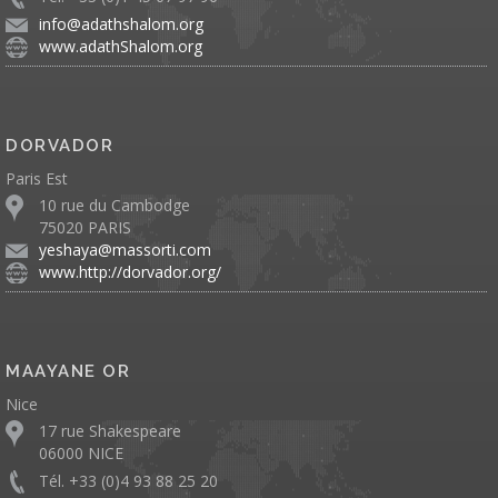
info@adathshalom.org
www.adathShalom.org
DORVADOR
Paris Est
10 rue du Cambodge
75020 PARIS
yeshaya@massorti.com
www.http://dorvador.org/
MAAYANE OR
Nice
17 rue Shakespeare
06000 NICE
Tél. +33 (0)4 93 88 25 20