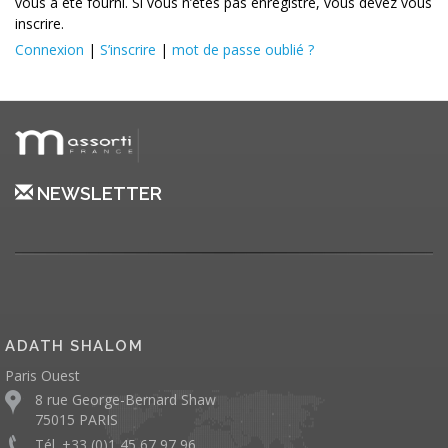
vous a été fourni. Si vous n’êtes pas enregistré, vous devez vous
inscrire.
Connexion
|
S’inscrire
|
mot de passe oublié ?
NEWSLETTER
ADATH SHALOM
Paris Ouest
8 rue George-Bernard Shaw
75015 PARIS
Tél. +33 (0)1 45 67 97 96