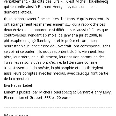
véritablement, « du côté des Juifs »… C’est Michel Houellebecq
qui se confie ainsi à Bernard-Henry Levy dans une de ses
dernières lettres.
Ils se connaissaient à peine ; c’est l’animosité qu’ils inspirent -ils
ont étrangement les mêmes ennemis…- qui a rapproché ces
deux écrivains en apparence si différents et aussi célèbres que
controversés. Pendant six mois, de janvier à juillet 2008, le
philosophe engagé flamboyant et le poète et romancier
neurasthénique, spécialiste de Lovecraft, ont correspondu sans
se voir ni se parler… Ils nous racontent d’où ils viennent, leur
père, leur mère, ce qu’ils croient, leur passion commune des
livres, les raisons qu’ils ont d’écrire, la littérature comme
travestissement , la poésie, la philosophie et puis ils règlent
aussi leurs comptes avec les médias, avec ceux qui font partie
de la « meute »…
Eva Hadas-Lebel
Ennemis publics, par Michel Houellebecq et Bernard-Henry Lévy,
Flammarion et Grasset, 333 p., 20 euros.
Messages