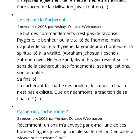
Il s’agissait également de remettre l’hébreu à l’honneur,
fibre sacrée de la civilisation juive, tout en (…)
Le sens de la Cacherout
4 novembre 2008, par Yeshaya Dalsace Webmaster
Le but des commandements n’est pas de favoriser
l’hygiène, le bonheur ou la vitalité de l’homme, mais
d’ajouter le sacré à l’hygiène, la grandeur au bonheur et la
spiritualité à la vitalité. (Abraham Jehosua Heschel)
Entretien avec Héléna Fantl, Rivon Krygier revient sur le
sens de la cacherout : ses fondements, ses implications,
son actualité...
Sa finalité
La cacherout fait partie des houkim, lois dont la finalité
n’est pas explicite. Que dit néanmoins la tradition de sa
finalité ? (…)
Casherout, cache-route ?
3 septembre 2006, par Yeshaya Dalsace Webmaster
Récemment, un ami m’a envoyé par e-mail une de ces
bonnes blagues juives qui circule sur le net : « Dieu parle à
Moïse sur le mont Sinaï.