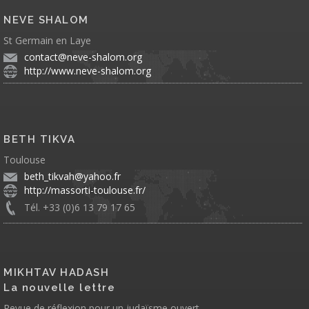
NEVE SHALOM
St Germain en Laye
contact@neve-shalom.org
http://www.neve-shalom.org
BETH TIKVA
Toulouse
beth_tikvah@yahoo.fr
http://massorti-toulouse.fr/
Tél. +33 (0)6 13 79 17 65
MIKHTAV HADASH
La nouvelle lettre
Revue de réflexion pour un judaïsme ouvert