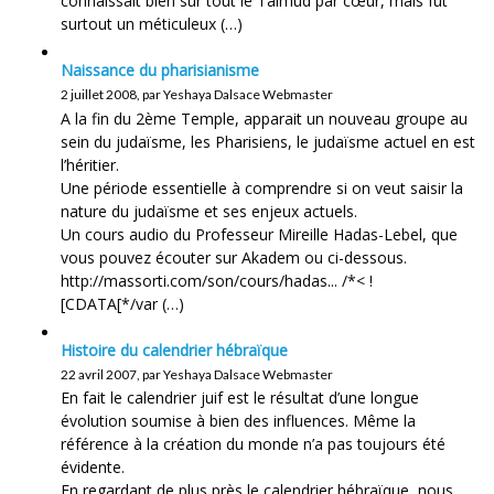
connaissait bien sûr tout le Talmud par cœur, mais fut
surtout un méticuleux (…)
Naissance du pharisianisme
2 juillet 2008, par Yeshaya Dalsace Webmaster
A la fin du 2ème Temple, apparait un nouveau groupe au
sein du judaïsme, les Pharisiens, le judaïsme actuel en est
l’héritier.
Une période essentielle à comprendre si on veut saisir la
nature du judaïsme et ses enjeux actuels.
Un cours audio du Professeur Mireille Hadas-Lebel, que
vous pouvez écouter sur Akadem ou ci-dessous.
http://massorti.com/son/cours/hadas... /*< !
[CDATA[*/var (…)
Histoire du calendrier hébraïque
22 avril 2007, par Yeshaya Dalsace Webmaster
En fait le calendrier juif est le résultat d’une longue
évolution soumise à bien des influences. Même la
référence à la création du monde n’a pas toujours été
évidente.
En regardant de plus près le calendrier hébraïque, nous